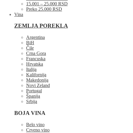
15.001 – 25.000 RSD
Preko 25.000 RSD
Vina
ZEMLJA POREKLA
Argentina
BiH
Čile
Crna Gora
Francuska
Hrvatska
Italija
Kalifornija
Makedonija
Novi Zeland
Portugal
Španija
Srbija
BOJA VINA
Belo vino
Crveno vino