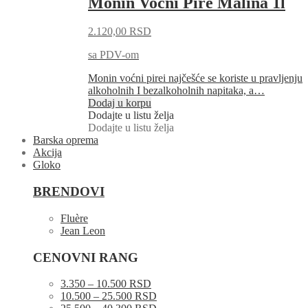
Monin Voćni Pire Malina 1l
2.120,00
RSD
sa PDV-om
Monin voćni pirei najčešće se koriste u pravljenju
alkoholnih I bezalkoholnih napitaka, a…
Dodaj u korpu
Dodajte u listu želja
Dodajte u listu želja
Barska oprema
Akcija
Gloko
BRENDOVI
Fluère
Jean Leon
CENOVNI RANG
3.350 – 10.500 RSD
10.500 – 25.500 RSD