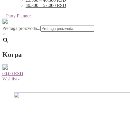
25.500 – 40.300 RSD
40.300 – 57.000 RSD
Party Planner
Pretraga proizvoda...
×
Korpa
0
0,00
RSD
Wishlist -