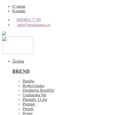
O nama
Kontakt
060/663-77-89
info@prodajapica.rs
Žestina
BREND
Baraba
Bojkovčanka
Destilerija Bosiljčić
Gružanska Nit
Plantaže 13.Jul
Premier
Presek
Roner