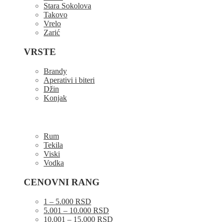
Stara Sokolova
Takovo
Vrelo
Zarić
VRSTE
Brandy
Aperativi i biteri
Džin
Konjak
Rum
Tekila
Viski
Vodka
CENOVNI RANG
1 – 5.000 RSD
5.001 – 10.000 RSD
10.001 – 15.000 RSD