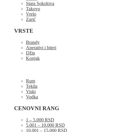
Stara Sokolova
Takovo
Vrelo
Zarić
VRSTE
Brandy
Aperativi i biteri
Džin
Konjak
Rum
Tekila
Viski
Vodka
CENOVNI RANG
1 – 5.000 RSD
5.001 – 10.000 RSD
10.001 – 15.000 RSD