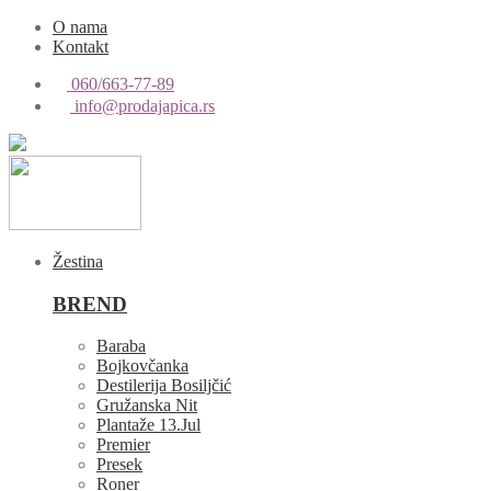
O nama
Kontakt
060/663-77-89
info@prodajapica.rs
Žestina
BREND
Baraba
Bojkovčanka
Destilerija Bosiljčić
Gružanska Nit
Plantaže 13.Jul
Premier
Presek
Roner