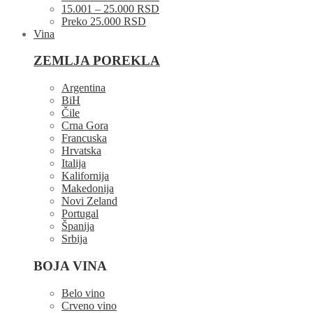
15.001 – 25.000 RSD
Preko 25.000 RSD
Vina
ZEMLJA POREKLA
Argentina
BiH
Čile
Crna Gora
Francuska
Hrvatska
Italija
Kalifornija
Makedonija
Novi Zeland
Portugal
Španija
Srbija
BOJA VINA
Belo vino
Crveno vino