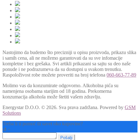
Nastojimo da budemo što precizniji u opisu proizvoda, prikazu slika
i samih cena, ali ne možemo garantovati da su sve infomacije
kompletne i bez grešaka. Svi artikli prikazani sa sajtu su deo naše
ponude i ne podrazumeva da su dostupni u svakom trenutku.
Raspoloživost robe možete proveriti na broj telefona
060-663-77-89
Molimo vas da konzumirate odgovorno. Alkoholna pića su
namenjena osobama starijim od 18 godina. Prekomerna
konzumacija alkohola može štetiti vašem zdravlju.
Energystar D.O.O. © 2026. Sva prava zadržana.
Powered by
GSM
Solutions
Treba li ti pomoć ili savet oko kupovine?
↺
−
Pošalji