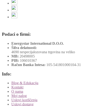
Podaci o firmi:
Energystar International D.O.O.
Šifra delatnosti:
4690 nespecijalozovana trgovina na veliko
MB:
20498005
PIB:
106010367
Račun Banka Intesa:
105-541801000104-31
Info:
Blog & Edukacija
Kontakt
O nama
Moj nalog
Uslovi korišćenja
Uslovi dostave