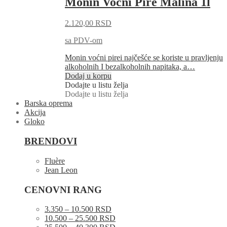
Monin Voćni Pire Malina 1l
2.120,00
RSD
sa PDV-om
Monin voćni pirei najčešće se koriste u pravljenju
alkoholnih I bezalkoholnih napitaka, a…
Dodaj u korpu
Dodajte u listu želja
Dodajte u listu želja
Barska oprema
Akcija
Gloko
BRENDOVI
Fluère
Jean Leon
CENOVNI RANG
3.350 – 10.500 RSD
10.500 – 25.500 RSD