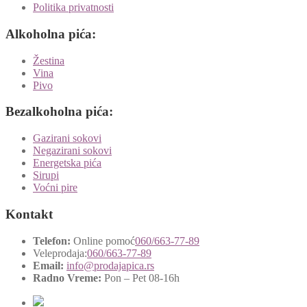
Politika privatnosti
Alkoholna pića:
Žestina
Vina
Pivo
Bezalkoholna pića:
Gazirani sokovi
Negazirani sokovi
Energetska pića
Sirupi
Voćni pire
Kontakt
Telefon:
Online pomoć
060/663-77-89
Veleprodaja:
060/663-77-89
Email:
info@prodajapica.rs
Radno Vreme:
Pon – Pet 08-16h