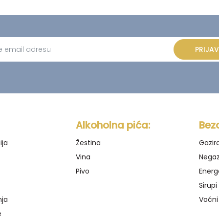
PRIJAV
ve:
Alkoholna pića:
Bez
ija
Žestina
Gazir
Vina
Negaz
Pivo
Energ
Sirupi
nja
Voćni
e