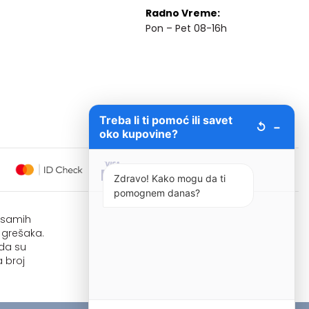
Radno Vreme:
Pon – Pet 08-16h
Treba li ti pomoć ili savet
↺
−
oko kupovine?
Zdravo! Kako mogu da ti
pomognem danas?
i samih
 grešaka.
 da su
 broj