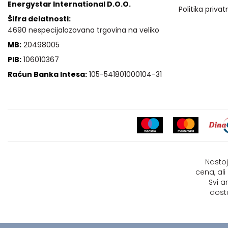
Energystar International D.O.O.
Politika privat
Šifra delatnosti:
4690 nespecijalozovana trgovina na veliko
MB:
20498005
PIB:
106010367
Račun Banka Intesa:
105-541801000104-31
Nastoj
cena, al
Svi a
dost