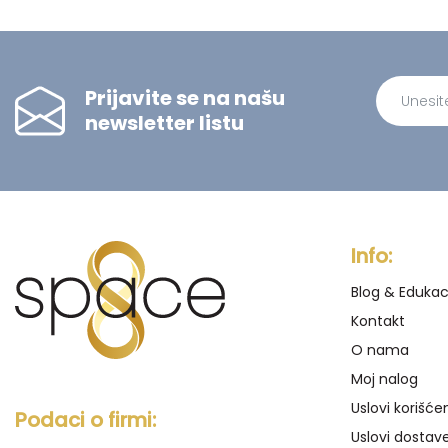
Prijavite se na našu
newsletter listu
Alternati
Info:
Blog & Edukac
Kontakt
O nama
Moj nalog
Uslovi korišće
Podaci o firmi:
Uslovi dostav