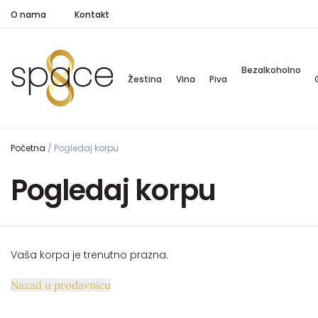
O nama
Kontakt
Bezalkoholno
Žestina
Vina
Piva
Početna
/
Pogledaj korpu
Pogledaj korpu
Vaša korpa je trenutno prazna.
Nazad u prodavnicu