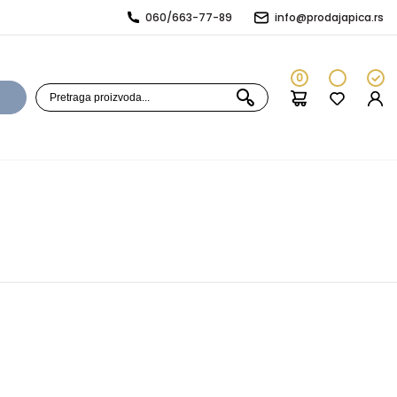
060/663-77-89
info@prodajapica.rs
0