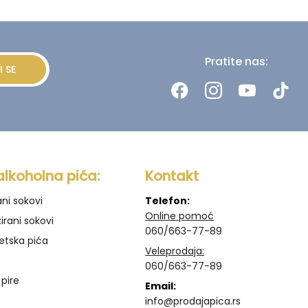
Pratite nas:
I SE
alkoholna pića:
Kontakt
ani sokovi
Telefon:
Online pomoć
irani sokovi
060/663-77-89
etska pića
Veleprodaja:
060/663-77-89
 pire
Email:
info@prodajapica.rs