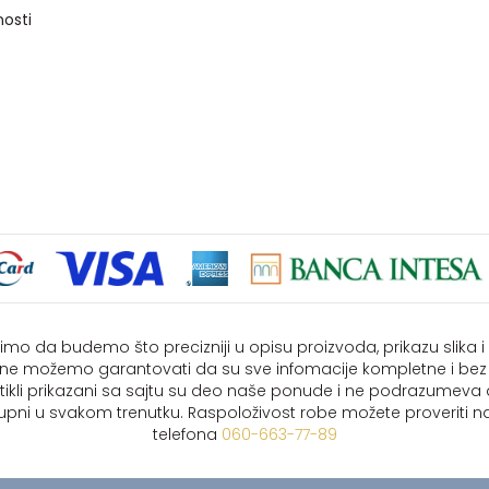
nosti
imo da budemo što precizniji u opisu proizvoda, prikazu slika 
i ne možemo garantovati da su sve infomacije kompletne i bez
rtikli prikazani sa sajtu su deo naše ponude i ne podrazumeva
upni u svakom trenutku. Raspoloživost robe možete proveriti na
telefona
060-663-77-89