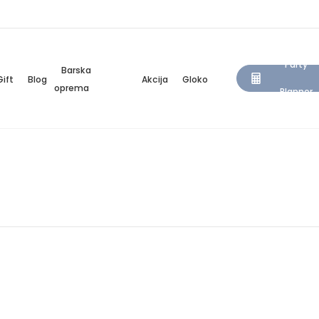
Party
Barska
Gift
Blog
Akcija
Gloko
oprema
Planner