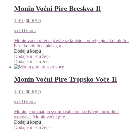
Monin Voćni Pire Breskva 1l
1.910,00
RSD
sa PDV-om
Monin voćni pirei najčešće se koriste u pravljenju alkoholnih I
bezalkoholnih napitaka, a…
Dodaj u korpu
Dodajte u listu želja
Dodajte u listu želja
Monin Voćni Pire Tropsko Voće 1l
1.910,00
RSD
sa PDV-om
Monin je poznat po svom kvalitetu i korišćenju prirodnih
sastojaka. Monin voćni pire…
Dodaj u korpu
Dodajte u listu želja