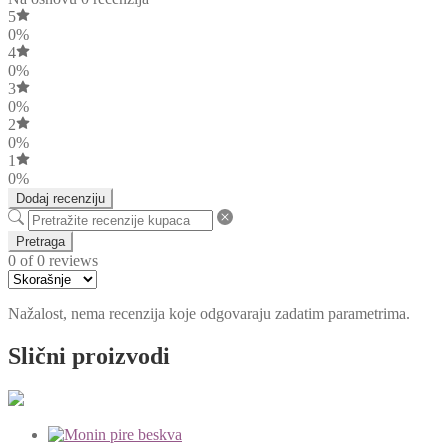
5
0%
4
0%
3
0%
2
0%
1
0%
Dodaj recenziju
Pretraga
0 of 0 reviews
Nažalost, nema recenzija koje odgovaraju zadatim parametrima.
Slični proizvodi