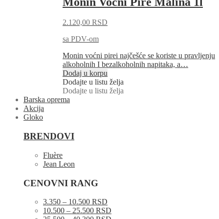
Monin Voćni Pire Malina 1l
2.120,00
RSD
sa PDV-om
Monin voćni pirei najčešće se koriste u pravljenju
alkoholnih I bezalkoholnih napitaka, a…
Dodaj u korpu
Dodajte u listu želja
Dodajte u listu želja
Barska oprema
Akcija
Gloko
BRENDOVI
Fluère
Jean Leon
CENOVNI RANG
3.350 – 10.500 RSD
10.500 – 25.500 RSD