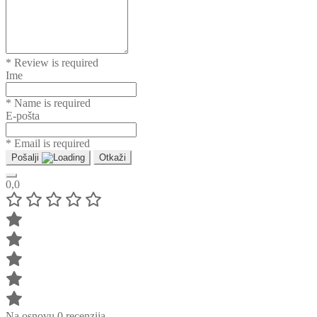
* Review is required
Ime
* Name is required
E-pošta
* Email is required
Pošalji
Otkaži
0,0
Na osnovu 0 recenzija