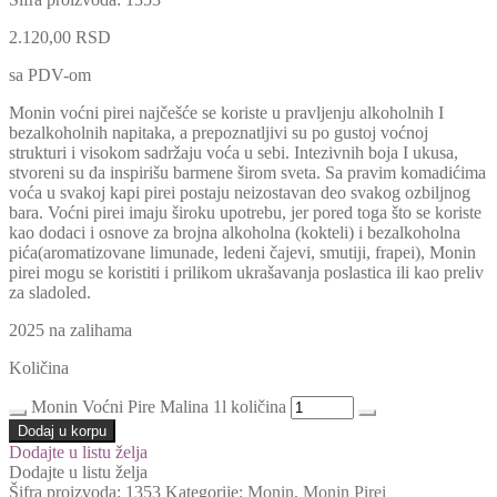
2.120,00
RSD
sa PDV-om
Monin voćni pirei najčešće se koriste u pravljenju alkoholnih I
bezalkoholnih napitaka, a prepoznatljivi su po gustoj voćnoj
strukturi i visokom sadržaju voća u sebi. Intezivnih boja I ukusa,
stvoreni su da inspirišu barmene širom sveta. Sa pravim komadićima
voća u svakoj kapi pirei postaju neizostavan deo svakog ozbiljnog
bara. Voćni pirei imaju široku upotrebu, jer pored toga što se koriste
kao dodaci i osnove za brojna alkoholna (kokteli) i bezalkoholna
pića(aromatizovane limunade, ledeni čajevi, smutiji, frapei), Monin
pirei mogu se koristiti i prilikom ukrašavanja poslastica ili kao preliv
za sladoled.
2025 na zalihama
Količina
Monin Voćni Pire Malina 1l količina
Dodaj u korpu
Dodajte u listu želja
Dodajte u listu želja
Šifra proizvoda:
1353
Kategorije:
Monin
,
Monin Pirei