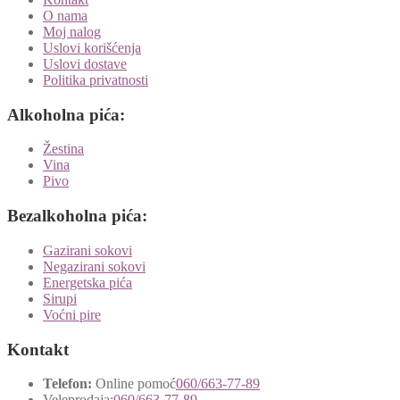
O nama
Moj nalog
Uslovi korišćenja
Uslovi dostave
Politika privatnosti
Alkoholna pića:
Žestina
Vina
Pivo
Bezalkoholna pića:
Gazirani sokovi
Negazirani sokovi
Energetska pića
Sirupi
Voćni pire
Kontakt
Telefon:
Online pomoć
060/663-77-89
Veleprodaja:
060/663-77-89