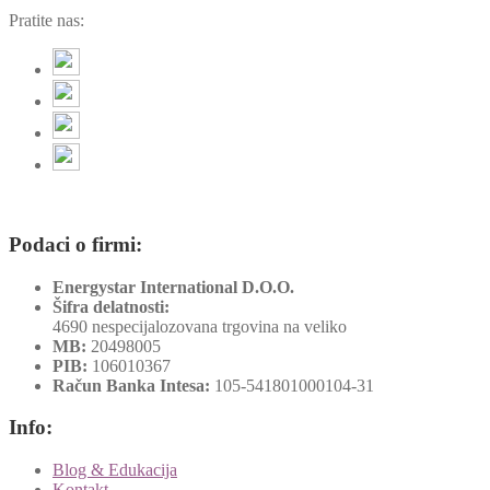
Pratite nas:
Podaci o firmi:
Energystar International D.O.O.
Šifra delatnosti:
4690 nespecijalozovana trgovina na veliko
MB:
20498005
PIB:
106010367
Račun Banka Intesa:
105-541801000104-31
Info:
Blog & Edukacija
Kontakt