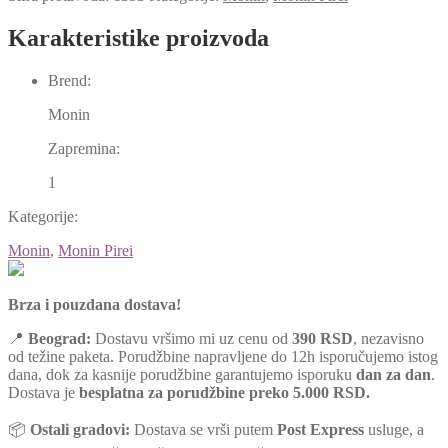
Karakteristike proizvoda
Brend:
Monin
Zapremina:
1
Kategorije:
Monin
,
Monin Pirei
Brza i pouzdana dostava!
📍
Beograd:
Dostavu vršimo mi uz cenu od
390 RSD
, nezavisno
od težine paketa. Porudžbine napravljene do 12h isporučujemo istog
dana, dok za kasnije porudžbine garantujemo isporuku
dan za dan
.
Dostava je
besplatna za porudžbine preko 5.000 RSD.
📦
Ostali gradovi:
Dostava se vrši putem
Post Express
usluge, a