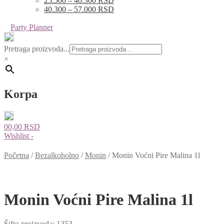
25.500 – 40.300 RSD
40.300 – 57.000 RSD
Party Planner
Pretraga proizvoda...
×
Korpa
0
0,00
RSD
Wishlist -
Početna
/
Bezalkoholno
/
Monin
/
Monin Voćni Pire Malina 1l
Monin Voćni Pire Malina 1l
Šifra proizvoda:
1353