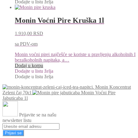
Dodajte u listu želja
Monin Voćni Pire Kruška 1l
1.910,00
RSD
sa PDV-om
Monin voćni pirei najčešće se koriste u pravljenju alkoholnih I
bezalkoholnih napitaka, a…
Dodaj u korpu
Dodajte u listu želja
Dodajte u listu želja
Monin Koncentrat
Zeleni čaj 70cl
Monin Voćni Pire
Jabuticaba 1l
Prijavite se na našu
newsletter listu
Prijavi se