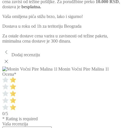
cena zavisi od težine pošiljke. Za porudžbine preko
10.000 RSD
,
dostava je
besplatna.
Vaša omiljena pića stižu brzo, lako i sigurno!
Dostava u roku od 1h za teritoriju Beograda
Za ostale dostave cena varira u zavisnosti od težine paketa,
minimalna cena dostave je 300 dinara.
Dodaj recenziju
Monin Voćni Pire Malina 1l
Ocena
*
0/5
* Rating is required
Vaša recenzija