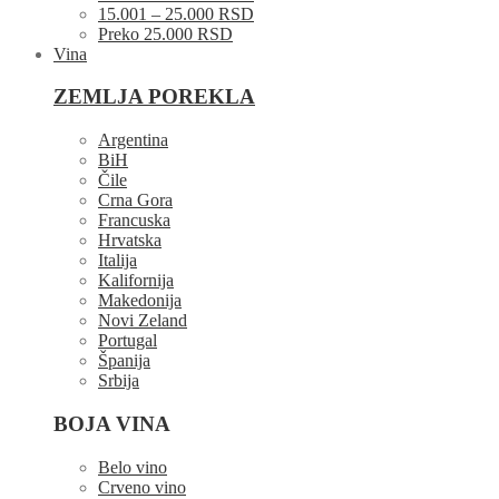
15.001 – 25.000 RSD
Preko 25.000 RSD
Vina
ZEMLJA POREKLA
Argentina
BiH
Čile
Crna Gora
Francuska
Hrvatska
Italija
Kalifornija
Makedonija
Novi Zeland
Portugal
Španija
Srbija
BOJA VINA
Belo vino
Crveno vino