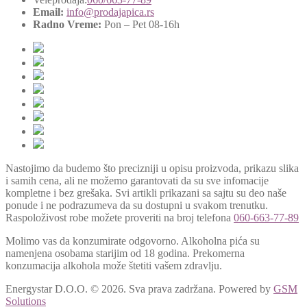
Email:
info@prodajapica.rs
Radno Vreme:
Pon – Pet 08-16h
Nastojimo da budemo što precizniji u opisu proizvoda, prikazu slika
i samih cena, ali ne možemo garantovati da su sve infomacije
kompletne i bez grešaka. Svi artikli prikazani sa sajtu su deo naše
ponude i ne podrazumeva da su dostupni u svakom trenutku.
Raspoloživost robe možete proveriti na broj telefona
060-663-77-89
Molimo vas da konzumirate odgovorno. Alkoholna pića su
namenjena osobama starijim od 18 godina. Prekomerna
konzumacija alkohola može štetiti vašem zdravlju.
Energystar D.O.O. © 2026. Sva prava zadržana.
Powered by
GSM
Solutions