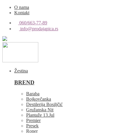
O nama
Kontakt
060/663-77-89
info@prodajapica.rs
Žestina
BREND
Baraba
Bojkovčanka
Destilerija Bosiljčić
Gružanska Nit
Plantaže 13.Jul
Premier
Presek
Roner