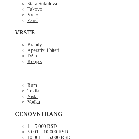
Stara Sokolova
Takovo
Vrelo
Zarić
VRSTE
Brandy
Aperativi i biteri
Džin
Konjak
Rum
Tekila
Viski
Vodka
CENOVNI RANG
1 – 5.000 RSD
5.001 – 10.000 RSD
10.001 – 15.000 RSD