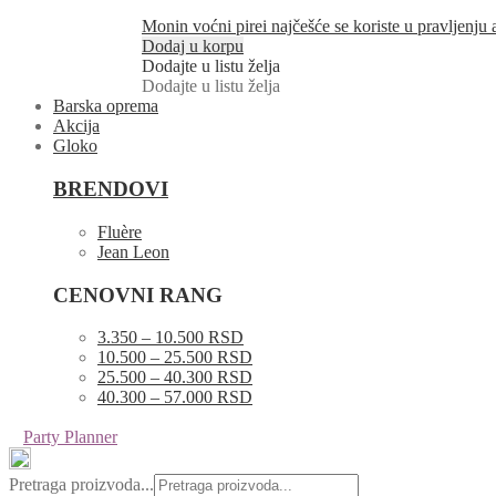
Monin voćni pirei najčešće se koriste u pravljenju
Dodaj u korpu
Dodajte u listu želja
Dodajte u listu želja
Barska oprema
Akcija
Gloko
BRENDOVI
Fluère
Jean Leon
CENOVNI RANG
3.350 – 10.500 RSD
10.500 – 25.500 RSD
25.500 – 40.300 RSD
40.300 – 57.000 RSD
Party Planner
Pretraga proizvoda...