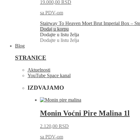
19.000,00
RSD
sa PDV-om
Stairway To Heaven Moet Brut Imperial Box – St
Dodaj u korpu
Dodajte u listu želja
Dodajte u listu želja
Blog
STRANICE
Aktuelnosti
YouTube Space kanal
IZDVAJAMO
Monin Voćni Pire Malina 1l
2.120,00
RSD
sa PDV-om