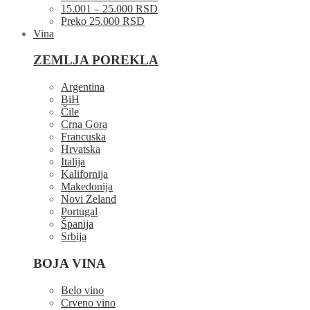
15.001 – 25.000 RSD
Preko 25.000 RSD
Vina
ZEMLJA POREKLA
Argentina
BiH
Čile
Crna Gora
Francuska
Hrvatska
Italija
Kalifornija
Makedonija
Novi Zeland
Portugal
Španija
Srbija
BOJA VINA
Belo vino
Crveno vino