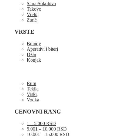
Stara Sokolova
Takovo
Vrelo
Zarić
VRSTE
Brandy
Aperativi i biteri
Džin
Konjak
Rum
Tekila
Viski
Vodka
CENOVNI RANG
1 – 5.000 RSD
5.001 – 10.000 RSD
10.001 – 15.000 RSD