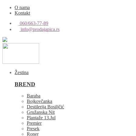
O nama
Kontakt
060/663-77-89
info@prodajapica.rs
Žestina
BREND
Baraba
Bojkovčanka
Destilerija Bosiljčić
Gružanska Nit
Plantaže 13.Jul
Premier
Presek
Roner