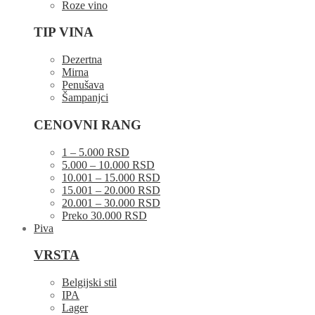
Roze vino
TIP VINA
Dezertna
Mirna
Penušava
Šampanjci
CENOVNI RANG
1 – 5.000 RSD
5.000 – 10.000 RSD
10.001 – 15.000 RSD
15.001 – 20.000 RSD
20.001 – 30.000 RSD
Preko 30.000 RSD
Piva
VRSTA
Belgijski stil
IPA
Lager