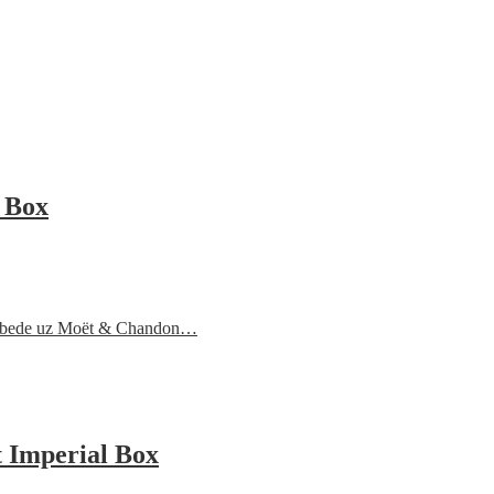
 Box
 pobede uz Moët & Chandon…
 Imperial Box