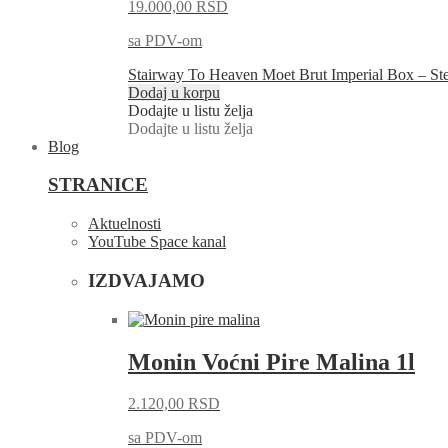
19.000,00
RSD
sa PDV-om
Stairway To Heaven Moet Brut Imperial Box – St
Dodaj u korpu
Dodajte u listu želja
Dodajte u listu želja
Blog
STRANICE
Aktuelnosti
YouTube Space kanal
IZDVAJAMO
Monin Voćni Pire Malina 1l
2.120,00
RSD
sa PDV-om