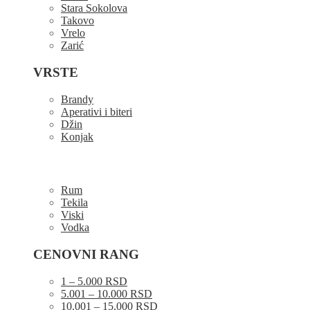
Stara Sokolova
Takovo
Vrelo
Zarić
VRSTE
Brandy
Aperativi i biteri
Džin
Konjak
Rum
Tekila
Viski
Vodka
CENOVNI RANG
1 – 5.000 RSD
5.001 – 10.000 RSD
10.001 – 15.000 RSD