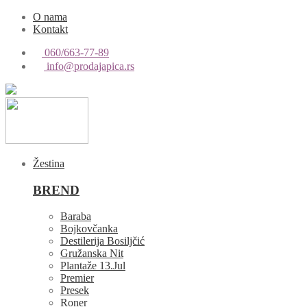
O nama
Kontakt
060/663-77-89
info@prodajapica.rs
Žestina
BREND
Baraba
Bojkovčanka
Destilerija Bosiljčić
Gružanska Nit
Plantaže 13.Jul
Premier
Presek
Roner