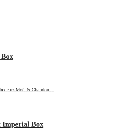
 Box
 pobede uz Moët & Chandon…
 Imperial Box