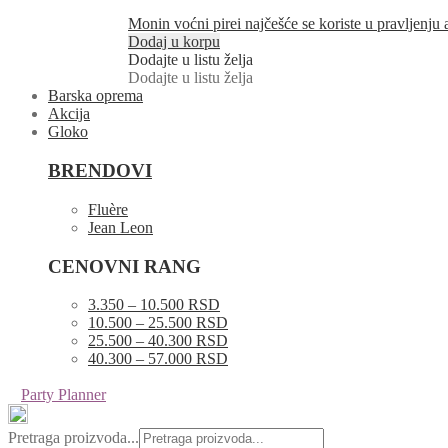
Monin voćni pirei najčešće se koriste u pravljenju
Dodaj u korpu
Dodajte u listu želja
Dodajte u listu želja
Barska oprema
Akcija
Gloko
BRENDOVI
Fluère
Jean Leon
CENOVNI RANG
3.350 – 10.500 RSD
10.500 – 25.500 RSD
25.500 – 40.300 RSD
40.300 – 57.000 RSD
Party Planner
Pretraga proizvoda...