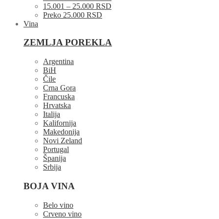
15.001 – 25.000 RSD
Preko 25.000 RSD
Vina
ZEMLJA POREKLA
Argentina
BiH
Čile
Crna Gora
Francuska
Hrvatska
Italija
Kalifornija
Makedonija
Novi Zeland
Portugal
Španija
Srbija
BOJA VINA
Belo vino
Crveno vino