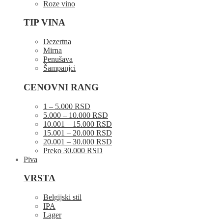
Roze vino
TIP VINA
Dezertna
Mirna
Penušava
Šampanjci
CENOVNI RANG
1 – 5.000 RSD
5.000 – 10.000 RSD
10.001 – 15.000 RSD
15.001 – 20.000 RSD
20.001 – 30.000 RSD
Preko 30.000 RSD
Piva
VRSTA
Belgijski stil
IPA
Lager