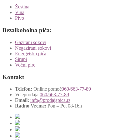
Žestina
Vina
Pivo
Bezalkoholna pića:
Gazirani sokovi
Negazirani sokovi
Energetska pića
Sirupi
Voćni pire
Kontakt
Telefon:
Online pomoć
060/663-77-89
Veleprodaja:
060/663-77-89
Email:
info@prodajapica.rs
Radno Vreme:
Pon – Pet 08-16h