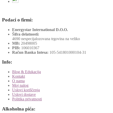
Podaci o firmi:
Energystar International D.O.O.
Šifra delatnosti:
4690 nespecijalozovana trgovina na veliko
MB:
20498005
PIB:
106010367
Račun Banka Intesa:
105-541801000104-31
Info:
Blog & Edukacija
Kontakt
O nama
Moj nalog
Uslovi korišćenja
Uslovi dostave
Politika privatnosti
Alkoholna pića: