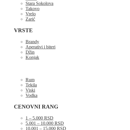
Stara Sokolova
Takovo
Vrelo
Zarić
VRSTE
Brandy
Aperativi i biteri
Džin
Konjak
Rum
Tekila
Viski
Vodka
CENOVNI RANG
1 – 5.000 RSD
5.001 – 10.000 RSD
10.001 – 15.000 RSD