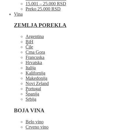
15.001 – 25.000 RSD
Preko 25.000 RSD
Vina
ZEMLJA POREKLA
Argentina
BiH
Čile
Crna Gora
Francuska
Hrvatska
Italija
Kalifornija
Makedonija
Novi Zeland
Portugal
Španija
Srbija
BOJA VINA
Belo vino
Crveno vino