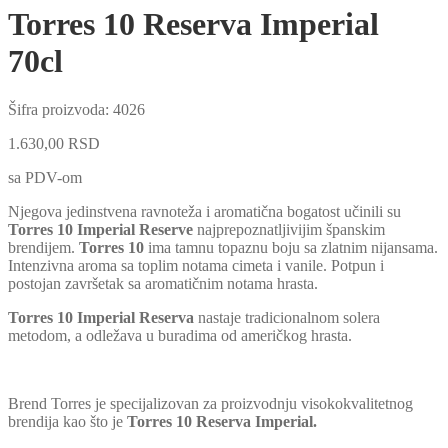
Torres 10 Reserva Imperial
70cl
Šifra proizvoda:
4026
1.630,00
RSD
sa PDV-om
Njegova jedinstvena ravnoteža i aromatična bogatost učinili su
Torres 10 Imperial Reserve
najprepoznatljivijim španskim
brendijem.
Torres 10
ima tamnu topaznu boju sa zlatnim nijansama.
Intenzivna aroma sa toplim notama cimeta i vanile. Potpun i
postojan završetak sa aromatičnim notama hrasta.
Torres 10 Imperial Reserva
nastaje tradicionalnom solera
metodom, a odležava u buradima od američkog hrasta.
Brend Torres je specijalizovan za proizvodnju visokokvalitetnog
brendija kao što je
Torres 10 Reserva Imperial.