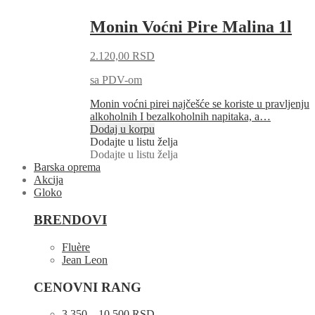
Monin Voćni Pire Malina 1l
2.120,00
RSD
sa PDV-om
Monin voćni pirei najčešće se koriste u pravljenju
alkoholnih I bezalkoholnih napitaka, a…
Dodaj u korpu
Dodajte u listu želja
Dodajte u listu želja
Barska oprema
Akcija
Gloko
BRENDOVI
Fluère
Jean Leon
CENOVNI RANG
3.350 – 10.500 RSD