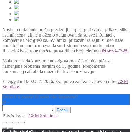
Nastojimo da budemo što precizniji u opisu proizvoda, prikazu slika
i samih cena, ali ne možemo garantovati da su sve infomacije
kompletne i bez grešaka. Svi artikli prikazani sa sajtu su deo naše
ponude i ne podrazumeva da su dostupni u svakom trenutku.
Raspoloživost robe možete proveriti na broj telefona
060-663-77-89
Molimo vas da konzumirate odgovorno. Alkoholna pića su
namenjena osobama starijim od 18 godina. Prekomerna
konzumacija alkohola može štetiti vašem zdravlju.
Energystar D.O.O. © 2026. Sva prava zadržana.
Powered by
GSM
Solutions
Treba li ti pomoć ili savet oko kupovine?
↺
−
Pošalji
Bits & Bytes:
GSM Solutions
Koristimo kolačiće kako bismo Vam pružili najbolje iskustvo na