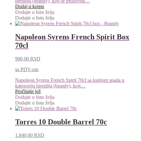
brendija (brandy), koji se proizvodi…
Dodaj u korpu
Dodajte u listu želja
Dodajte u listu želja
Napoleon Syrens French Spirit Box
70cl
900,00
RSD
sa PDV-om
Napoleon Syrens French Spirit 70cl sa kutijom spada u
kategoriju brendija (brandy), koji…
Pročitajte još
Dodajte u listu želja
Dodajte u listu želja
Torres 10 Double Barrel 70c
1.840,00
RSD