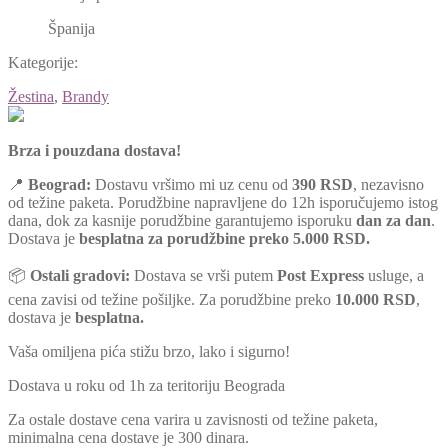
Španija
Kategorije:
Žestina
,
Brandy
Brza i pouzdana dostava!
📍
Beograd:
Dostavu vršimo mi uz cenu od
390 RSD
, nezavisno
od težine paketa. Porudžbine napravljene do 12h isporučujemo istog
dana, dok za kasnije porudžbine garantujemo isporuku
dan za dan
.
Dostava je
besplatna za porudžbine preko 5.000 RSD.
📦
Ostali gradovi:
Dostava se vrši putem
Post Express
usluge, a
cena zavisi od težine pošiljke. Za porudžbine preko
10.000 RSD
,
dostava je
besplatna.
Vaša omiljena pića stižu brzo, lako i sigurno!
Dostava u roku od 1h za teritoriju Beograda
Za ostale dostave cena varira u zavisnosti od težine paketa,
minimalna cena dostave je 300 dinara.