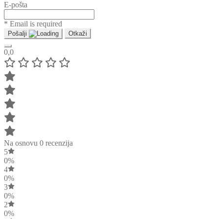
E-pošta
* Email is required
Pošalji
Otkaži
0,0
Na osnovu 0 recenzija
5
0%
4
0%
3
0%
2
0%