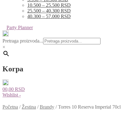
10.500 – 25.500 RSD
25.500 – 40.300 RSD
40.300 – 57.000 RSD
Party Planner
Pretraga proizvoda...
×
Korpa
0
0,00
RSD
Wishlist -
Početna
/
Žestina
/
Brandy
/
Torres 10 Reserva Imperial 70cl