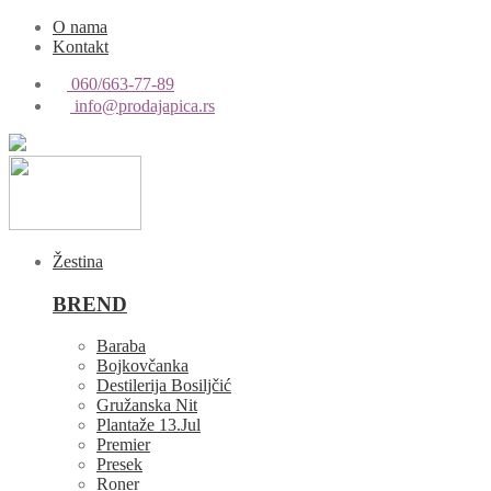
O nama
Kontakt
060/663-77-89
info@prodajapica.rs
Žestina
BREND
Baraba
Bojkovčanka
Destilerija Bosiljčić
Gružanska Nit
Plantaže 13.Jul
Premier
Presek
Roner