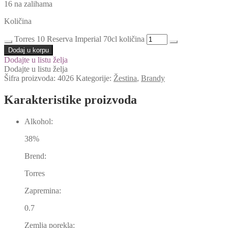
16 na zalihama
Količina
Torres 10 Reserva Imperial 70cl količina
Dodaj u korpu
Dodajte u listu želja
Dodajte u listu želja
Šifra proizvoda:
4026
Kategorije:
Žestina
,
Brandy
Karakteristike proizvoda
Alkohol:
38%
Brend:
Torres
Zapremina:
0.7
Zemlja porekla: