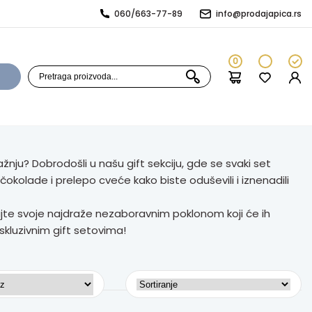
060/663-77-89
info@prodajapica.rs
0
ažnju? Dobrodošli u našu gift sekciju, gde se svaki set
čokolade i prelepo cveće kako biste oduševili i iznenadili
ujte svoje najdraže nezaboravnim poklonom koji će ih
skluzivnim gift setovima!