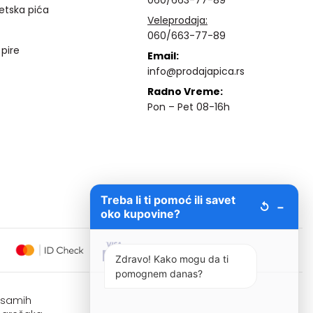
060/663-77-89
etska pića
Veleprodaja:
060/663-77-89
 pire
Email:
info@prodajapica.rs
Radno Vreme:
Pon – Pet 08-16h
Treba li ti pomoć ili savet
↺
−
oko kupovine?
Zdravo! Kako mogu da ti
pomognem danas?
i samih