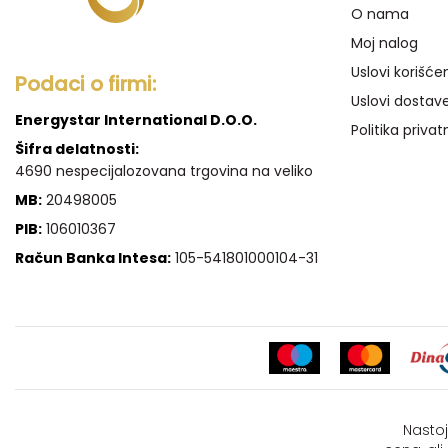
O nama
Moj nalog
Uslovi korišće
Podaci o firmi:
Uslovi dostav
Energystar International D.O.O.
Politika privat
Šifra delatnosti:
4690 nespecijalozovana trgovina na veliko
MB:
20498005
PIB:
106010367
Račun Banka Intesa:
105-541801000104-31
Nastoj