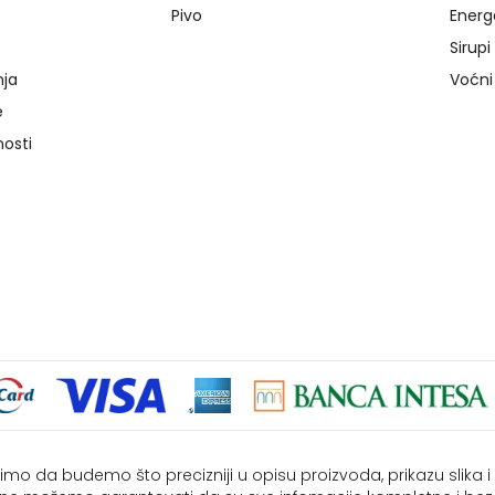
Pivo
Energ
Sirupi
nja
Voćni
e
nosti
imo da budemo što precizniji u opisu proizvoda, prikazu slika 