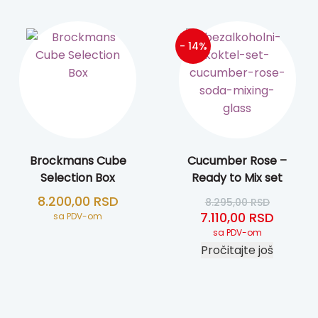
- 14%
Brockmans Cube
Cucumber Rose –
Selection Box
Ready to Mix set
8.200,00
RSD
8.295,00
RSD
Originalna cena je 
Trenutn
7.110,00
RSD
sa PDV-om
sa PDV-om
Pročitajte još