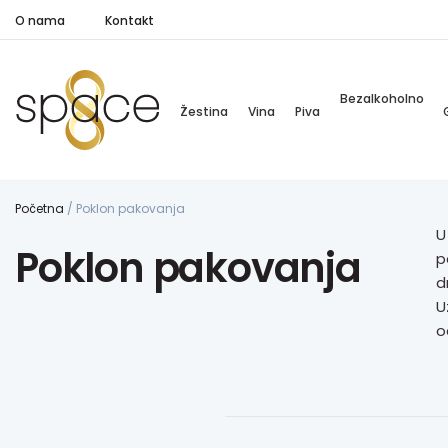
O nama
Kontakt
Bezalkoholno
Žestina
Vina
Piva
Početna
/
Poklon pakovanja
U
Poklon pakovanja
p
d
U
o