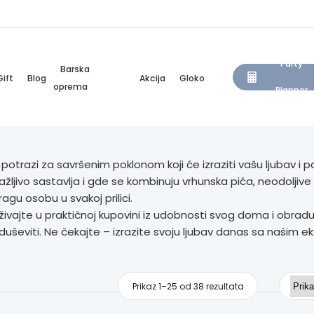
Party
Barska
Gift
Blog
Akcija
Gloko
oprema
Planner
 potrazi za savršenim poklonom koji će izraziti vašu ljubav i p
ažljivo sastavlja i gde se kombinuju vrhunska pića, neodoljive 
ragu osobu u svakoj prilici.
živajte u praktičnoj kupovini iz udobnosti svog doma i obrad
duševiti. Ne čekajte – izrazite svoju ljubav danas sa našim ek
Prikaz 1–25 od 38 rezultata