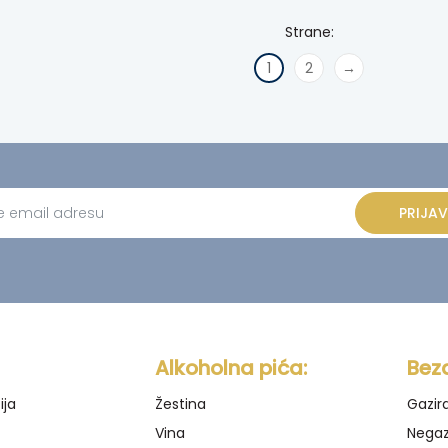
1
2
→
PRIJAV
ve:
Alkoholna pića:
Bez
ija
Žestina
Gazir
Vina
Negaz