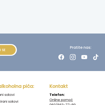
Pratite nas:
I SE
alkoholna pića:
Kontakt
ani sokovi
Telefon:
Online pomoć
irani sokovi