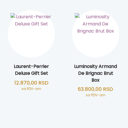
Laurent-Perrier
Luminosity Armand
Deluxe Gift Set
De Brignac Brut
Box
12.870,00
RSD
63.800,00
RSD
sa PDV-om
ila: 8.570,00 RSD.
na cena je: 7.340,00 RSD.
sa PDV-om