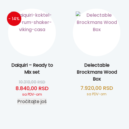
- 14%
Daiquiri – Ready to
Delectable
Mix set
Brockmans Wood
Box
10.310,00
RSD
bila: 8.295,00 RSD.
a cena je: 7.110,00 RSD.
Originalna cena je bila: 10.310,00 RSD.
Trenutna cena je: 8.840,00 RSD.
7.920,00
RSD
8.840,00
RSD
sa PDV-om
sa PDV-om
Pročitajte još