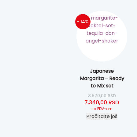
- 14%
Japanese
Margarita – Ready
to Mix set
8.570,00
RSD
Originalna cena je b
Trenut
7.340,00
RSD
sa PDV-om
Pročitajte još