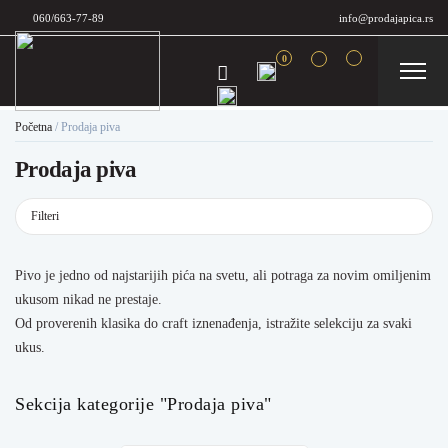
060/663-77-89
info@prodajapica.rs
0
Početna
/
Prodaja piva
Prodaja piva
Filteri
Pivo je jedno od najstarijih pića na svetu, ali potraga za novim omiljenim
ukusom nikad ne prestaje.
Od proverenih klasika do craft iznenađenja, istražite selekciju za svaki
ukus.
Sekcija kategorije "Prodaja piva"