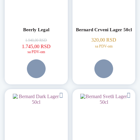
Beerly Legal
Bernard Crveni Lager 50cl
320,00
RSD
1.940,00
RSD
Originalna cena je bila: 1.940,00 RSD.
Trenutna cena je: 1.745,00 RSD.
1.745,00
RSD
sa PDV-om
sa PDV-om