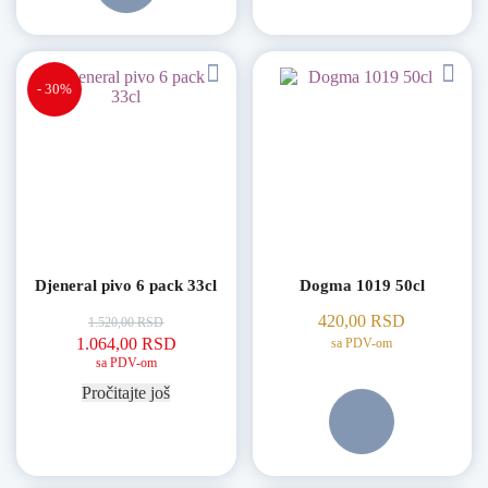
- 30%
Djeneral pivo 6 pack 33cl
Dogma 1019 50cl
420,00
RSD
1.520,00
RSD
Originalna cena je bila: 1.520,00 RSD.
Trenutna cena je: 1.064,00 RSD.
1.064,00
RSD
sa PDV-om
sa PDV-om
Pročitajte još