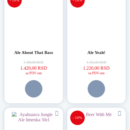
- 10%
- 10%
Ale About That Bass
Ale Yeah!
1.580,00
RSD
1.355,00
RSD
Originalna cena je bila: 1.580,00 RSD.
Trenutna cena je: 1.420,00 RSD.
Originalna cena je bila:
Trenutna c
1.420,00
RSD
1.220,00
RSD
sa PDV-om
sa PDV-om
- 10%