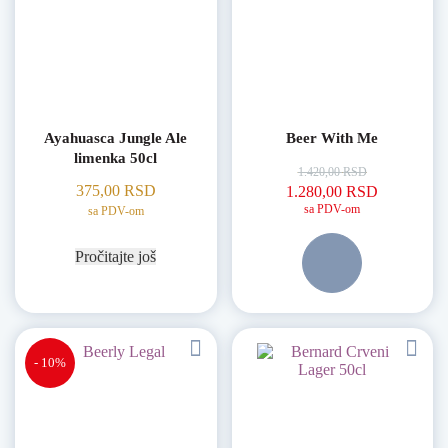
Ayahuasca Jungle Ale
Beer With Me
limenka 50cl
1.420,00
RSD
Originalna cena je bila:
Trenutna c
375,00
RSD
1.280,00
RSD
sa PDV-om
sa PDV-om
Pročitajte još
- 10%