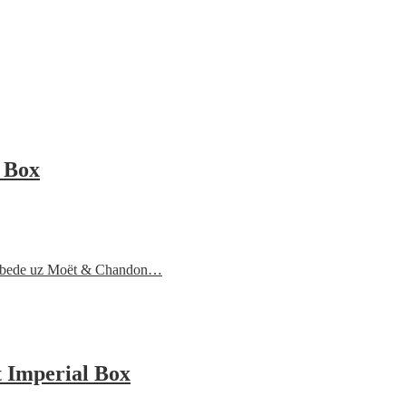
 Box
 pobede uz Moët & Chandon…
 Imperial Box