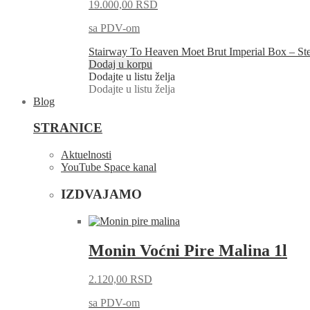
19.000,00
RSD
sa PDV-om
Stairway To Heaven Moet Brut Imperial Box – St
Dodaj u korpu
Dodajte u listu želja
Dodajte u listu želja
Blog
STRANICE
Aktuelnosti
YouTube Space kanal
IZDVAJAMO
Monin Voćni Pire Malina 1l
2.120,00
RSD
sa PDV-om