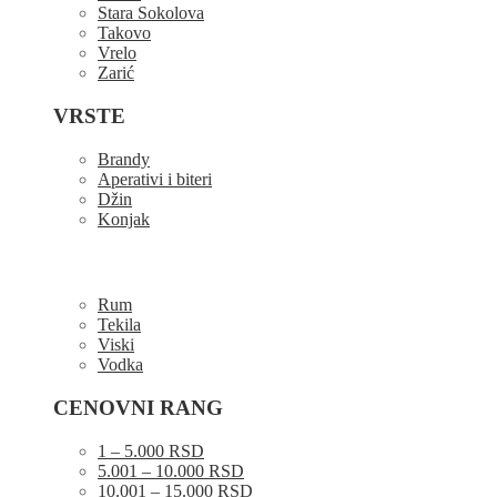
Stara Sokolova
Takovo
Vrelo
Zarić
VRSTE
Brandy
Aperativi i biteri
Džin
Konjak
Rum
Tekila
Viski
Vodka
CENOVNI RANG
1 – 5.000 RSD
5.001 – 10.000 RSD
10.001 – 15.000 RSD