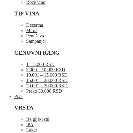
Roze vino
TIP VINA
Dezertna
Mirna
Penušava
Šampanjci
CENOVNI RANG
1 – 5.000 RSD
5.000 – 10.000 RSD
10.001 – 15.000 RSD
15.001 – 20.000 RSD
20.001 – 30.000 RSD
Preko 30.000 RSD
Piva
VRSTA
Belgijski stil
IPA
Lager