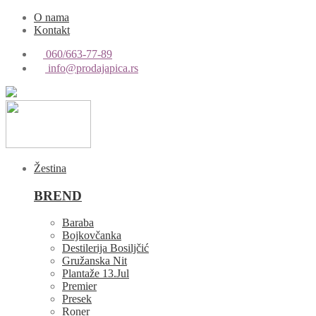
O nama
Kontakt
060/663-77-89
info@prodajapica.rs
Žestina
BREND
Baraba
Bojkovčanka
Destilerija Bosiljčić
Gružanska Nit
Plantaže 13.Jul
Premier
Presek
Roner