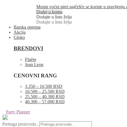
Monin voćni pirei najčešće se koriste u pravljenju
Dodaj u korpu
Dodajte u listu želja
Dodajte u listu želja
Barska oprema
Akcija
Gloko
BRENDOVI
Fluère
Jean Leon
CENOVNI RANG
3.350 – 10.500 RSD
10.500 – 25.500 RSD
25.500 – 40.300 RSD
40.300 – 57.000 RSD
Party Planner
Pretraga proizvoda...