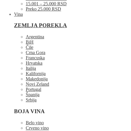
15.001 – 25.000 RSD
Preko 25.000 RSD
Vina
ZEMLJA POREKLA
Argentina
BiH
Čile
Crna Gora
Francuska
Hrvatska
Italija
Kalifornija
Makedonija
Novi Zeland
Portugal
Španija
Srbija
BOJA VINA
Belo vino
Crveno vino