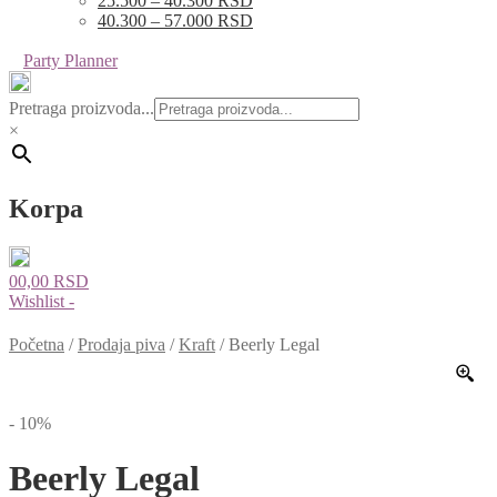
25.500 – 40.300 RSD
40.300 – 57.000 RSD
Party Planner
Pretraga proizvoda...
×
Korpa
0
0,00
RSD
Wishlist -
Početna
/
Prodaja piva
/
Kraft
/
Beerly Legal
- 10%
Beerly Legal