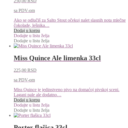
250,00
RSD
sa PDV-om
Ako se odlučiš za Salto Stout očekuj nalet slasnih nota mlečne
čokolade, lešnika…
Dodaj u korpu
Dodajte u listu želja
Dodajte u listu želja
Miss Quince Ale limenka 33cl
225,00
RSD
sa PDV-om
Miss Quince je jedinstveno pivo na domaćoj pivskoj sceni.
Lagani pale ale dodatno…
Dodaj u korpu
Dodajte u listu želja
Dodajte u listu želja
Porter flašica 33cl