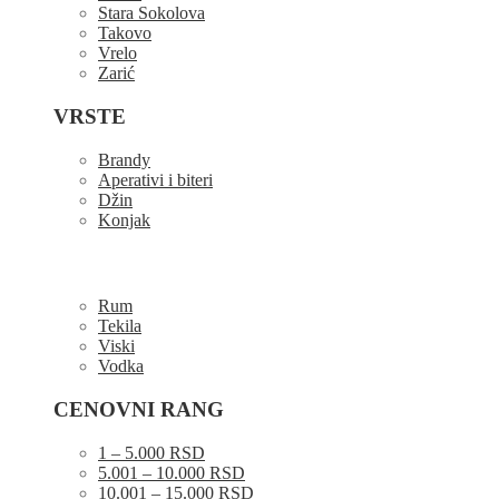
Stara Sokolova
Takovo
Vrelo
Zarić
VRSTE
Brandy
Aperativi i biteri
Džin
Konjak
Rum
Tekila
Viski
Vodka
CENOVNI RANG
1 – 5.000 RSD
5.001 – 10.000 RSD
10.001 – 15.000 RSD