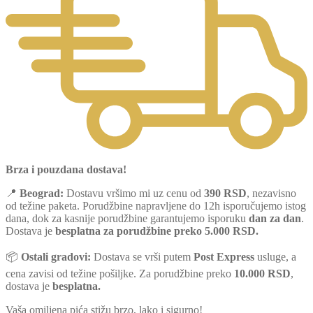
Brza i pouzdana dostava!
📍
Beograd:
Dostavu vršimo mi uz cenu od
390 RSD
, nezavisno
od težine paketa. Porudžbine napravljene do 12h isporučujemo istog
dana, dok za kasnije porudžbine garantujemo isporuku
dan za dan
.
Dostava je
besplatna za porudžbine preko 5.000 RSD.
📦
Ostali gradovi:
Dostava se vrši putem
Post Express
usluge, a
cena zavisi od težine pošiljke. Za porudžbine preko
10.000 RSD
,
dostava je
besplatna.
Vaša omiljena pića stižu brzo, lako i sigurno!