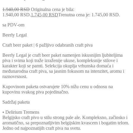
1.940,00
RSD
Originalna cena je bila:
1.940,00 RSD.
1.745,00
RSD
Trenutna cena je: 1.745,00 RSD.
sa PDV-om
Beerly Legal
Craft beer paket | 6 pažljivo odabranih craft piva
Beerly Legal je craft beer paket namenjen iskusnijim ljubiteljima
piva i svima koji traže izraženije ukuse, kompleksnije stilove i
karakter koji se pamti. Selekcija okuplja vrhunska domaća i
međunarodna craft piva, sa jasnim fokusom na intenzitet, aromu i
raznovrsnost.
Kupovinom paketa ostvarujete 10% nižu cenu u odnosu na
kupovinu svakog piva pojedinačno.
Sadržaj paketa
• Delirium Tremens
Belgijsko craft pivo u stilu strong pale ale. Kompleksno, začinsko i
aromatično, sa prepoznatljivim belgijskim kvascem i bogatim telom.
Jedno od najpoznatijih craft piva na svetu.