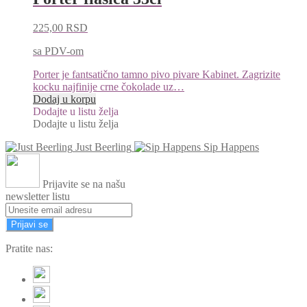
225,00
RSD
sa PDV-om
Porter je fantsatično tamno pivo pivare Kabinet. Zagrizite
kocku najfinije crne čokolade uz…
Dodaj u korpu
Dodajte u listu želja
Dodajte u listu želja
Just Beerling
Sip Happens
Prijavite se na našu
newsletter listu
Prijavi se
Pratite nas: