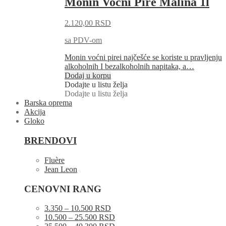
Monin Voćni Pire Malina 1l
2.120,00
RSD
sa PDV-om
Monin voćni pirei najčešće se koriste u pravljenju
alkoholnih I bezalkoholnih napitaka, a…
Dodaj u korpu
Dodajte u listu želja
Dodajte u listu želja
Barska oprema
Akcija
Gloko
BRENDOVI
Fluère
Jean Leon
CENOVNI RANG
3.350 – 10.500 RSD
10.500 – 25.500 RSD