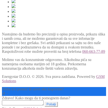
Nastojimo da budemo što precizniji u opisu proizvoda, prikazu slika
i samih cena, ali ne možemo garantovati da su sve infomacije
kompletne i bez grešaka. Svi artikli prikazani sa sajtu su deo naše
ponude i ne podrazumeva da su dostupni u svakom trenutku.
Raspoloživost robe možete proveriti na broj telefona
060-663-77-89
Molimo vas da konzumirate odgovorno. Alkoholna pića su
namenjena osobama starijim od 18 godina. Prekomerna
konzumacija alkohola može štetiti vašem zdravlju.
Energystar D.O.O. © 2026. Sva prava zadržana.
Powered by
GSM
Solutions
Treba li ti pomoć ili savet oko kupovine?
↺
−
Zdravo! Kako mogu da ti pomognem danas?
Pošalji