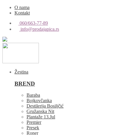
O nama
Kontakt
060/663-77-89
info@prodajapica.rs
Žestina
BREND
Baraba
Bojkovčanka
Destilerija Bosiljčić
Gružanska Nit
Plantaže 13.Jul
Premier
Presek
Roner