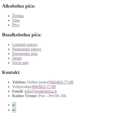
Alkoholna pića:
Žestina
Vina
Pivo
Bezalkoholna pića:
Gazirani sokovi
Negazirani sokovi
Energetska pića
Sirupi
Voćni pire
Kontakt
Telefon:
Online pomoć
060/663-77-89
Veleprodaja:
060/663-77-89
Email:
info@prodajapica.rs
Radno Vreme:
Pon – Pet 08-16h