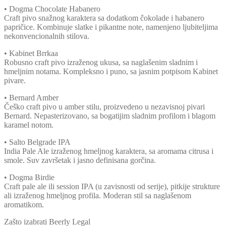
• Dogma Chocolate Habanero
Craft pivo snažnog karaktera sa dodatkom čokolade i habanero
papričice. Kombinuje slatke i pikantne note, namenjeno ljubiteljima
nekonvencionalnih stilova.
• Kabinet Brrkaa
Robusno craft pivo izraženog ukusa, sa naglašenim sladnim i
hmeljnim notama. Kompleksno i puno, sa jasnim potpisom Kabinet
pivare.
• Bernard Amber
Češko craft pivo u amber stilu, proizvedeno u nezavisnoj pivari
Bernard. Nepasterizovano, sa bogatijim sladnim profilom i blagom
karamel notom.
• Salto Belgrade IPA
India Pale Ale izraženog hmeljnog karaktera, sa aromama citrusa i
smole. Suv završetak i jasno definisana gorčina.
• Dogma Birdie
Craft pale ale ili session IPA (u zavisnosti od serije), pitkije strukture
ali izraženog hmeljnog profila. Moderan stil sa naglašenom
aromatikom.
Zašto izabrati Beerly Legal