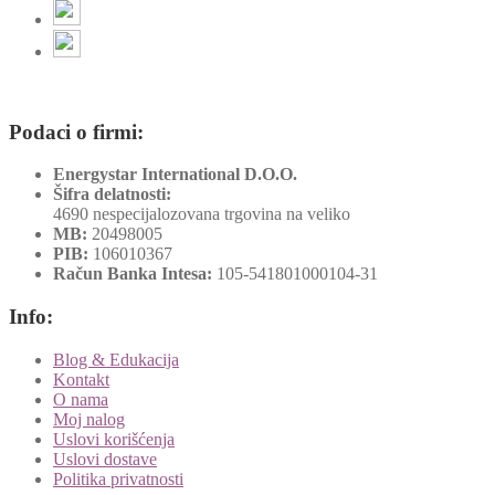
Podaci o firmi:
Energystar International D.O.O.
Šifra delatnosti:
4690 nespecijalozovana trgovina na veliko
MB:
20498005
PIB:
106010367
Račun Banka Intesa:
105-541801000104-31
Info:
Blog & Edukacija
Kontakt
O nama
Moj nalog
Uslovi korišćenja
Uslovi dostave
Politika privatnosti