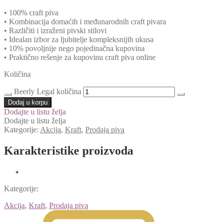
• 100% craft piva
• Kombinacija domaćih i međunarodnih craft pivara
• Različiti i izraženi pivski stilovi
• Idealan izbor za ljubitelje kompleksnijih ukusa
• 10% povoljnije nego pojedinačna kupovina
• Praktično rešenje za kupovinu craft piva online
Količina
Beerly Legal količina
Dodaj u korpu
Dodajte u listu želja
Dodajte u listu želja
Kategorije:
Akcija
,
Kraft
,
Prodaja piva
Karakteristike proizvoda
Kategorije:
Akcija
,
Kraft
,
Prodaja piva