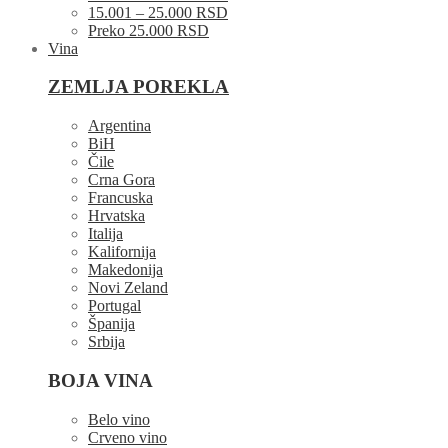
15.001 – 25.000 RSD
Preko 25.000 RSD
Vina
ZEMLJA POREKLA
Argentina
BiH
Čile
Crna Gora
Francuska
Hrvatska
Italija
Kalifornija
Makedonija
Novi Zeland
Portugal
Španija
Srbija
BOJA VINA
Belo vino
Crveno vino