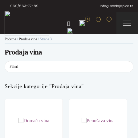
060/663-77-89
info@prodajapica.rs
0
Početna
/
Prodaja vina
/
Strana 3
Prodaja vina
Filteri
Sekcije kategorije "Prodaja vina"