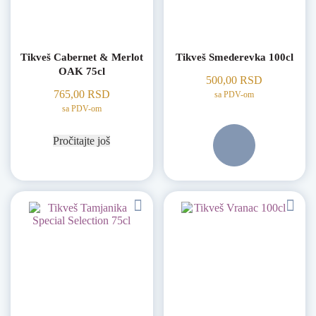
Tikveš Cabernet & Merlot
Tikveš Smederevka 100cl
OAK 75cl
500,00
RSD
765,00
RSD
sa PDV-om
sa PDV-om
Pročitajte još