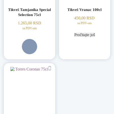
Tikveš Tamjanika Special
Tikveš Vranac 100cl
Selection 75cl
450,00
RSD
1.265,00
RSD
sa PDV-om
sa PDV-om
Pročitajte još