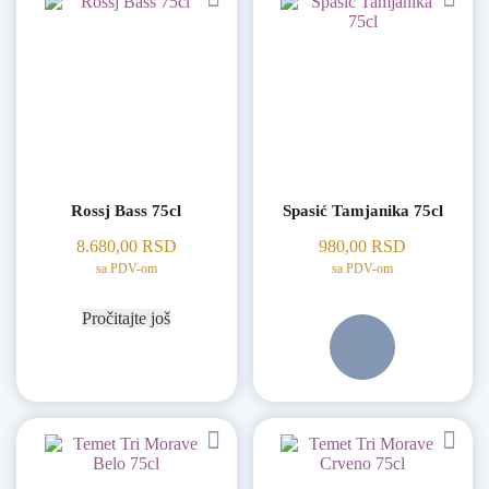
Rossj Bass 75cl
Spasić Tamjanika 75cl
8.680,00
RSD
980,00
RSD
sa PDV-om
sa PDV-om
Pročitajte još