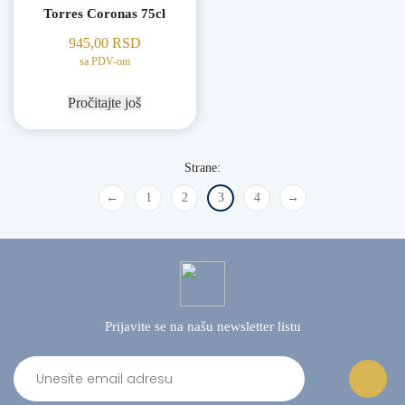
Torres Coronas 75cl
945,00
RSD
sa PDV-om
Pročitajte još
←
1
2
3
4
→
Prijavite se na našu
newsletter listu