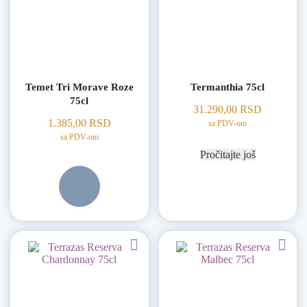
Temet Tri Morave Roze
Termanthia 75cl
75cl
31.290,00
RSD
1.385,00
RSD
sa PDV-om
sa PDV-om
Pročitajte još