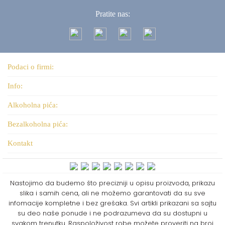
Pratite nas:
Podaci o firmi:
Info:
Alkoholna pića:
Bezalkoholna pića:
Kontakt
Nastojimo da budemo što precizniji u opisu proizvoda, prikazu
slika i samih cena, ali ne možemo garantovati da su sve
infomacije kompletne i bez grešaka. Svi artikli prikazani sa sajtu
su deo naše ponude i ne podrazumeva da su dostupni u
svakom trenutku. Raspoloživost robe možete proveriti na broj