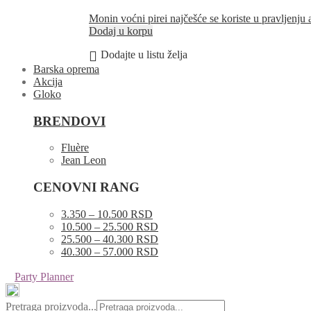
Monin voćni pirei najčešće se koriste u pravljenju
Dodaj u korpu
Dodajte u listu želja
Barska oprema
Akcija
Gloko
BRENDOVI
Fluère
Jean Leon
CENOVNI RANG
3.350 – 10.500 RSD
10.500 – 25.500 RSD
25.500 – 40.300 RSD
40.300 – 57.000 RSD
Party Planner
Pretraga proizvoda...