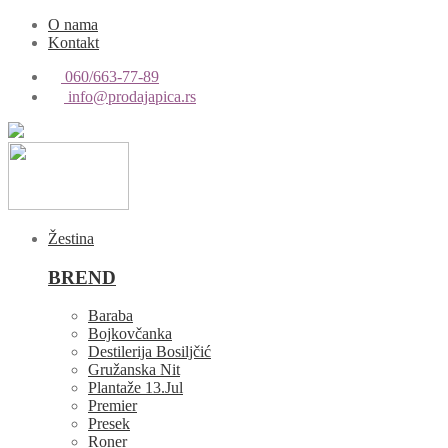
O nama
Kontakt
060/663-77-89
info@prodajapica.rs
Žestina
BREND
Baraba
Bojkovčanka
Destilerija Bosiljčić
Gružanska Nit
Plantaže 13.Jul
Premier
Presek
Roner