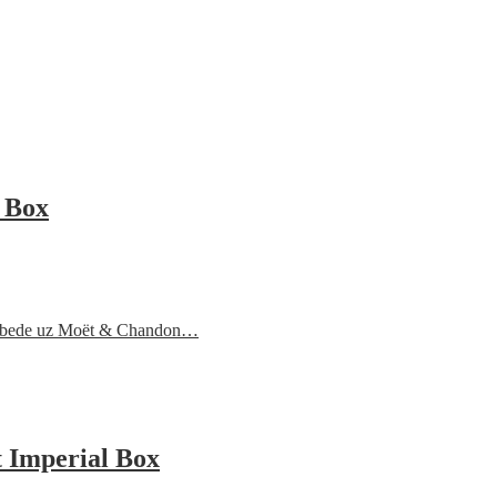
 Box
 pobede uz Moët & Chandon…
 Imperial Box