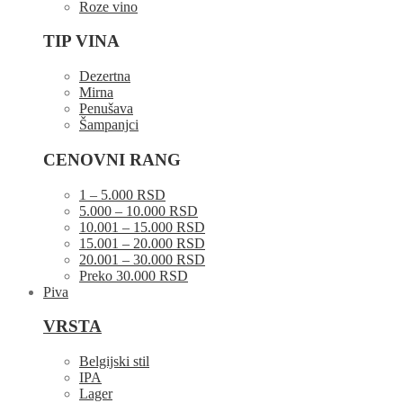
Roze vino
TIP VINA
Dezertna
Mirna
Penušava
Šampanjci
CENOVNI RANG
1 – 5.000 RSD
5.000 – 10.000 RSD
10.001 – 15.000 RSD
15.001 – 20.000 RSD
20.001 – 30.000 RSD
Preko 30.000 RSD
Piva
VRSTA
Belgijski stil
IPA
Lager