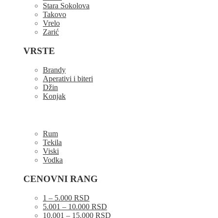
Stara Sokolova
Takovo
Vrelo
Zarić
VRSTE
Brandy
Aperativi i biteri
Džin
Konjak
Rum
Tekila
Viski
Vodka
CENOVNI RANG
1 – 5.000 RSD
5.001 – 10.000 RSD
10.001 – 15.000 RSD