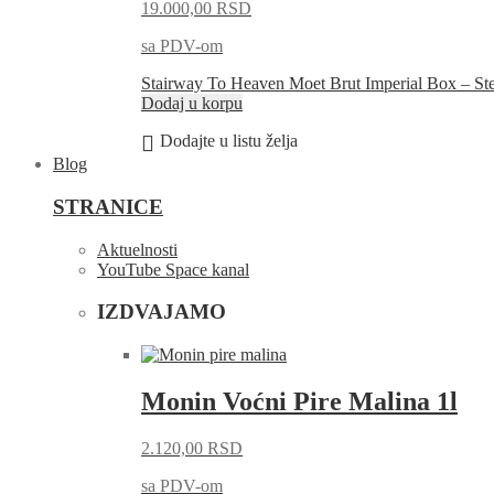
19.000,00
RSD
sa PDV-om
Stairway To Heaven Moet Brut Imperial Box – St
Dodaj u korpu
Dodajte u listu želja
Blog
STRANICE
Aktuelnosti
YouTube Space kanal
IZDVAJAMO
Monin Voćni Pire Malina 1l
2.120,00
RSD
sa PDV-om