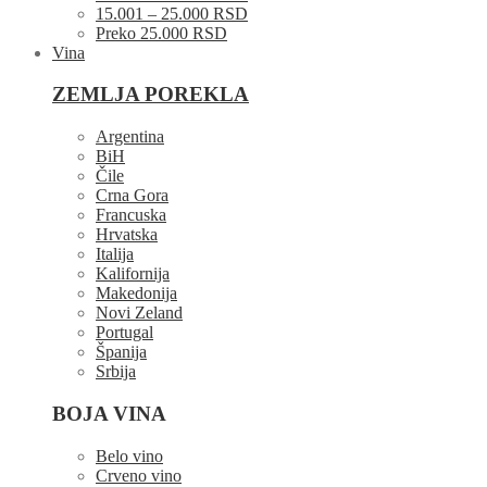
15.001 – 25.000 RSD
Preko 25.000 RSD
Vina
ZEMLJA POREKLA
Argentina
BiH
Čile
Crna Gora
Francuska
Hrvatska
Italija
Kalifornija
Makedonija
Novi Zeland
Portugal
Španija
Srbija
BOJA VINA
Belo vino
Crveno vino