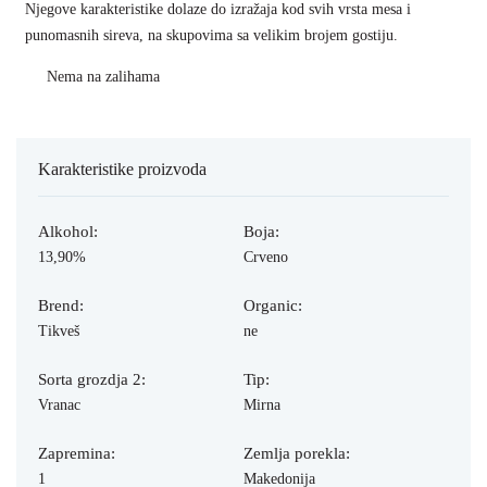
Njegove karakteristike dolaze do izražaja kod svih vrsta mesa i
punomasnih sireva, na skupovima sa velikim brojem gostiju.
Nema na zalihama
Karakteristike proizvoda
Alkohol:
Boja:
13,90%
Crveno
Brend:
Organic:
Tikveš
ne
Sorta grozdja 2:
Tip:
Vranac
Mirna
Zapremina:
Zemlja porekla:
1
Makedonija