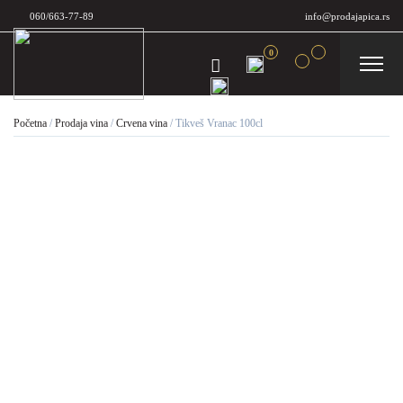
060/663-77-89
info@prodajapica.rs
0
Početna
/
Prodaja vina
/
Crvena vina
/
Tikveš Vranac 100cl