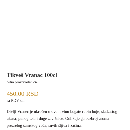
Tikveš Vranac 100cl
Šifra proizvoda:
2411
450,00
RSD
sa PDV-om
Divlji Vranec je ukroćen u ovom vinu bogate rubin boje, slatkastog
ukusa, punog tela i duge završnice. Odlikuje ga bezbroj aroma
prezrelog šumskog voća, suvih šljiva i začina.