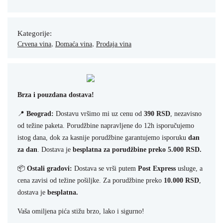
Kategorije:
,
,
Crvena vina
Domaća vina
Prodaja vina
Brza i pouzdana dostava!
📍
Beograd:
Dostavu vršimo mi uz cenu od
390 RSD
, nezavisno
od težine paketa. Porudžbine napravljene do 12h isporučujemo
istog dana, dok za kasnije porudžbine garantujemo isporuku
dan
za dan
. Dostava je
besplatna za porudžbine preko 5.000 RSD.
📦
Ostali gradovi:
Dostava se vrši putem
Post Express
usluge, a
cena zavisi od težine pošiljke. Za porudžbine preko
10.000 RSD
,
dostava je
besplatna.
Vaša omiljena pića stižu brzo, lako i sigurno!