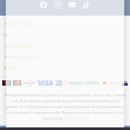
Podaci o firmi:
Info:
Alkoholna pića:
Bezalkoholna pića:
Kontakt
Nastojimo da budemo što precizniji u opisu proizvoda, prikazu slika i samih
cena, ali ne možemo garantovati da su sve infomacije kompletne i bez
grešaka. Svi artikli prikazani sa sajtu su deo naše ponude i ne podrazumeva
da su dostupni u svakom trenutku. Raspoloživost robe možete proveriti na
broj telefona
060-663-77-89