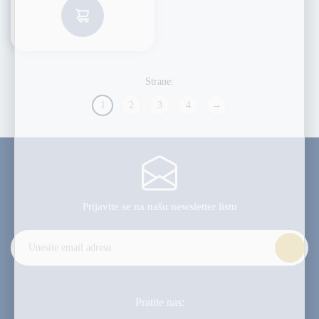
1
2
3
4
→
Prijavite se na našu
newsletter listu
Alternative:
Pratite nas: