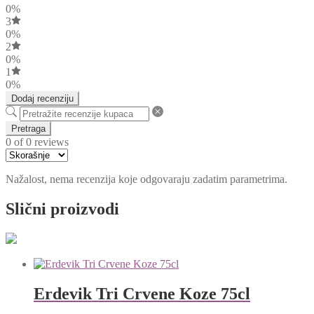
0%
3
0%
2
0%
1
0%
Dodaj recenziju
Pretraga
0 of 0 reviews
Nažalost, nema recenzija koje odgovaraju zadatim parametrima.
Slični proizvodi
Erdevik Tri Crvene Koze 75cl