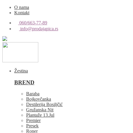
O nama
Kontakt
060/663-77-89
info@prodajapica.rs
Žestina
BREND
Baraba
Bojkovčanka
Destilerija Bosiljčić
Gružanska Nit
Plantaže 13.Jul
Premier
Presek
Roner