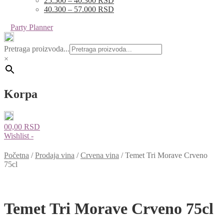
25.500 – 40.300 RSD
40.300 – 57.000 RSD
Party Planner
Pretraga proizvoda...
×
Korpa
0
0,00
RSD
Wishlist -
Početna
/
Prodaja vina
/
Crvena vina
/
Temet Tri Morave Crveno
75cl
Temet Tri Morave Crveno 75cl