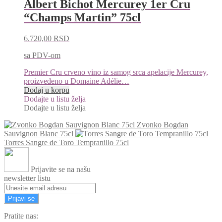
Albert Bichot Mercurey 1er Cru
“Champs Martin” 75cl
6.720,00
RSD
sa PDV-om
Premier Cru crveno vino iz samog srca apelacije Mercurey,
proizvedeno u Domaine Adélie…
Dodaj u korpu
Dodajte u listu želja
Dodajte u listu želja
Zvonko Bogdan
Sauvignon Blanc 75cl
Torres Sangre de Toro Tempranillo 75cl
Prijavite se na našu
newsletter listu
Prijavi se
Pratite nas: