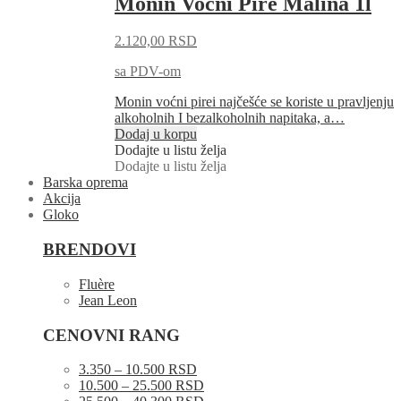
Monin Voćni Pire Malina 1l
2.120,00
RSD
sa PDV-om
Monin voćni pirei najčešće se koriste u pravljenju
alkoholnih I bezalkoholnih napitaka, a…
Dodaj u korpu
Dodajte u listu želja
Dodajte u listu želja
Barska oprema
Akcija
Gloko
BRENDOVI
Fluère
Jean Leon
CENOVNI RANG
3.350 – 10.500 RSD
10.500 – 25.500 RSD