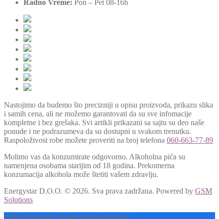
Radno Vreme:
Pon – Pet 08-16h
Nastojimo da budemo što precizniji u opisu proizvoda, prikazu slika
i samih cena, ali ne možemo garantovati da su sve infomacije
kompletne i bez grešaka. Svi artikli prikazani sa sajtu su deo naše
ponude i ne podrazumeva da su dostupni u svakom trenutku.
Raspoloživost robe možete proveriti na broj telefona
060-663-77-89
Molimo vas da konzumirate odgovorno. Alkoholna pića su
namenjena osobama starijim od 18 godina. Prekomerna
konzumacija alkohola može štetiti vašem zdravlju.
Energystar D.O.O. © 2026. Sva prava zadržana.
Powered by
GSM
Solutions
Treba li ti pomoć ili savet oko kupovine?