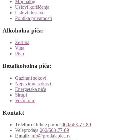
Moj nalog
Uslovi korišćenja
Uslovi dostave
Politika privatnosti
Alkoholna pića:
Žestina
Vina
Pivo
Bezalkoholna pića:
Gazirani sokovi
Negazirani sokovi
Energetska pića
Sirupi
Voćni pire
Kontakt
Telefon:
Online pomoć
060/663-77-89
Veleprodaja:
060/663-77-89
Email:
info@prodajapica.rs