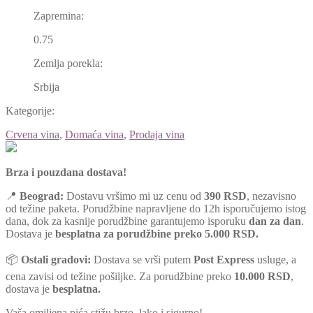
Zapremina:
0.75
Zemlja porekla:
Srbija
Kategorije:
Crvena vina
,
Domaća vina
,
Prodaja vina
Brza i pouzdana dostava!
📍
Beograd:
Dostavu vršimo mi uz cenu od
390 RSD
, nezavisno
od težine paketa. Porudžbine napravljene do 12h isporučujemo istog
dana, dok za kasnije porudžbine garantujemo isporuku
dan za dan
.
Dostava je
besplatna za porudžbine preko 5.000 RSD.
📦
Ostali gradovi:
Dostava se vrši putem
Post Express
usluge, a
cena zavisi od težine pošiljke. Za porudžbine preko
10.000 RSD
,
dostava je
besplatna.
Vaša omiljena pića stižu brzo, lako i sigurno!