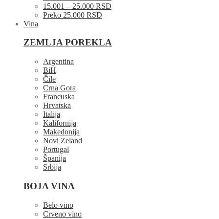
15.001 – 25.000 RSD
Preko 25.000 RSD
Vina
ZEMLJA POREKLA
Argentina
BiH
Čile
Crna Gora
Francuska
Hrvatska
Italija
Kalifornija
Makedonija
Novi Zeland
Portugal
Španija
Srbija
BOJA VINA
Belo vino
Crveno vino