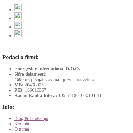
Podaci o firmi:
Energystar International D.O.O.
Šifra delatnosti:
4690 nespecijalozovana trgovina na veliko
MB:
20498005
PIB:
106010367
Račun Banka Intesa:
105-541801000104-31
Info:
Blog & Edukacija
Kontakt
O nama