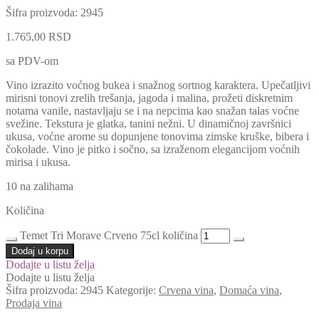
Šifra proizvoda:
2945
1.765,00
RSD
sa PDV-om
Vino izrazito voćnog bukea i snažnog sortnog karaktera. Upečatljivi
mirisni tonovi zrelih trešanja, jagoda i malina, prožeti diskretnim
notama vanile, nastavljaju se i na nepcima kao snažan talas voćne
svežine. Tekstura je glatka, tanini nežni. U dinamičnoj završnici
ukusa, voćne arome su dopunjene tonovima zimske kruške, bibera i
čokolade. Vino je pitko i sočno, sa izraženom elegancijom voćnih
mirisa i ukusa.
10 na zalihama
Količina
Temet Tri Morave Crveno 75cl količina
Dodaj u korpu
Dodajte u listu želja
Dodajte u listu želja
Šifra proizvoda:
2945
Kategorije:
Crvena vina
,
Domaća vina
,
Prodaja vina