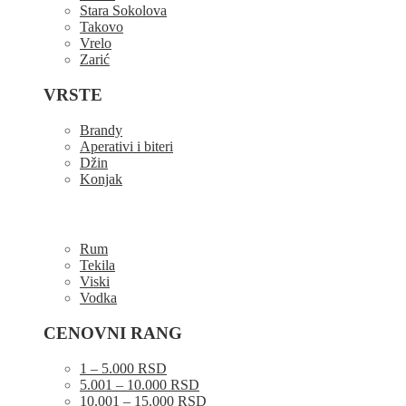
Stara Sokolova
Takovo
Vrelo
Zarić
VRSTE
Brandy
Aperativi i biteri
Džin
Konjak
Rum
Tekila
Viski
Vodka
CENOVNI RANG
1 – 5.000 RSD
5.001 – 10.000 RSD
10.001 – 15.000 RSD