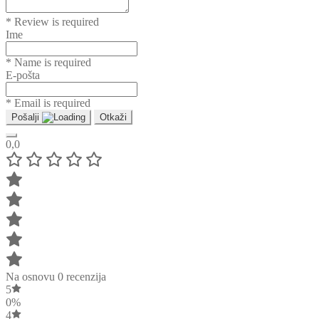
* Review is required
Ime
* Name is required
E-pošta
* Email is required
Pošalji
Otkaži
0,0
Na osnovu 0 recenzija
5
0%
4