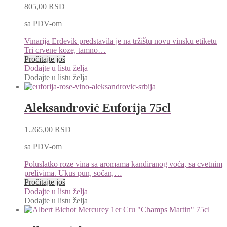
805,00
RSD
sa PDV-om
Vinarija Erdevik predstavila je na tržištu novu vinsku etiketu
Tri crvene koze, tamno…
Pročitajte još
Dodajte u listu želja
Dodajte u listu želja
Aleksandrović Euforija 75cl
1.265,00
RSD
sa PDV-om
Poluslatko roze vina sa aromama kandiranog voća, sa cvetnim
prelivima. Ukus pun, sočan,…
Pročitajte još
Dodajte u listu želja
Dodajte u listu želja