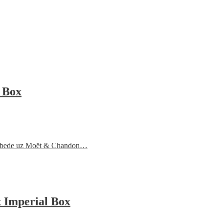
 Box
 pobede uz Moët & Chandon…
 Imperial Box