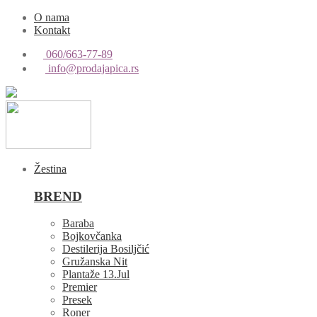
O nama
Kontakt
060/663-77-89
info@prodajapica.rs
Žestina
BREND
Baraba
Bojkovčanka
Destilerija Bosiljčić
Gružanska Nit
Plantaže 13.Jul
Premier
Presek
Roner