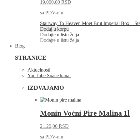
19.000,00
RSD
sa PDV-om
Stairway To Heaven Moet Brut Imperial Box – St
Dodaj u korpu
Dodajte u listu želja
Dodajte u listu želja
Blog
STRANICE
Aktuelnosti
YouTube Space kanal
IZDVAJAMO
Monin Voćni Pire Malina 1l
2.120,00
RSD
sa PDV-om