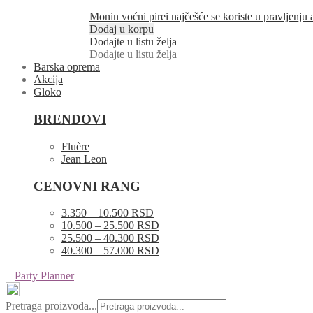
Monin voćni pirei najčešće se koriste u pravljenju
Dodaj u korpu
Dodajte u listu želja
Dodajte u listu želja
Barska oprema
Akcija
Gloko
BRENDOVI
Fluère
Jean Leon
CENOVNI RANG
3.350 – 10.500 RSD
10.500 – 25.500 RSD
25.500 – 40.300 RSD
40.300 – 57.000 RSD
Party Planner
Pretraga proizvoda...