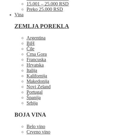
15.001 – 25.000 RSD
Preko 25.000 RSD
Vina
ZEMLJA POREKLA
Argentina
BiH
Čile
Crna Gora
Francuska
Hrvatska
Italija
Kalifornija
Makedonija
Novi Zeland
Portugal
Španija
Srbija
BOJA VINA
Belo vino
Crveno vino