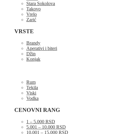
Stara Sokolova
Takovo
Vrelo
Zarić
VRSTE
Brandy
Aperativi i biteri
Džin
Konjak
Rum
Tekila
Viski
Vodka
CENOVNI RANG
1 – 5.000 RSD
5.001 – 10.000 RSD
10.001 – 15.000 RSD