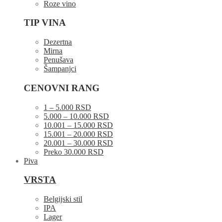
Roze vino
TIP VINA
Dezertna
Mirna
Penušava
Šampanjci
CENOVNI RANG
1 – 5.000 RSD
5.000 – 10.000 RSD
10.001 – 15.000 RSD
15.001 – 20.000 RSD
20.001 – 30.000 RSD
Preko 30.000 RSD
Piva
VRSTA
Belgijski stil
IPA
Lager