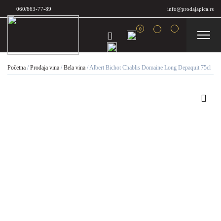
060/663-77-89
info@prodajapica.rs
0
Početna
/
Prodaja vina
/
Bela vina
/
Albert Bichot Chablis Domaine Long Depaquit 75cl