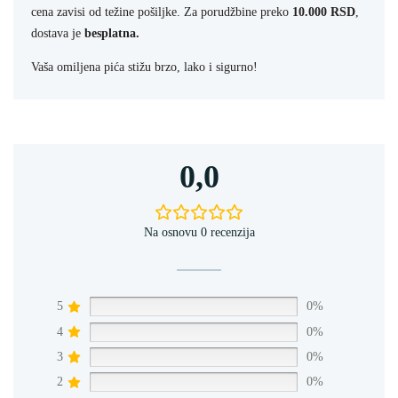
cena zavisi od težine pošiljke. Za porudžbine preko
10.000 RSD
,
dostava je
besplatna.
Vaša omiljena pića stižu brzo, lako i sigurno!
0,0
Na osnovu 0 recenzija
5
0%
4
0%
3
0%
2
0%