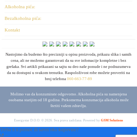
Alkoholna pića:
Bezalkoholna pića:
Kontakt
Nastojimo da budemo što precizniji u opisu proizvoda, prikazu slika i samih
cena, ali ne možemo garantovati da su sve infomacije kompletne i bez
grešaka. Svi artikli prikazani sa sajtu su deo naše ponude i ne podrazumeva
da su dostupni u svakom trenutku. Raspoloživost robe možete proveriti na
broj telefona
060-663-77-89
Molimo vas da konzumirate odgovorno. Alkoholna pića su namenjena
osobama starijim od 18 godina. Prekomerna konzumacija alkohola može
štetiti vašem zdravlju.
Energystar D.O.O. © 2026. Sva prava zadržana.
Powered by
GSM Solutions
Treba li ti pomoć ili savet oko kupovine?
↺
−