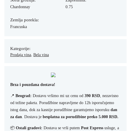
Sorta grozdja:
Zapremina:
Chardonnay
0.75
Zemlja porekla:
Francuska
Kategorije:
,
Prodaja vina
Bela vina
Brza i pouzdana dostava!
📍
Beograd:
Dostavu vršimo mi uz cenu od
390 RSD
, nezavisno
od težine paketa. Porudžbine napravljene do 12h isporučujemo
istog dana, dok za kasnije porudžbine garantujemo isporuku
dan
za dan
. Dostava je
besplatna za porudžbine preko 5.000 RSD.
📦
Ostali gradovi:
Dostava se vrši putem
Post Express
usluge, a