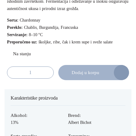
ishodnim završetkom. Fermentacija i odležavanje u inoksu osiguravaju
autentičnost ukusa i prirodni izraz grožđa.
Sorta:
Chardonnay
Poreklo:
Chablis, Burgundija, Francuska
Serviranje:
8–10 °C
Preporučeno uz:
školjke, ribe, čak i krem supe i sveže salate
Dodaj u korpu
Albert Bichot Chablis Domaine Long Depaquit 75cl količina
Karakteristike proizvoda
Alkohol:
Brend:
13%
Albert Bichot