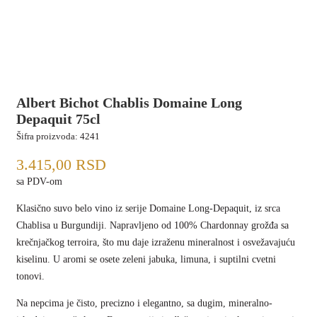
Albert Bichot Chablis Domaine Long
Depaquit 75cl
Šifra proizvoda:
4241
3.415,00
RSD
sa PDV-om
Klasično suvo belo vino iz serije Domaine Long-Depaquit, iz srca
Chablisa u Burgundiji. Napravljeno od 100% Chardonnay grožđa sa
krečnjačkog terroira, što mu daje izraženu mineralnost i osvežavajuću
kiselinu. U aromi se osete zeleni jabuka, limuna, i suptilni cvetni
tonovi.
Na nepcima je čisto, precizno i elegantno, sa dugim, mineralno-