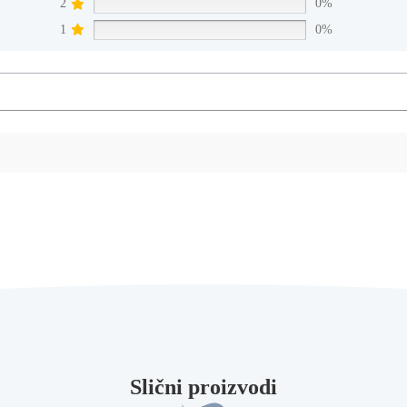
2
0%
1
0%
Slični proizvodi