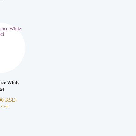
ice White
cl
00
RSD
DV-om