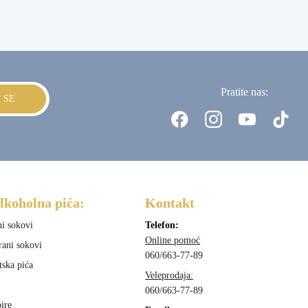
Pratite nas:
I SE
lkoholna pića:
Kontakt
ni sokovi
Telefon:
Online pomoć
rani sokovi
060/663-77-89
tska pića
Veleprodaja:
060/663-77-89
ire