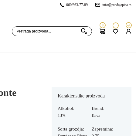
060/663-77-89
info@prodajapica.rs
0
onte
Karakteristike proizvoda
Alkohol:
Brend:
13%
Bava
Sorta grozdja:
Zapremina: