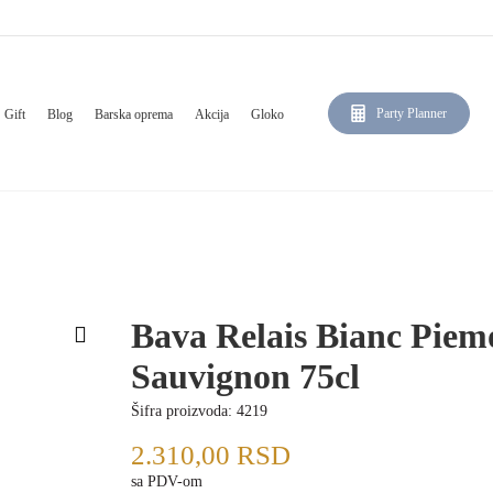
Party Planner
Gift
Blog
Barska oprema
Akcija
Gloko
Bava Relais Bianc Piem
Sauvignon 75cl
Šifra proizvoda:
4219
2.310,00
RSD
sa PDV-om