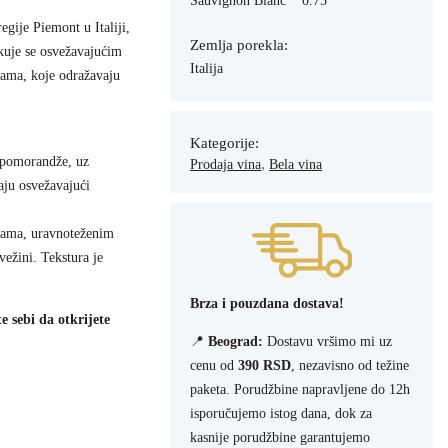
Sauvignon Blanc
0.75
egije Piemont u Italiji,
Zemlja porekla:
kuje se osvežavajućim
Italija
ama, koje odražavaju
.
Kategorije:
i pomorandže, uz
,
Prodaja vina
Bela vina
aju osvežavajući
otama, uravnoteženim
ežini. Tekstura je
Brza i pouzdana dostava!
e sebi da otkrijete
📍
Beograd:
Dostavu vršimo mi uz
cenu od
390 RSD
, nezavisno od težine
paketa. Porudžbine napravljene do 12h
isporučujemo istog dana, dok za
kasnije porudžbine garantujemo