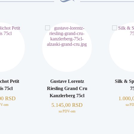
chot Petit
Gustave Lorentz
Silk & Sp
s 75cl
Riesling Grand Cru
75
Kanzlerberg 75cl
00
RSD
1.000,
5.145,00
RSD
DV-om
sa P
sa PDV-om