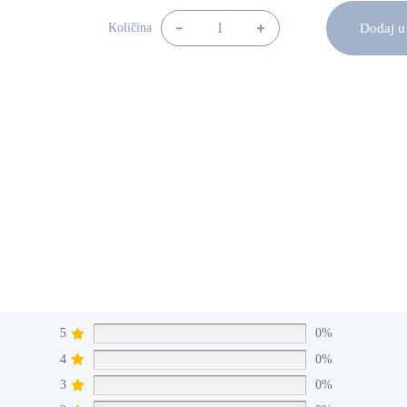
Alternative:
Dodaj u
Količina
Bava Relais Bianc Piemonte Sauvignon 7
5
0%
4
0%
3
0%