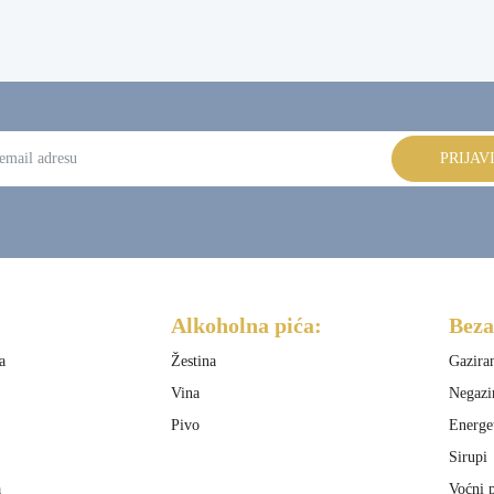
PRIJAV
:
Alkoholna pića:
Beza
a
Žestina
Gazira
Vina
Negazi
Pivo
Energe
Sirupi
a
Voćni p