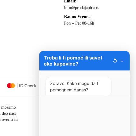
Email:
info@prodajapica.rs
Radno Vreme:
Pon – Pet 08-16h
Treba li ti pomoć ili savet
↺
−
oko kupovine?
Zdravo! Kako mogu da ti
pomognem danas?
ne možemo
u deo naše
roveriti na