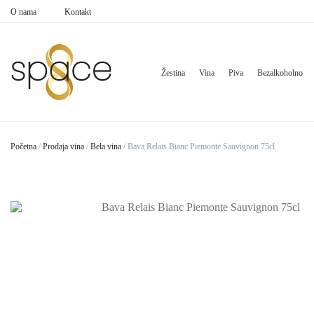
O nama
Kontakt
Žestina
Vina
Piva
Bezalkoholno
Početna
/
Prodaja vina
/
Bela vina
/
Bava Relais Bianc Piemonte Sauvignon 75cl