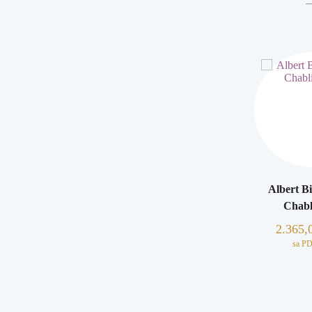
Albert Bi
Chabli
2.365,
sa P