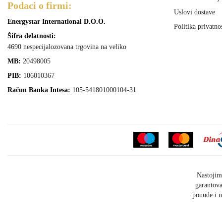
Podaci o firmi:
Uslovi dostave
Energystar International D.O.O.
Politika privatno
Šifra delatnosti:
4690 nespecijalozovana trgovina na veliko
MB:
20498005
PIB:
106010367
Račun Banka Intesa:
105-541801000104-31
Nastojim
garantova
ponude i n