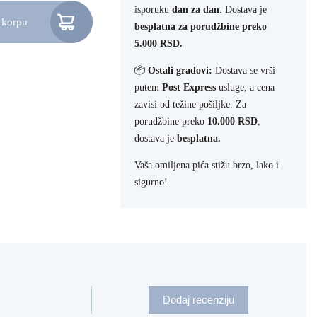
isporuku
dan za dan
. Dostava je
 korpu
5cl količina
besplatna za porudžbine preko
5.000 RSD.
📦
Ostali gradovi:
Dostava se vrši
putem
Post Express
usluge, a cena
zavisi od težine pošiljke. Za
porudžbine preko
10.000 RSD
,
dostava je
besplatna.
Vaša omiljena pića stižu brzo, lako i
sigurno!
Dodaj recenziju