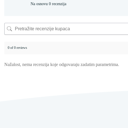
Na osnovu 0 recenzija
0 of 0 reviews
Nažalost, nema recenzija koje odgovaraju zadatim parametrima.