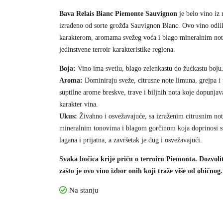
Bava Relais Bianc Piemonte Sauvignon
je belo vino iz r
izrađeno od sorte grožđa Sauvignon Blanc. Ovo vino odli
karakterom, aromama svežeg voća i blago mineralnim not
jedinstvene terroir karakteristike regiona.
Boja:
Vino ima svetlu, blago zelenkastu do žućkastu boju
Aroma:
Dominiraju sveže, citrusne note limuna, grejpa 
suptilne arome breskve, trave i biljnih nota koje dopunjav
karakter vina.
Ukus:
Živahno i osvežavajuće, sa izraženim citrusnim n
mineralnim tonovima i blagom gorčinom koja doprinosi sv
lagana i prijatna, a završetak je dug i osvežavajući.
Svaka bočica krije priču o terroiru Piemonta. Dozvolit
zašto je ovo vino izbor onih koji traže više od običnog.