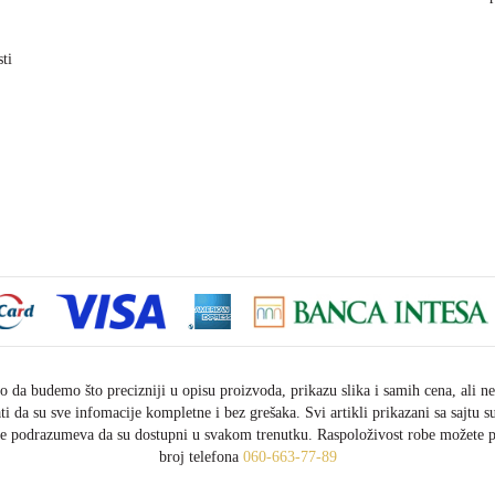
sti
o da budemo što precizniji u opisu proizvoda, prikazu slika i samih cena, ali 
ti da su sve infomacije kompletne i bez grešaka. Svi artikli prikazani sa sajtu s
e podrazumeva da su dostupni u svakom trenutku. Raspoloživost robe možete p
broj telefona
060-663-77-89