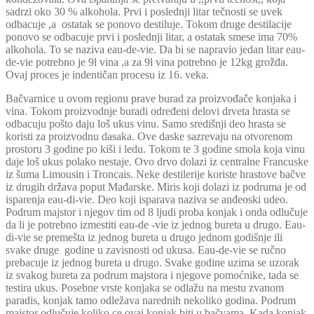
sadrzi oko 30 % alkohola. Prvi i poslednji litar tečnosti se uvek
odbacuje ,a ostatak se ponovo destiluje. Tokom druge destilacije
ponovo se odbacuje prvi i poslednji litar, a ostatak smese ima 70%
alkohola. To se naziva eau-de-vie. Da bi se napravio jedan litar eau-
de-vie potrebno je 9l vina ,a za 9l vina potrebno je 12kg grožđa.
Ovaj proces je indentičan procesu iz 16. veka.
Bačvarnice u ovom regionu prave burad za proizvođače konjaka i
vina. Tokom proizvodnje buradi određeni delovi drveta hrasta se
odbacuju pošto daju loš ukus vinu. Samo središnji deo hrasta se
koristi za proizvodnu dasaka. Ove daske sazrevaju na otvorenom
prostoru 3 godine po kiši i ledu. Tokom te 3 godine smola koja vinu
daje loš ukus polako nestaje. Ovo drvo dolazi iz centralne Francuske
iz šuma Limousin i Troncais. Neke destilerije koriste hrastove bačve
iz drugih država poput Mađarske. Miris koji dolazi iz podruma je od
isparenja eau-di-vie. Deo koji isparava naziva se anđeoski udeo.
Podrum majstor i njegov tim od 8 ljudi proba konjak i onda odlučuje
da li je potrebno izmestiti eau-de -vie iz jednog bureta u drugo. Eau-
di-vie se premešta iz jednog bureta u drugo jednom godišnje ili
svake druge godine u zavisnosti od ukusa. Eau-de-vie se ručno
prebacuje iz jednog bureta u drugo. Svake godine uzima se uzorak
iz svakog bureta za podrum majstora i njegove pomoćnike, tada se
testira ukus. Posebne vrste konjaka se odlažu na mestu zvanom
paradis, konjak tamo odležava narednih nekoliko godina. Podrum
majstor odlučuje koliko ce ovaj konjak biti u bačvama. Kada konjak