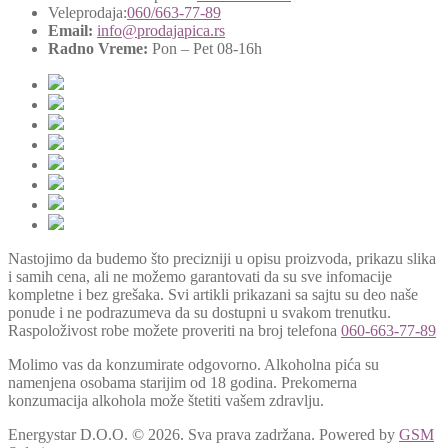
Veleprodaja:
060/663-77-89
Email:
info@prodajapica.rs
Radno Vreme:
Pon – Pet 08-16h
Nastojimo da budemo što precizniji u opisu proizvoda, prikazu slika
i samih cena, ali ne možemo garantovati da su sve infomacije
kompletne i bez grešaka. Svi artikli prikazani sa sajtu su deo naše
ponude i ne podrazumeva da su dostupni u svakom trenutku.
Raspoloživost robe možete proveriti na broj telefona
060-663-77-89
Molimo vas da konzumirate odgovorno. Alkoholna pića su
namenjena osobama starijim od 18 godina. Prekomerna
konzumacija alkohola može štetiti vašem zdravlju.
Energystar D.O.O. © 2026. Sva prava zadržana.
Powered by
GSM