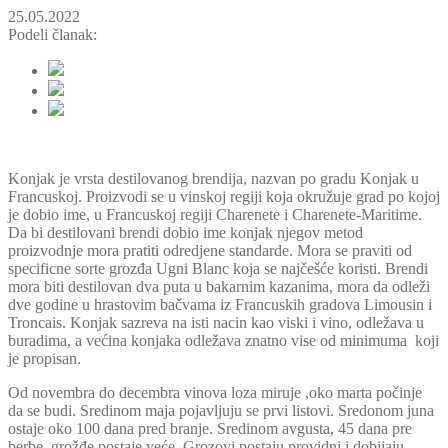
25.05.2022
Podeli članak:
Konjak je vrsta destilovanog brendija, nazvan po gradu Konjak u
Francuskoj. Proizvodi se u vinskoj regiji koja okružuje grad po kojoj
je dobio ime, u Francuskoj regiji Charenete i Charenete-Maritime.
Da bi destilovani brendi dobio ime konjak njegov metod
proizvodnje mora pratiti odredjene standarde. Mora se praviti od
specificne sorte grozđa Ugni Blanc koja se najčešće koristi. Brendi
mora biti destilovan dva puta u bakarnim kazanima, mora da odleži
dve godine u hrastovim bačvama iz Francuskih gradova Limousin i
Troncais. Konjak sazreva na isti nacin kao viski i vino, odležava u
buradima, a većina konjaka odležava znatno vise od minimuma koji
je propisan.
Od novembra do decembra vinova loza miruje ,oko marta počinje
da se budi. Sredinom maja pojavljuju se prvi listovi. Sredonom juna
ostaje oko 100 dana pred branje. Sredinom avgusta, 45 dana pre
berbe, grožđe postaje veće. Grozovi postaju providni i dobijaju