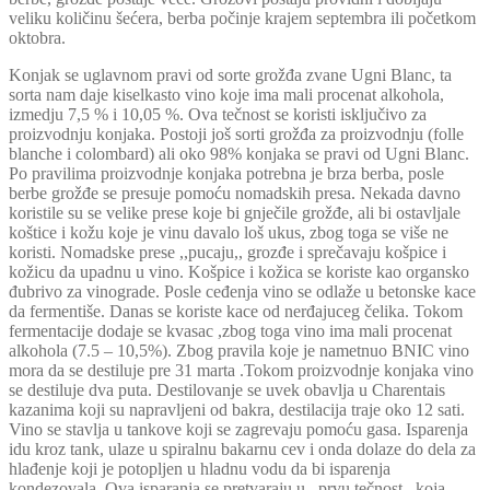
veliku količinu šećera, berba počinje krajem septembra ili početkom
oktobra.
Konjak se uglavnom pravi od sorte grožđa zvane Ugni Blanc, ta
sorta nam daje kiselkasto vino koje ima mali procenat alkohola,
izmedju 7,5 % i 10,05 %. Ova tečnost se koristi isključivo za
proizvodnju konjaka. Postoji još sorti grožđa za proizvodnju (folle
blanche i colombard) ali oko 98% konjaka se pravi od Ugni Blanc.
Po pravilima proizvodnje konjaka potrebna je brza berba, posle
berbe grožđe se presuje pomoću nomadskih presa. Nekada davno
koristile su se velike prese koje bi gnječile grožđe, ali bi ostavljale
koštice i kožu koje je vinu davalo loš ukus, zbog toga se više ne
koristi. Nomadske prese ,,pucaju,, grozđe i sprečavaju košpice i
kožicu da upadnu u vino. Košpice i kožica se koriste kao organsko
đubrivo za vinograde. Posle ceđenja vino se odlaže u betonske kace
da fermentiše. Danas se koriste kace od nerđajuceg čelika. Tokom
fermentacije dodaje se kvasac ,zbog toga vino ima mali procenat
alkohola (7.5 – 10,5%). Zbog pravila koje je nametnuo BNIC vino
mora da se destiluje pre 31 marta .Tokom proizvodnje konjaka vino
se destiluje dva puta. Destilovanje se uvek obavlja u Charentais
kazanima koji su napravljeni od bakra, destilacija traje oko 12 sati.
Vino se stavlja u tankove koji se zagrevaju pomoću gasa. Isparenja
idu kroz tank, ulaze u spiralnu bakarnu cev i onda dolaze do dela za
hlađenje koji je potopljen u hladnu vodu da bi isparenja
kondezovala. Ova isparanja se pretvaraju u ,,prvu tečnost,, koja