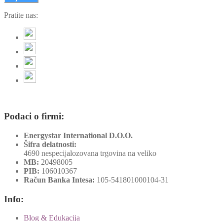
Pratite nas:
Podaci o firmi:
Energystar International D.O.O.
Šifra delatnosti:
4690 nespecijalozovana trgovina na veliko
MB:
20498005
PIB:
106010367
Račun Banka Intesa:
105-541801000104-31
Info:
Blog & Edukacija