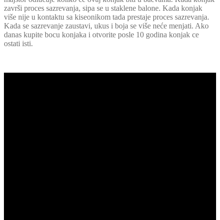
završi proces sazrevanja, sipa se u staklene balone. Kada konjak
više nije u kontaktu sa kiseonikom tada prestaje proces sazrevanja.
Kada se sazrevanje zaustavi, ukus i boja se više neće menjati. Ako
danas kupite bocu konjaka i otvorite posle 10 godina konjak ce
ostati isti.