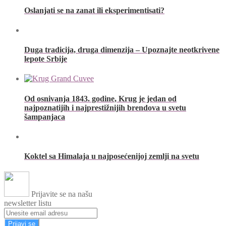
Oslanjati se na zanat ili eksperimentisati?
Duga tradicija, druga dimenzija – Upoznajte neotkrivene
lepote Srbije
Od osnivanja 1843. godine, Krug je jedan od
najpoznatijih i najprestižnijih brendova u svetu
šampanjaca
Koktel sa Himalaja u najposećenijoj zemlji na svetu
Prijavite se na našu
newsletter listu
Prijavi se