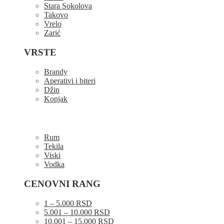
Stara Sokolova
Takovo
Vrelo
Zarić
VRSTE
Brandy
Aperativi i biteri
Džin
Konjak
Rum
Tekila
Viski
Vodka
CENOVNI RANG
1 – 5.000 RSD
5.001 – 10.000 RSD
10.001 – 15.000 RSD