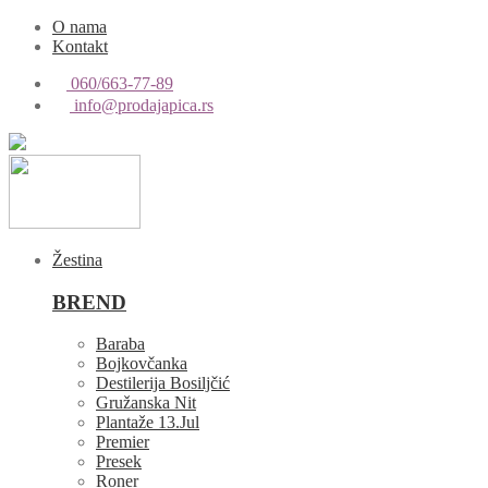
O nama
Kontakt
060/663-77-89
info@prodajapica.rs
Žestina
BREND
Baraba
Bojkovčanka
Destilerija Bosiljčić
Gružanska Nit
Plantaže 13.Jul
Premier
Presek
Roner