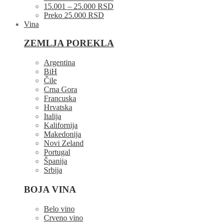
15.001 – 25.000 RSD
Preko 25.000 RSD
Vina
ZEMLJA POREKLA
Argentina
BiH
Čile
Crna Gora
Francuska
Hrvatska
Italija
Kalifornija
Makedonija
Novi Zeland
Portugal
Španija
Srbija
BOJA VINA
Belo vino
Crveno vino