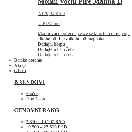
Monin Voćni Pire Malina 1l
2.120,00
RSD
sa PDV-om
Monin voćni pirei najčešće se koriste u pravljenju
alkoholnih I bezalkoholnih napitaka, a…
Dodaj u korpu
Dodajte u listu želja
Dodajte u listu želja
Barska oprema
Akcija
Gloko
BRENDOVI
Fluère
Jean Leon
CENOVNI RANG
3.350 – 10.500 RSD
10.500 – 25.500 RSD