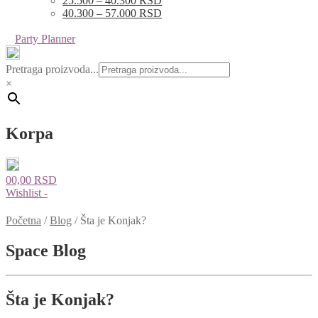
25.500 – 40.300 RSD
40.300 – 57.000 RSD
Party Planner
Pretraga proizvoda...
×
Korpa
0
0,00
RSD
Wishlist -
Početna
/
Blog
/
Šta je Konjak?
Space Blog
Šta je Konjak?