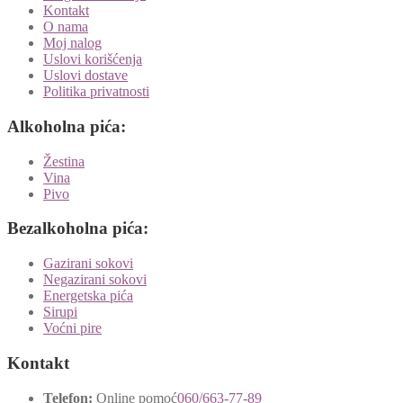
Kontakt
O nama
Moj nalog
Uslovi korišćenja
Uslovi dostave
Politika privatnosti
Alkoholna pića:
Žestina
Vina
Pivo
Bezalkoholna pića:
Gazirani sokovi
Negazirani sokovi
Energetska pića
Sirupi
Voćni pire
Kontakt
Telefon:
Online pomoć
060/663-77-89