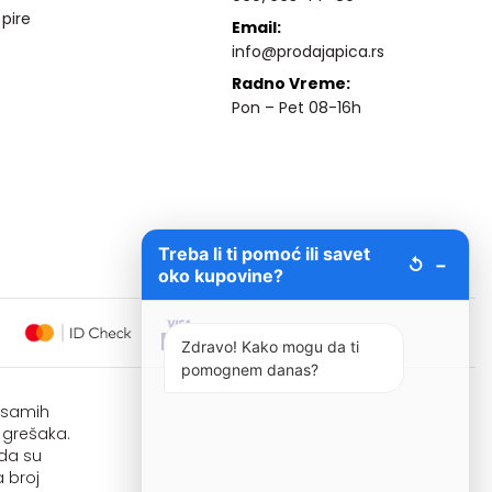
 pire
Email:
info@prodajapica.rs
Radno Vreme:
Pon – Pet 08-16h
Treba li ti pomoć ili savet
↺
−
oko kupovine?
Zdravo! Kako mogu da ti
pomognem danas?
i samih
 grešaka.
 da su
 broj