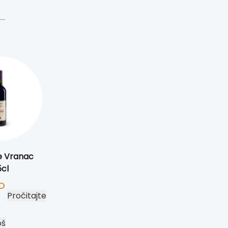
e Vranac
cl
D
Pročitajte
oš