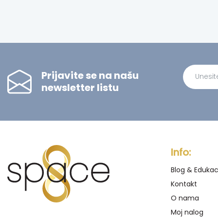
Prijavite se na našu
newsletter listu
Alternati
Info:
Blog & Edukac
Kontakt
O nama
Moj nalog