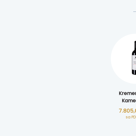
Kremen
Kamen
7.805
sa P