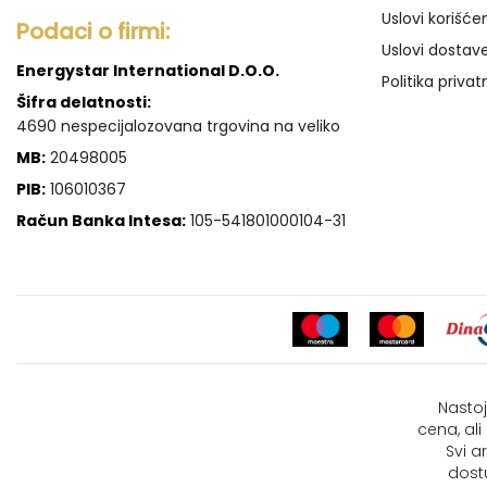
Uslovi korišće
Podaci o firmi:
Uslovi dostav
Energystar International D.O.O.
Politika privat
Šifra delatnosti:
4690 nespecijalozovana trgovina na veliko
MB:
20498005
PIB:
106010367
Račun Banka Intesa:
105-541801000104-31
Nastoj
cena, al
Svi a
dost