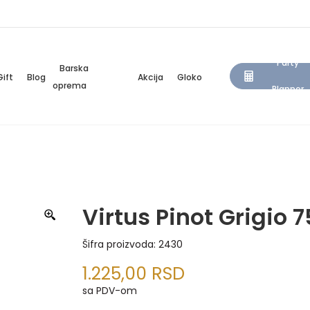
Party
Barska
Gift
Blog
Akcija
Gloko
oprema
Planner
Virtus Pinot Grigio 7
Šifra proizvoda:
2430
1.225,00
RSD
sa PDV-om