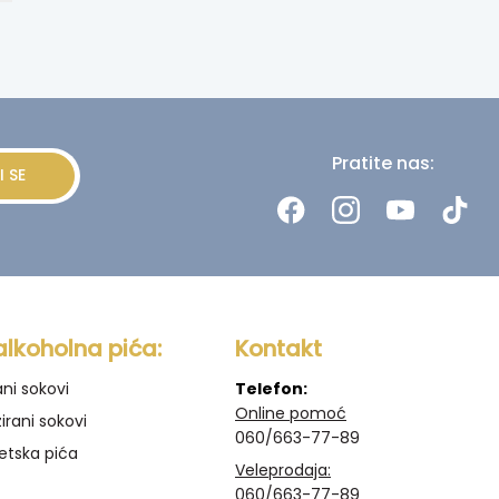
Pratite nas:
I SE
alkoholna pića:
Kontakt
ani sokovi
Telefon:
Online pomoć
irani sokovi
060/663-77-89
etska pića
Veleprodaja:
060/663-77-89