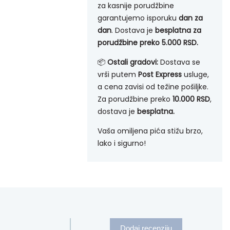
za kasnije porudžbine
garantujemo isporuku
dan za
dan
. Dostava je
besplatna za
porudžbine preko 5.000 RSD.
📦
Ostali gradovi:
Dostava se
vrši putem
Post Express
usluge,
a cena zavisi od težine pošiljke.
Za porudžbine preko
10.000 RSD
,
dostava je
besplatna.
Vaša omiljena pića stižu brzo,
lako i sigurno!
Dodaj recenziju