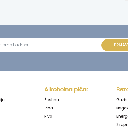
PRIJAV
ve:
Alkoholna pića:
Bez
ija
Žestina
Gazir
Vina
Negaz
Pivo
Energ
Sirupi