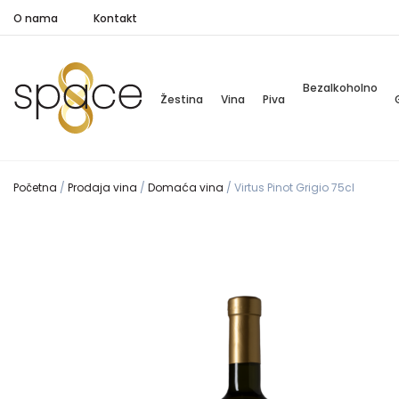
O nama
Kontakt
Bezalkoholno
Žestina
Vina
Piva
Početna
/
Prodaja vina
/
Domaća vina
/
Virtus Pinot Grigio 75cl