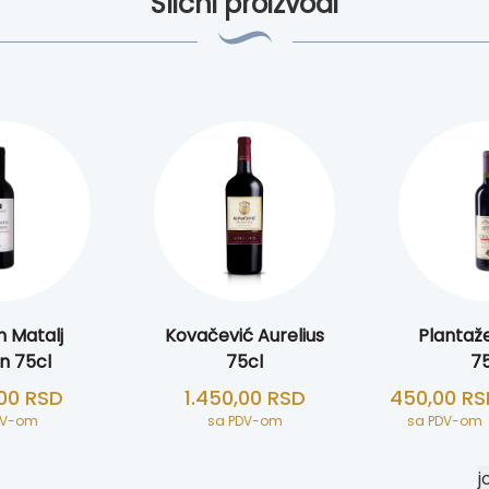
Slični proizvodi
 Matalj
Kovačević Aurelius
Plantaž
 75cl
75cl
75
,00
RSD
1.450,00
RSD
450,00
RS
DV-om
sa PDV-om
sa PDV-om
j