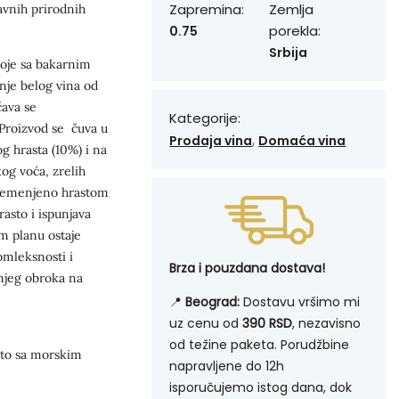
Zapremina:
Zemlja
avnih prirodnih
porekla:
0.75
Srbija
boje sa bakarnim
nje belog vina od
ava se
Kategorije:
 Proizvod se čuva u
,
Prodaja vina
Domaća vina
g hrasta (10%) i na
og voća, zrelih
Oplemenjeno hrastom
asto i ispunjava
m planu ostaje
omleksnosti i
Brza i pouzdana dostava!
tnjeg obroka na
📍
Beograd:
Dostavu vršimo mi
uz cenu od
390 RSD
, nezavisno
od težine paketa. Porudžbine
žoto sa morskim
napravljene do 12h
isporučujemo istog dana, dok