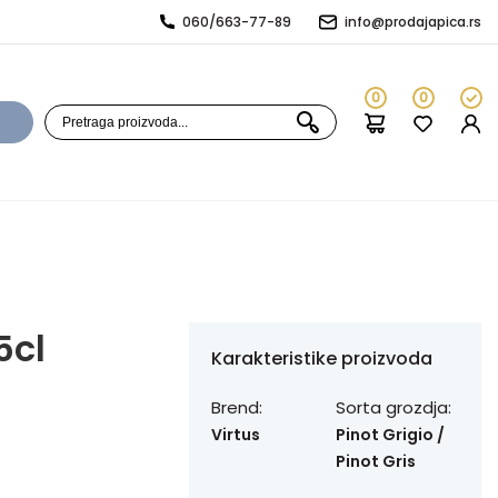
060/663-77-89
info@prodajapica.rs
0
0
5cl
Karakteristike proizvoda
Brend:
Sorta grozdja:
Virtus
Pinot Grigio /
Pinot Gris