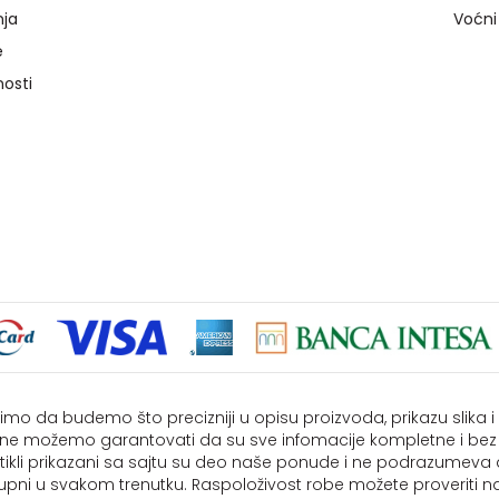
nja
Voćni
e
nosti
imo da budemo što precizniji u opisu proizvoda, prikazu slika 
i ne možemo garantovati da su sve infomacije kompletne i bez
rtikli prikazani sa sajtu su deo naše ponude i ne podrazumeva
upni u svakom trenutku. Raspoloživost robe možete proveriti na