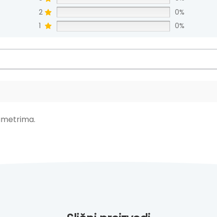
2
0%
1
0%
ametrima.