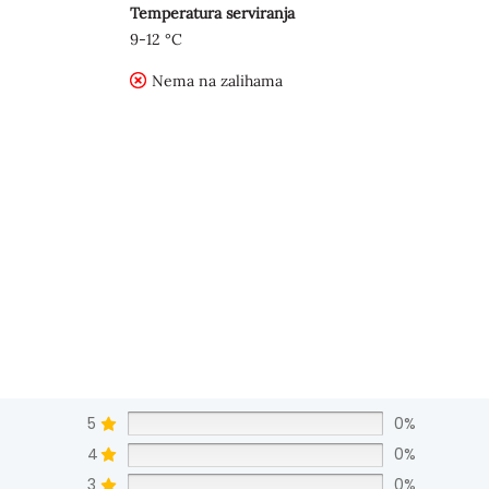
Temperatura serviranja
9-12 °C
Nema na zalihama
5
0%
4
0%
3
0%