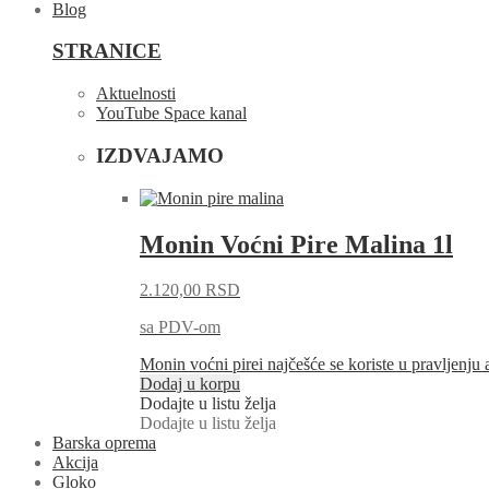
Blog
STRANICE
Aktuelnosti
YouTube Space kanal
IZDVAJAMO
Monin Voćni Pire Malina 1l
2.120,00
RSD
sa PDV-om
Monin voćni pirei najčešće se koriste u pravljenju
Dodaj u korpu
Dodajte u listu želja
Dodajte u listu želja
Barska oprema
Akcija
Gloko