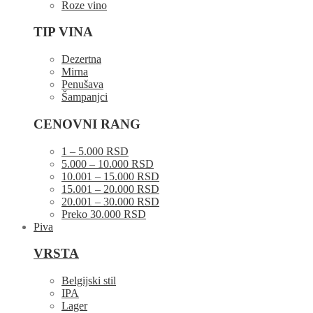
Roze vino
TIP VINA
Dezertna
Mirna
Penušava
Šampanjci
CENOVNI RANG
1 – 5.000 RSD
5.000 – 10.000 RSD
10.001 – 15.000 RSD
15.001 – 20.000 RSD
20.001 – 30.000 RSD
Preko 30.000 RSD
Piva
VRSTA
Belgijski stil
IPA
Lager