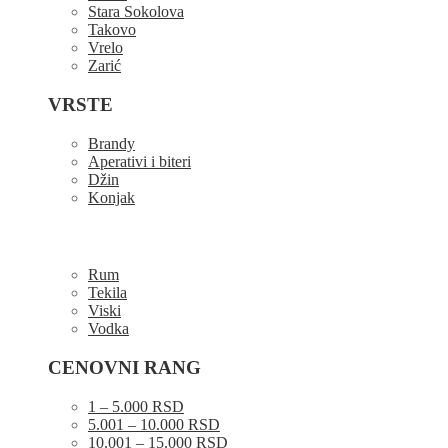
Stara Sokolova
Takovo
Vrelo
Zarić
VRSTE
Brandy
Aperativi i biteri
Džin
Konjak
Rum
Tekila
Viski
Vodka
CENOVNI RANG
1 – 5.000 RSD
5.001 – 10.000 RSD
10.001 – 15.000 RSD