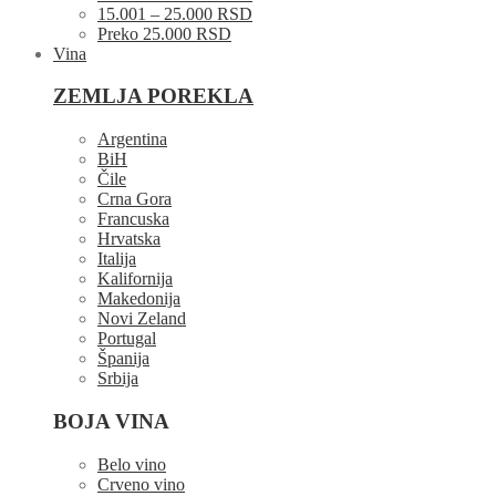
15.001 – 25.000 RSD
Preko 25.000 RSD
Vina
ZEMLJA POREKLA
Argentina
BiH
Čile
Crna Gora
Francuska
Hrvatska
Italija
Kalifornija
Makedonija
Novi Zeland
Portugal
Španija
Srbija
BOJA VINA
Belo vino
Crveno vino