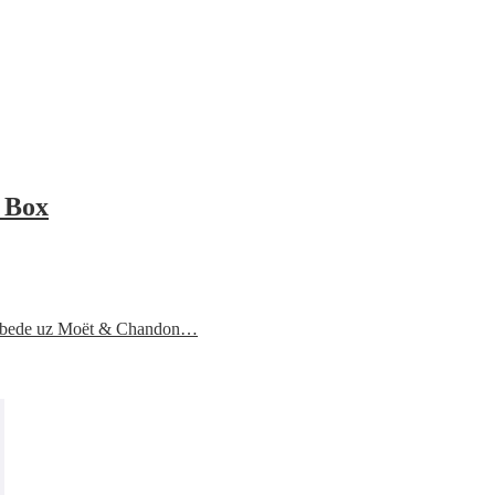
 Box
 pobede uz Moët & Chandon…