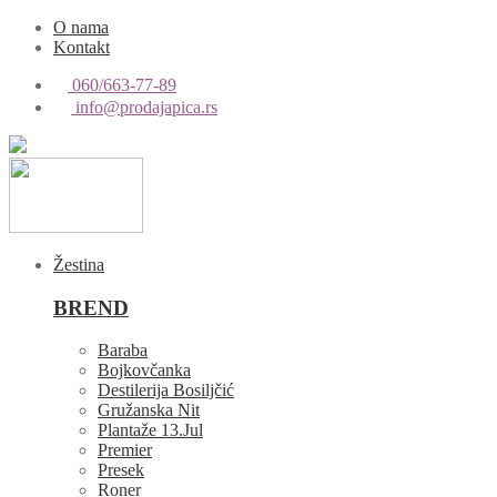
O nama
Kontakt
060/663-77-89
info@prodajapica.rs
Žestina
BREND
Baraba
Bojkovčanka
Destilerija Bosiljčić
Gružanska Nit
Plantaže 13.Jul
Premier
Presek
Roner