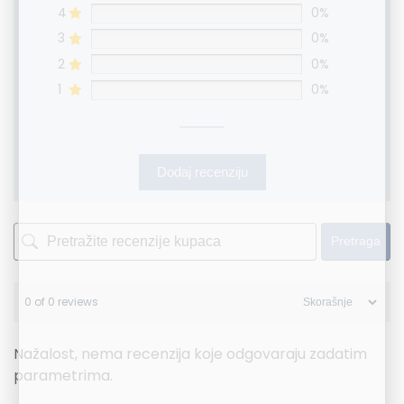
4
0%
3
0%
2
0%
1
0%
Dodaj recenziju
Pretraga
0 of 0 reviews
Nažalost, nema recenzija koje odgovaraju zadatim
parametrima.