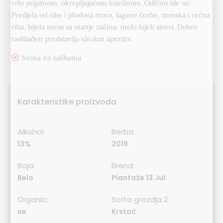
vrlo prijatnom, okrepljujućom kiselinom. Odlčno ide uz:
Predjela od ribe i plodova mora, lagane čorbe, morska i rečna
riba, bijela mesa sa manje začina, meki bijeli sirevi. Dobro
rashlađen predstavlja idealan aperitiv.
Nema na zalihama
Karakteristike proizvoda
Alkohol:
Berba:
13%
2019
Boja:
Brend:
Belo
Plantaže 13.Jul
Organic:
Sorta grozdja 2:
ne
Krstač