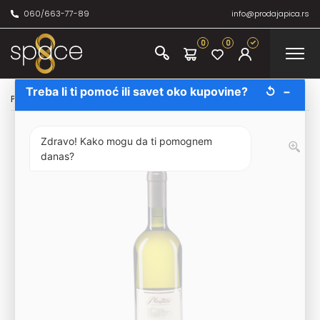
060/663-77-89
info@prodajapica.rs
0
0
Treba li ti pomoć ili savet oko kupovine?
↺
−
Početna
/
Prodaja vina
/
Bela vina
/
Plantaže Krstač 75cl
Zdravo! Kako mogu da ti pomognem
danas?