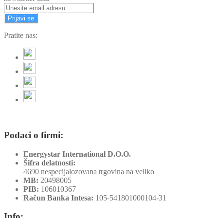
Prijavi se
Pratite nas:
Podaci o firmi:
Energystar International D.O.O.
Šifra delatnosti:
4690 nespecijalozovana trgovina na veliko
MB:
20498005
PIB:
106010367
Račun Banka Intesa:
105-541801000104-31
Info: