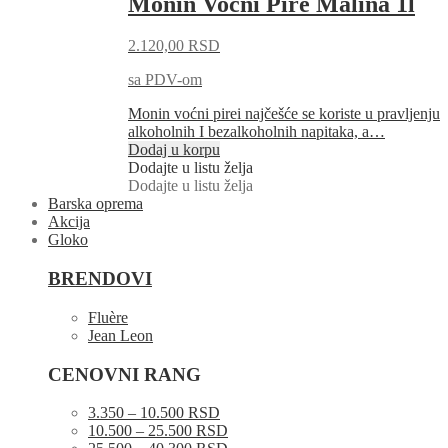
Monin Voćni Pire Malina 1l
2.120,00
RSD
sa PDV-om
Monin voćni pirei najčešće se koriste u pravljenju
alkoholnih I bezalkoholnih napitaka, a…
Dodaj u korpu
Dodajte u listu želja
Dodajte u listu želja
Barska oprema
Akcija
Gloko
BRENDOVI
Fluère
Jean Leon
CENOVNI RANG
3.350 – 10.500 RSD
10.500 – 25.500 RSD