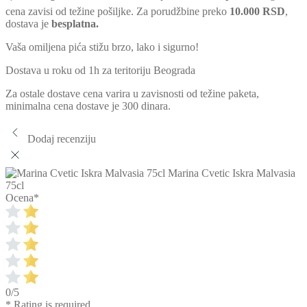
cena zavisi od težine pošiljke. Za porudžbine preko
10.000 RSD
,
dostava je
besplatna.
Vaša omiljena pića stižu brzo, lako i sigurno!
Dostava u roku od 1h za teritoriju Beograda
Za ostale dostave cena varira u zavisnosti od težine paketa,
minimalna cena dostave je 300 dinara.
Dodaj recenziju
Marina Cvetic Iskra Malvasia
75cl
Ocena
*
0/5
* Rating is required