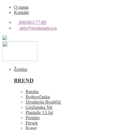
O nama
Kontakt
060/663-77-89
info@prodajapica.rs
Žestina
BREND
Baraba
Bojkovčanka
Destilerija Bosiljčić
Gružanska Nit
Plantaže 13.Jul
Premier
Presek
Roner