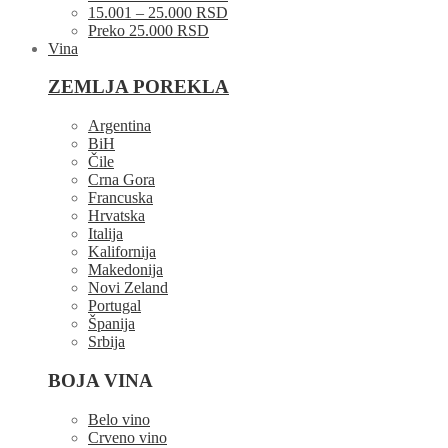
15.001 – 25.000 RSD
Preko 25.000 RSD
Vina
ZEMLJA POREKLA
Argentina
BiH
Čile
Crna Gora
Francuska
Hrvatska
Italija
Kalifornija
Makedonija
Novi Zeland
Portugal
Španija
Srbija
BOJA VINA
Belo vino
Crveno vino