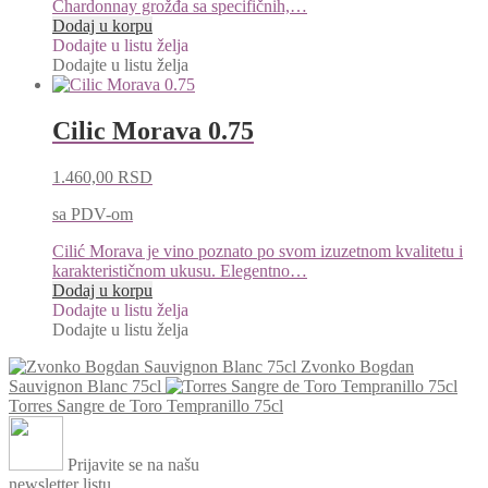
Chardonnay grožđa sa specifičnih,…
Dodaj u korpu
Dodajte u listu želja
Dodajte u listu želja
Cilic Morava 0.75
1.460,00
RSD
sa PDV-om
Cilić Morava je vino poznato po svom izuzetnom kvalitetu i
karakterističnom ukusu. Elegentno…
Dodaj u korpu
Dodajte u listu želja
Dodajte u listu želja
Zvonko Bogdan
Sauvignon Blanc 75cl
Torres Sangre de Toro Tempranillo 75cl
Prijavite se na našu
newsletter listu