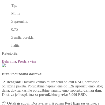
Tip:
Mirna
Zapremina:
0.75
Zemlja porekla:
Italija
Kategorije:
Bela vina
,
Prodaja vina
Brza i pouzdana dostava!
📍
Beograd:
Dostavu vršimo mi uz cenu od
390 RSD
, nezavisno
od težine paketa. Porudžbine napravljene do 12h isporučujemo istog
dana, dok za kasnije porudžbine garantujemo isporuku
dan za dan
.
Dostava je
besplatna za porudžbine preko 5.000 RSD.
📦
Ostali gradovi:
Dostava se vrši putem
Post Express
usluge, a