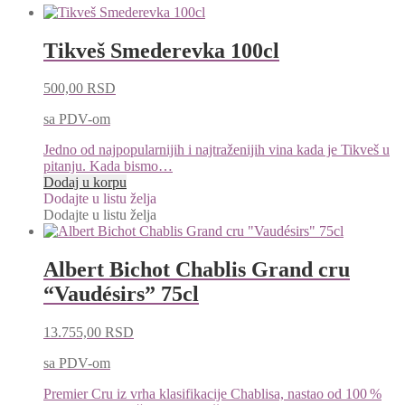
Tikveš Smederevka 100cl
500,00
RSD
sa PDV-om
Jedno od najpopularnijih i najtraženijih vina kada je Tikveš u
pitanju. Kada bismo…
Dodaj u korpu
Dodajte u listu želja
Dodajte u listu želja
Albert Bichot Chablis Grand cru
“Vaudésirs” 75cl
13.755,00
RSD
sa PDV-om
Premier Cru iz vrha klasifikacije Chablisa, nastao od 100 %