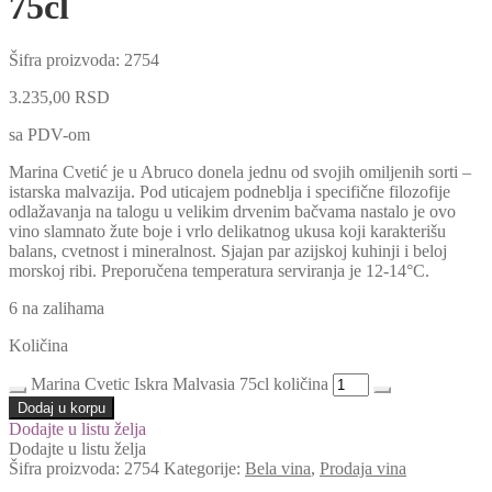
75cl
Šifra proizvoda:
2754
3.235,00
RSD
sa PDV-om
Marina Cvetić je u Abruco donela jednu od svojih omiljenih sorti –
istarska malvazija. Pod uticajem podneblja i specifične filozofije
odlažavanja na talogu u velikim drvenim bačvama nastalo je ovo
vino slamnato žute boje i vrlo delikatnog ukusa koji karakterišu
balans, cvetnost i mineralnost. Sjajan par azijskoj kuhinji i beloj
morskoj ribi. Preporučena temperatura serviranja je 12-14°C.
6 na zalihama
Količina
Marina Cvetic Iskra Malvasia 75cl količina
Dodaj u korpu
Dodajte u listu želja
Dodajte u listu želja
Šifra proizvoda:
2754
Kategorije:
Bela vina
,
Prodaja vina