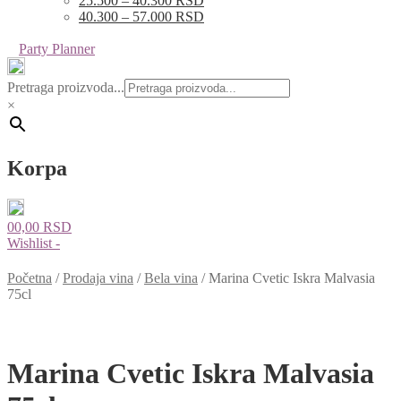
25.500 – 40.300 RSD
40.300 – 57.000 RSD
Party Planner
Pretraga proizvoda...
×
Korpa
0
0,00
RSD
Wishlist -
Početna
/
Prodaja vina
/
Bela vina
/
Marina Cvetic Iskra Malvasia
75cl
Marina Cvetic Iskra Malvasia