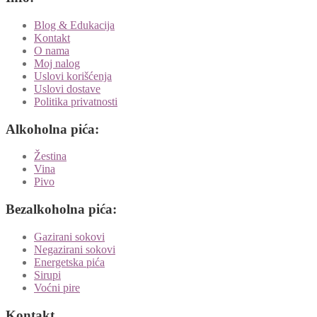
Blog & Edukacija
Kontakt
O nama
Moj nalog
Uslovi korišćenja
Uslovi dostave
Politika privatnosti
Alkoholna pića:
Žestina
Vina
Pivo
Bezalkoholna pića:
Gazirani sokovi
Negazirani sokovi
Energetska pića
Sirupi
Voćni pire
Kontakt