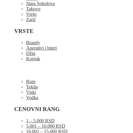
Stara Sokolova
Takovo
Vrelo
Zarić
VRSTE
Brandy
Aperativi i biteri
Džin
Konjak
Rum
Tekila
Viski
Vodka
CENOVNI RANG
1 – 5.000 RSD
5.001 – 10.000 RSD
10.001 – 15.000 RSD