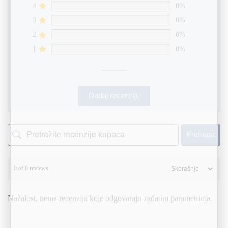
4
0%
3
0%
2
0%
1
0%
Dodaj recenziju
Pretraga
0 of 0 reviews
Nažalost, nema recenzija koje odgovaraju zadatim parametrima.