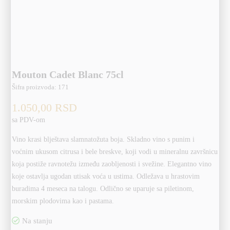
Mouton Cadet Blanc 75cl
Šifra proizvoda:
171
1.050,00
RSD
sa PDV-om
Vino krasi blještava slamnatožuta boja. Skladno vino s punim i
voćnim ukusom citrusa i bele breskve, koji vodi u mineralnu završnicu
koja postiže ravnotežu između zaobljenosti i svežine. Elegantno vino
koje ostavlja ugodan utisak voća u ustima. Odležava u hrastovim
buradima 4 meseca na talogu. Odlično se uparuje sa piletinom,
morskim plodovima kao i pastama.