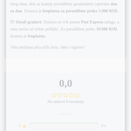
istog dana, dok za kasnije porudžbine garantujemo isporuku
dan
za dan
. Dostava je
besplatna za porudžbine preko 5.000 RSD.
📦
Ostali gradovi:
Dostava se vrši putem
Post Express
usluge, a
cena zavisi od težine pošiljke. Za porudžbine preko
10.000 RSD
,
dostava je
besplatna.
Vaša omiljena pića stižu brzo, lako i sigurno!
0,0
Na osnovu 0 recenzija
5
0%