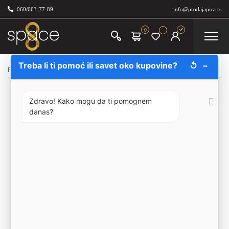
060/663-77-89
info@prodajapica.rs
0
Treba li ti pomoć ili savet oko kupovine?
↺
−
Početna
/
Prodaja vina
/
Bela vina
/
Mouton Cadet Blanc 75cl
Zdravo! Kako mogu da ti pomognem
danas?