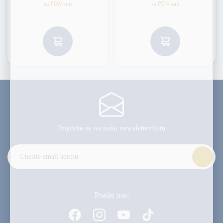
sa PDV-om
sa PDV-om
Prijavite se na našu
newsletter listu
Alternative:
Pratite nas: