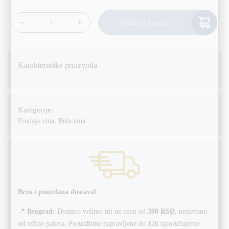
Alternative:
Dodaj u korpu
Mouton Cadet Blanc 75cl količina
Karakteristike proizvoda
Kategorije:
,
Prodaja vina
Bela vina
Brza i pouzdana dostava!
📍
Beograd:
Dostavu vršimo mi uz cenu od
390 RSD
, nezavisno
od težine paketa. Porudžbine napravljene do 12h isporučujemo