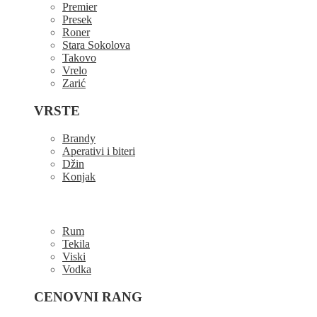
Premier
Presek
Roner
Stara Sokolova
Takovo
Vrelo
Zarić
VRSTE
Brandy
Aperativi i biteri
Džin
Konjak
Rum
Tekila
Viski
Vodka
CENOVNI RANG