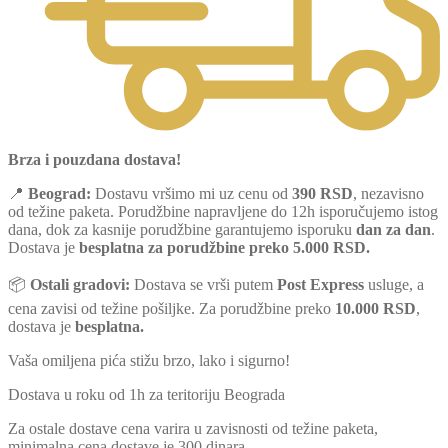
Brza i pouzdana dostava!
📍
Beograd:
Dostavu vršimo mi uz cenu od
390 RSD
, nezavisno
od težine paketa. Porudžbine napravljene do 12h isporučujemo istog
dana, dok za kasnije porudžbine garantujemo isporuku
dan za dan
.
Dostava je
besplatna za porudžbine preko 5.000 RSD.
📦
Ostali gradovi:
Dostava se vrši putem
Post Express
usluge, a
cena zavisi od težine pošiljke. Za porudžbine preko
10.000 RSD
,
dostava je
besplatna.
Vaša omiljena pića stižu brzo, lako i sigurno!
Dostava u roku od 1h za teritoriju Beograda
Za ostale dostave cena varira u zavisnosti od težine paketa,
minimalna cena dostave je 300 dinara.