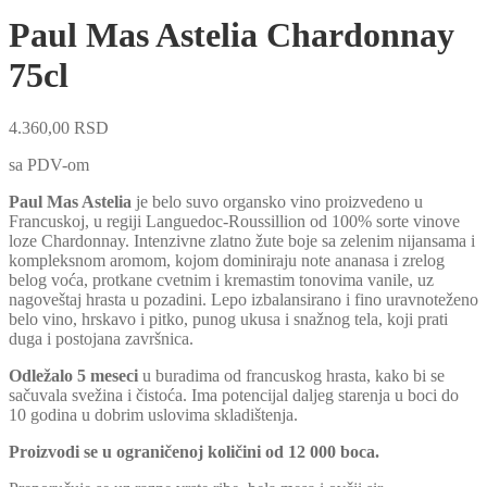
Paul Mas Astelia Chardonnay
75cl
4.360,00
RSD
sa PDV-om
Paul Mas Astelia
je belo suvo organsko vino proizvedeno u
Francuskoj, u regiji Languedoc-Roussillion od 100% sorte vinove
loze Chardonnay. Intenzivne zlatno žute boje sa zelenim nijansama i
kompleksnom aromom, kojom dominiraju note ananasa i zrelog
belog voća, protkane cvetnim i kremastim tonovima vanile, uz
nagoveštaj hrasta u pozadini. Lepo izbalansirano i fino uravnoteženo
belo vino, hrskavo i pitko, punog ukusa i snažnog tela, koji prati
duga i postojana završnica.
Odležalo 5 meseci
u buradima od francuskog hrasta, kako bi se
sačuvala svežina i čistoća. Ima potencijal daljeg starenja u boci do
10 godina u dobrim uslovima skladištenja.
Proizvodi se u ograničenoj količini od 12 000 boca.