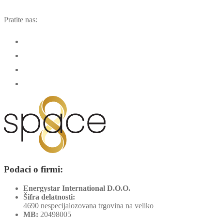
Pratite nas:
Podaci o firmi:
Energystar International D.O.O.
Šifra delatnosti:
4690 nespecijalozovana trgovina na veliko
MB:
20498005