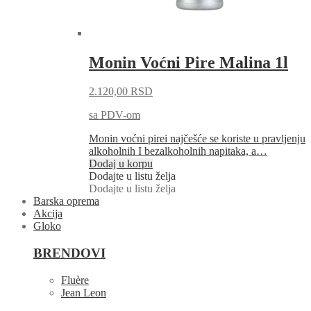
Monin Voćni Pire Malina 1l
2.120,00
RSD
sa PDV-om
Monin voćni pirei najčešće se koriste u pravljenju
alkoholnih I bezalkoholnih napitaka, a…
Dodaj u korpu
Dodajte u listu želja
Dodajte u listu želja
Barska oprema
Akcija
Gloko
BRENDOVI
Fluère
Jean Leon