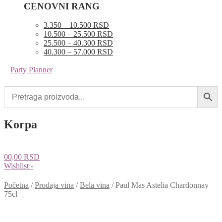
CENOVNI RANG
3.350 – 10.500 RSD
10.500 – 25.500 RSD
25.500 – 40.300 RSD
40.300 – 57.000 RSD
Party Planner
Korpa
0
0,00
RSD
Wishlist -
Početna
/
Prodaja vina
/
Bela vina
/
Paul Mas Astelia Chardonnay
75cl