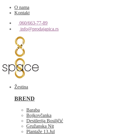
O nama
Kontakt
060/663-77-89
info@prodajapica.rs
Žestina
BREND
Baraba
Bojkovčanka
Destilerija Bosiljčić
Gružanska Nit
Plantaže 13.Jul