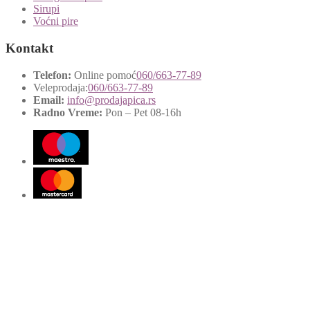
Sirupi
Voćni pire
Kontakt
Telefon:
Online pomoć
060/663-77-89
Veleprodaja:
060/663-77-89
Email:
info@prodajapica.rs
Radno Vreme:
Pon – Pet 08-16h