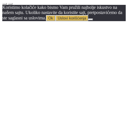
Koristimo kolačiće kako bismo Vam pružili najbolje iskustvo na
našem sajtu. Ukoliko nastavite da koristite sajt, pretpostavićemo da
ste saglasni sa uslovima.
Ok
Uslovi korišćenja