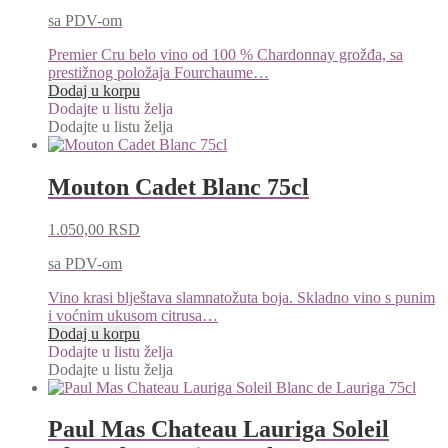
sa PDV-om
Premier Cru belo vino od 100 % Chardonnay grožđa, sa
prestižnog položaja Fourchaume…
Dodaj u korpu
Dodajte u listu želja
Dodajte u listu želja
Mouton Cadet Blanc 75cl
1.050,00
RSD
sa PDV-om
Vino krasi blještava slamnatožuta boja. Skladno vino s punim
i voćnim ukusom citrusa…
Dodaj u korpu
Dodajte u listu želja
Dodajte u listu želja
Paul Mas Chateau Lauriga Soleil