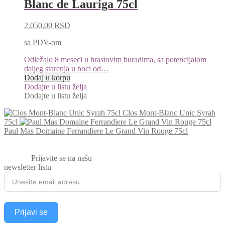
Blanc de Lauriga 75cl
2.050,00
RSD
sa PDV-om
Odležalo 8 meseci u hrastovim buradima, sa potencijalom
daljeg starenja u boci od…
Dodaj u korpu
Dodajte u listu želja
Dodajte u listu želja
Clos Mont-Blanc Unic Syrah
75cl
Paul Mas Domaine Ferrandiere Le Grand Vin Rouge 75cl
Prijavite se na našu
newsletter listu
Prijavi se