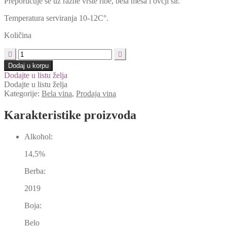
Preporučuje se uz razne vrste ribe, bela mesa i ovčji sir.
Temperatura serviranja 10-12C°.
Količina
Paul
Mas
Dodaj u korpu
Astelia
Dodajte u listu želja
Chardonnay
Dodajte u listu želja
75cl
Kategorije:
Bela vina
,
Prodaja vina
količina
Karakteristike proizvoda
Alkohol:
14,5%
Berba:
2019
Boja:
Belo