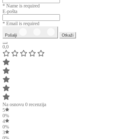
* Name is required
E-pošta
* Email is required
Pošalji
Otkaži
0,0
Na osnovu 0 recenzija
5
0%
4
0%
3
0%