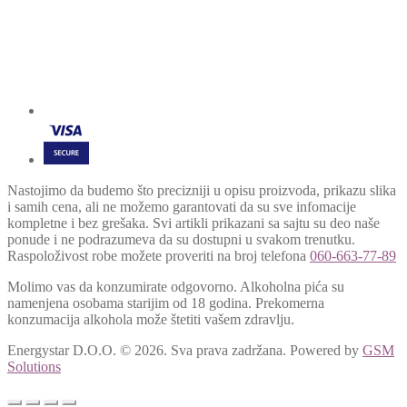
Nastojimo da budemo što precizniji u opisu proizvoda, prikazu slika
i samih cena, ali ne možemo garantovati da su sve infomacije
kompletne i bez grešaka. Svi artikli prikazani sa sajtu su deo naše
ponude i ne podrazumeva da su dostupni u svakom trenutku.
Raspoloživost robe možete proveriti na broj telefona
060-663-77-89
Molimo vas da konzumirate odgovorno. Alkoholna pića su
namenjena osobama starijim od 18 godina. Prekomerna
konzumacija alkohola može štetiti vašem zdravlju.
Energystar D.O.O. © 2026. Sva prava zadržana.
Powered by
GSM
Solutions