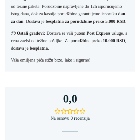
od težine paketa. Porudžbine napravljene do 12h isporučujemo
istog dana, dok za kasnije porudžbine garantujemo isporuku
dan
za dan
. Dostava je
besplatna za porudžbine preko 5.000 RSD.
📦
Ostali gradovi:
Dostava se vrši putem
Post Express
usluge, a
cena zavisi od težine pošiljke. Za porudžbine preko
10.000 RSD
,
dostava je
besplatna.
Vaša omiljena pića stižu brzo, lako i sigurno!
0,0
Na osnovu 0 recenzija