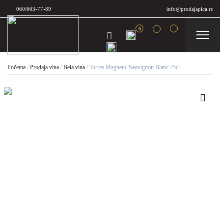
060/663-77-89
info@prodajapica.rs
0
Početna
/
Prodaja vina
/
Bela vina
/
Torres Magnetic Sauvignon Blanc 75cl