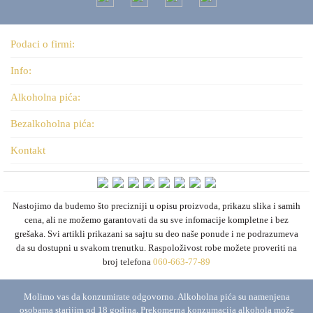
Podaci o firmi:
Info:
Alkoholna pića:
Bezalkoholna pića:
Kontakt
Nastojimo da budemo što precizniji u opisu proizvoda, prikazu slika i samih
cena, ali ne možemo garantovati da su sve infomacije kompletne i bez
grešaka. Svi artikli prikazani sa sajtu su deo naše ponude i ne podrazumeva
da su dostupni u svakom trenutku. Raspoloživost robe možete proveriti na
broj telefona
060-663-77-89
Molimo vas da konzumirate odgovorno. Alkoholna pića su namenjena
osobama starijim od 18 godina. Prekomerna konzumacija alkohola može