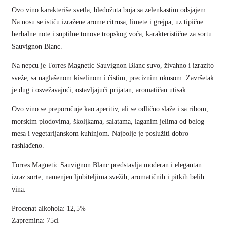
Ovo vino karakteriše svetla, bledožuta boja sa zelenkastim odsjajem.
Na nosu se ističu izražene arome citrusa, limete i grejpa, uz tipične
herbalne note i suptilne tonove tropskog voća, karakteristične za sortu
Sauvignon Blanc.
Na nepcu je Torres Magnetic Sauvignon Blanc suvo, živahno i izrazito
sveže, sa naglašenom kiselinom i čistim, preciznim ukusom. Završetak
je dug i osvežavajući, ostavljajući prijatan, aromatičan utisak.
Ovo vino se preporučuje kao aperitiv, ali se odlično slaže i sa ribom,
morskim plodovima, školjkama, salatama, laganim jelima od belog
mesa i vegetarijanskom kuhinjom. Najbolje je poslužiti dobro
rashlađeno.
Torres Magnetic Sauvignon Blanc predstavlja moderan i elegantan
izraz sorte, namenjen ljubiteljima svežih, aromatičnih i pitkih belih
vina.
Procenat alkohola: 12,5%
Zapremina: 75cl