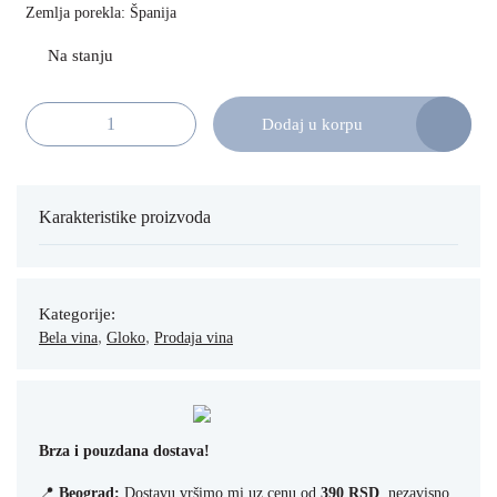
Zemlja porekla: Španija
Dodaj u korpu
Torres Magnetic Sauvignon Blanc 75cl količina
Karakteristike proizvoda
Kategorije:
,
,
Bela vina
Gloko
Prodaja vina
Brza i pouzdana dostava!
📍
Beograd:
Dostavu vršimo mi uz cenu od
390 RSD
, nezavisno