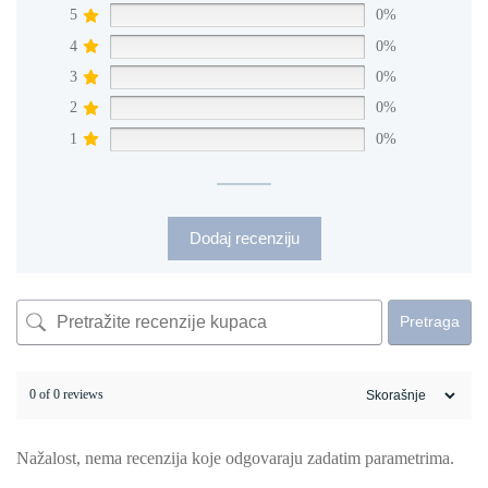
5
0%
4
0%
3
0%
2
0%
1
0%
Dodaj recenziju
Pretraga
0 of 0 reviews
Nažalost, nema recenzija koje odgovaraju zadatim parametrima.