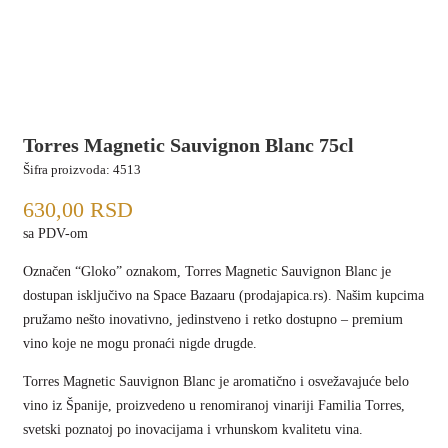
Torres Magnetic Sauvignon Blanc 75cl
Šifra proizvoda:
4513
630,00
RSD
sa PDV-om
Označen “Gloko” oznakom, Torres Magnetic Sauvignon Blanc je
dostupan isključivo na Space Bazaaru (prodajapica.rs). Našim kupcima
pružamo nešto inovativno, jedinstveno i retko dostupno – premium
vino koje ne mogu pronaći nigde drugde.
Torres Magnetic Sauvignon Blanc je aromatično i osvežavajuće belo
vino iz Španije, proizvedeno u renomiranoj vinariji Familia Torres,
svetski poznatoj po inovacijama i vrhunskom kvalitetu vina.