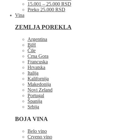
15.001 – 25.000 RSD
Preko 25.000 RSD
Vina
ZEMLJA POREKLA
Argentina
BiH
Čile
Crna Gora
Francuska
Hrvatska
Italija
Kalifornija
Makedonija
Novi Zeland
Portugal
Španija
Srbija
BOJA VINA
Belo vino
Crveno vino