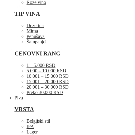
Roze vino
TIP VINA
Dezertna
Mirna
Penušava
Šampanjci
CENOVNI RANG
1 – 5.000 RSD
5.000 – 10.000 RSD
10.001 – 15.000 RSD
15.001 – 20.000 RSD
20.001 – 30.000 RSD
Preko 30.000 RSD
Piva
VRSTA
Belgijski stil
IPA
Lager