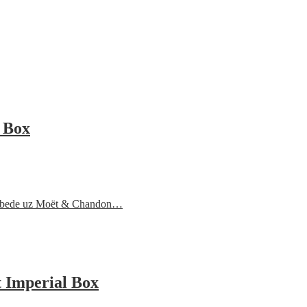
 Box
 pobede uz Moët & Chandon…
 Imperial Box