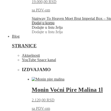
19.000,00
RSD
sa PDV-om
Stairway To Heaven Moet Brut Imperial Box – St
Dodaj u korpu
Dodajte u listu želja
Dodajte u listu želja
Blog
STRANICE
Aktuelnosti
YouTube Space kanal
IZDVAJAMO
Monin Voćni Pire Malina 1l
2.120,00
RSD
sa PDV-om