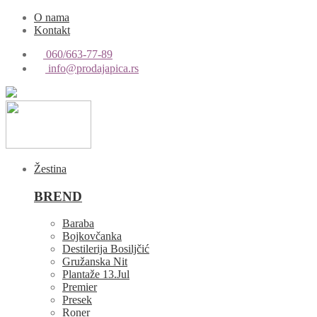
O nama
Kontakt
060/663-77-89
info@prodajapica.rs
Žestina
BREND
Baraba
Bojkovčanka
Destilerija Bosiljčić
Gružanska Nit
Plantaže 13.Jul
Premier
Presek
Roner