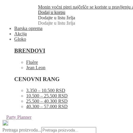
Monin voćni pirei najčešće se koriste u pravljenju
Dodaj u korpu
Dodajte u listu želja
Dodajte u listu želja
Barska oprema
Akcija
Gloko
BRENDOVI
Fluère
Jean Leon
CENOVNI RANG
3.350 – 10.500 RSD
10.500 – 25.500 RSD
25.500 – 40.300 RSD
40.300 – 57.000 RSD
Party Planner
Pretraga proizvoda...