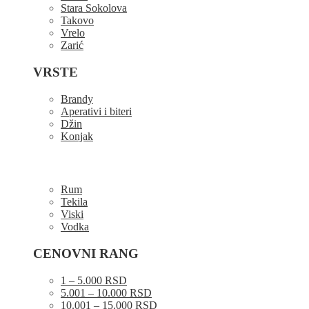
Stara Sokolova
Takovo
Vrelo
Zarić
VRSTE
Brandy
Aperativi i biteri
Džin
Konjak
Rum
Tekila
Viski
Vodka
CENOVNI RANG
1 – 5.000 RSD
5.001 – 10.000 RSD
10.001 – 15.000 RSD