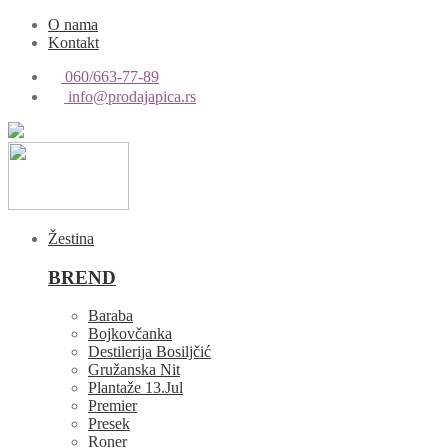
O nama
Kontakt
060/663-77-89
info@prodajapica.rs
Žestina
BREND
Baraba
Bojkovčanka
Destilerija Bosiljčić
Gružanska Nit
Plantaže 13.Jul
Premier
Presek
Roner