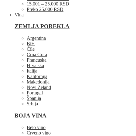
15.001 – 25.000 RSD
Preko 25.000 RSD
Vina
ZEMLJA POREKLA
Argentina
BiH
Čile
Crna Gora
Francuska
Hrvatska
Italija
Kalifornija
Makedonija
Novi Zeland
Portugal
Španija
Srbija
BOJA VINA
Belo vino
Crveno vino