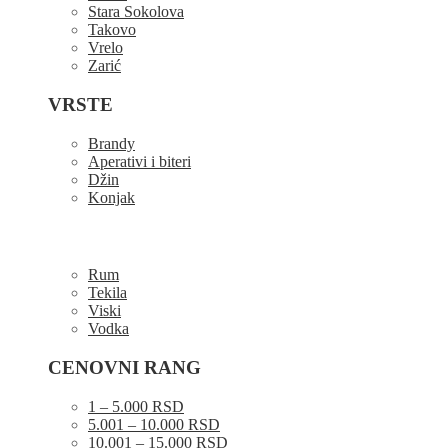
Stara Sokolova
Takovo
Vrelo
Zarić
VRSTE
Brandy
Aperativi i biteri
Džin
Konjak
Rum
Tekila
Viski
Vodka
CENOVNI RANG
1 – 5.000 RSD
5.001 – 10.000 RSD
10.001 – 15.000 RSD