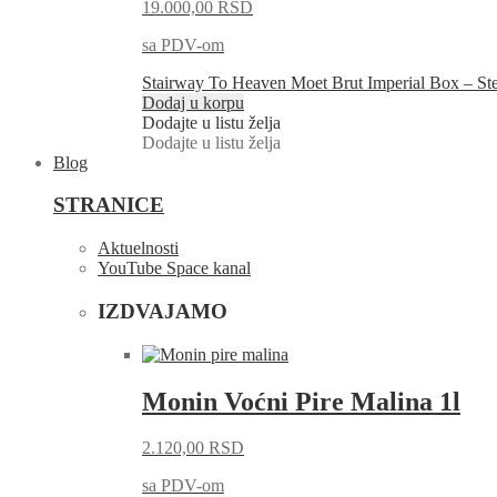
19.000,00
RSD
sa PDV-om
Stairway To Heaven Moet Brut Imperial Box – St
Dodaj u korpu
Dodajte u listu želja
Dodajte u listu želja
Blog
STRANICE
Aktuelnosti
YouTube Space kanal
IZDVAJAMO
Monin Voćni Pire Malina 1l
2.120,00
RSD
sa PDV-om