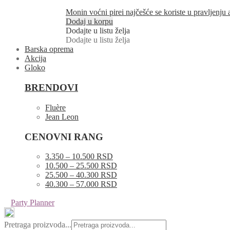
Monin voćni pirei najčešće se koriste u pravljenju
Dodaj u korpu
Dodajte u listu želja
Dodajte u listu želja
Barska oprema
Akcija
Gloko
BRENDOVI
Fluère
Jean Leon
CENOVNI RANG
3.350 – 10.500 RSD
10.500 – 25.500 RSD
25.500 – 40.300 RSD
40.300 – 57.000 RSD
Party Planner
Pretraga proizvoda...