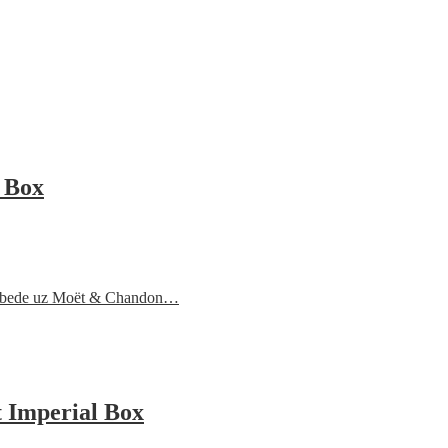
 Box
 pobede uz Moët & Chandon…
 Imperial Box