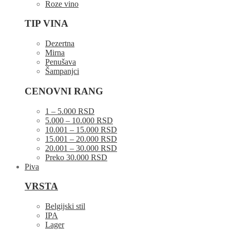
Roze vino
TIP VINA
Dezertna
Mirna
Penušava
Šampanjci
CENOVNI RANG
1 – 5.000 RSD
5.000 – 10.000 RSD
10.001 – 15.000 RSD
15.001 – 20.000 RSD
20.001 – 30.000 RSD
Preko 30.000 RSD
Piva
VRSTA
Belgijski stil
IPA
Lager