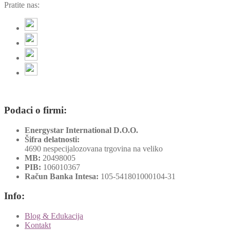
Pratite nas:
Podaci o firmi:
Energystar International D.O.O.
Šifra delatnosti:
4690 nespecijalozovana trgovina na veliko
MB:
20498005
PIB:
106010367
Račun Banka Intesa:
105-541801000104-31
Info:
Blog & Edukacija
Kontakt