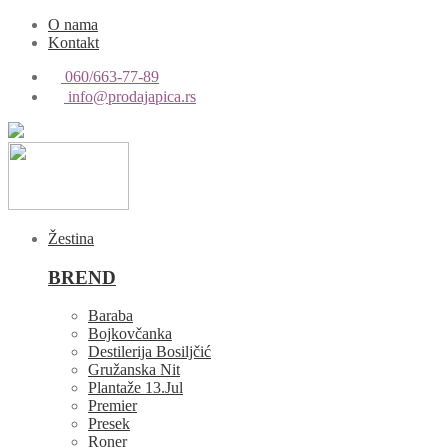
O nama
Kontakt
060/663-77-89
info@prodajapica.rs
Žestina
BREND
Baraba
Bojkovčanka
Destilerija Bosiljčić
Gružanska Nit
Plantaže 13.Jul
Premier
Presek
Roner