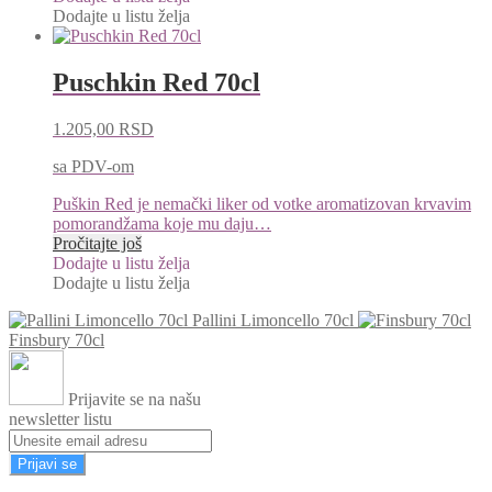
Dodajte u listu želja
Puschkin Red 70cl
1.205,00
RSD
sa PDV-om
Puškin Red je nemački liker od votke aromatizovan krvavim
pomorandžama koje mu daju…
Pročitajte još
Dodajte u listu želja
Dodajte u listu želja
Pallini Limoncello 70cl
Finsbury 70cl
Prijavite se na našu
newsletter listu
Prijavi se