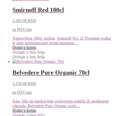
Smirnoff Red 100cl
2.305,00
RSD
sa PDV-om
Napravljena 1864. godine, Smirnoff No. 21 Premium vodka
je sada najprodavaniji brend premium…
Dodaj u korpu
Dodajte u listu želja
Dodajte u listu želja
Belvedere Pure Organic 70cl
5.250,00
RSD
sa PDV-om
Zato, bilo da nazdravljate poslovnom uspehu ili opuštenom
vikendu, Belvedere Pure Organic uvek…
Dodaj u korpu
Dodajte u listu želja