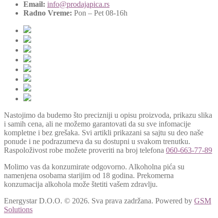
Email:
info@prodajapica.rs
Radno Vreme:
Pon – Pet 08-16h
Nastojimo da budemo što precizniji u opisu proizvoda, prikazu slika
i samih cena, ali ne možemo garantovati da su sve infomacije
kompletne i bez grešaka. Svi artikli prikazani sa sajtu su deo naše
ponude i ne podrazumeva da su dostupni u svakom trenutku.
Raspoloživost robe možete proveriti na broj telefona
060-663-77-89
Molimo vas da konzumirate odgovorno. Alkoholna pića su
namenjena osobama starijim od 18 godina. Prekomerna
konzumacija alkohola može štetiti vašem zdravlju.
Energystar D.O.O. © 2026. Sva prava zadržana.
Powered by
GSM
Solutions