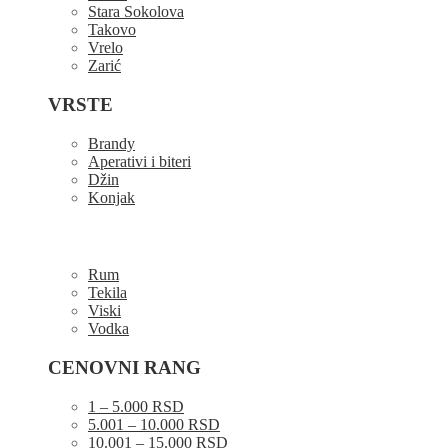
Stara Sokolova
Takovo
Vrelo
Zarić
VRSTE
Brandy
Aperativi i biteri
Džin
Konjak
Rum
Tekila
Viski
Vodka
CENOVNI RANG
1 – 5.000 RSD
5.001 – 10.000 RSD
10.001 – 15.000 RSD