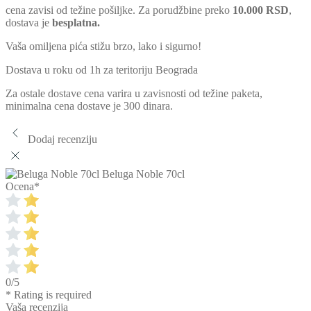
cena zavisi od težine pošiljke. Za porudžbine preko
10.000 RSD
,
dostava je
besplatna.
Vaša omiljena pića stižu brzo, lako i sigurno!
Dostava u roku od 1h za teritoriju Beograda
Za ostale dostave cena varira u zavisnosti od težine paketa,
minimalna cena dostave je 300 dinara.
Dodaj recenziju
Beluga Noble 70cl
Ocena
*
0/5
* Rating is required
Vaša recenzija