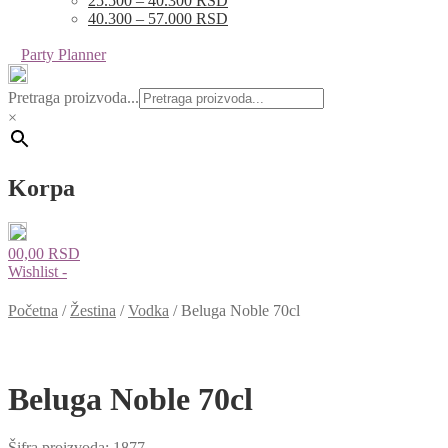
25.500 – 40.300 RSD
40.300 – 57.000 RSD
Party Planner
Pretraga proizvoda...
×
Korpa
0
0,00
RSD
Wishlist -
Početna
/
Žestina
/
Vodka
/
Beluga Noble 70cl
Beluga Noble 70cl
Šifra proizvoda:
1877