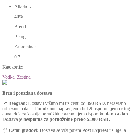
Alkohol:
40%
Brend:
Beluga
Zapremina:
0.7
Kategorije:
Vodka
,
Žestina
Brza i pouzdana dostava!
📍
Beograd:
Dostavu vršimo mi uz cenu od
390 RSD
, nezavisno
od težine paketa. Porudžbine napravljene do 12h isporučujemo istog
dana, dok za kasnije porudžbine garantujemo isporuku
dan za dan
.
Dostava je
besplatna za porudžbine preko 5.000 RSD.
📦
Ostali gradovi:
Dostava se vrši putem
Post Express
usluge, a