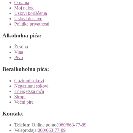
O nama
Moj nalog
Uslovi korišćenja
Uslovi dostave
Politika privatnosti
Alkoholna pića:
Žestina
Vina
Pivo
Bezalkoholna pića:
Gazirani sokovi
Negazirani sokovi
Energetska pića
Sirupi
Voćni pire
Kontakt
Telefon:
Online pomoć
060/663-77-89
Veleprodaja:
060/663-77-89