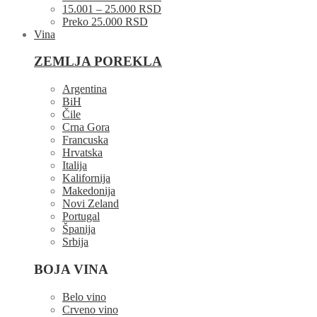
15.001 – 25.000 RSD
Preko 25.000 RSD
Vina
ZEMLJA POREKLA
Argentina
BiH
Čile
Crna Gora
Francuska
Hrvatska
Italija
Kalifornija
Makedonija
Novi Zeland
Portugal
Španija
Srbija
BOJA VINA
Belo vino
Crveno vino