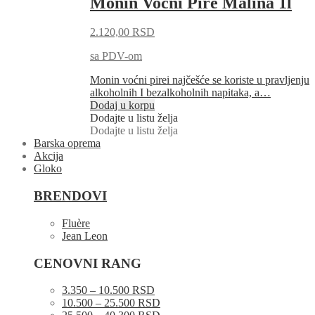
Monin Voćni Pire Malina 1l
2.120,00
RSD
sa PDV-om
Monin voćni pirei najčešće se koriste u pravljenju
alkoholnih I bezalkoholnih napitaka, a…
Dodaj u korpu
Dodajte u listu želja
Dodajte u listu želja
Barska oprema
Akcija
Gloko
BRENDOVI
Fluère
Jean Leon
CENOVNI RANG
3.350 – 10.500 RSD
10.500 – 25.500 RSD