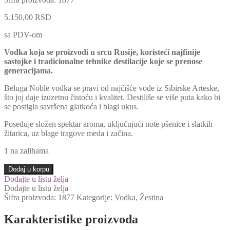
5.150,00
RSD
sa PDV-om
Vodka koja se proizvodi u srcu Rusije, koristeći najfinije
sastojke i tradicionalne tehnike destilacije koje se prenose
generacijama.
Beluga Noble vodka se pravi od najčišće vode iz Sibirske Arteske,
što joj daje izuzetnu čistoću i kvalitet. Destiliše se više puta kako bi
se postigla savršena glatkoća i blagi ukus.
Poseduje složen spektar aroma, uključujući note pšenice i slatkih
žitarica, uz blage tragove meda i začina.
1 na zalihama
Dodaj u korpu
Dodajte u listu želja
Dodajte u listu želja
Šifra proizvoda:
1877
Kategorije:
Vodka
,
Žestina
Karakteristike proizvoda