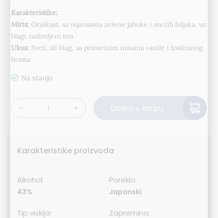
Karakteristike:
Miris:
Oraškast, sa nijansama zelene jabuke i svežih biljaka, uz
blagi zadimljeni ton
Ukus:
Svež, ali blag, sa primetnim notama vanile i tostiranog
hrasta
Alternative:
Dodaj u korpu
Tenjaku Pure Malt Japanese Whisky 70cl količina
Karakteristike proizvoda
Alkohol:
Poreklo:
43%
Japanski
Tip viskija:
Zapremina: