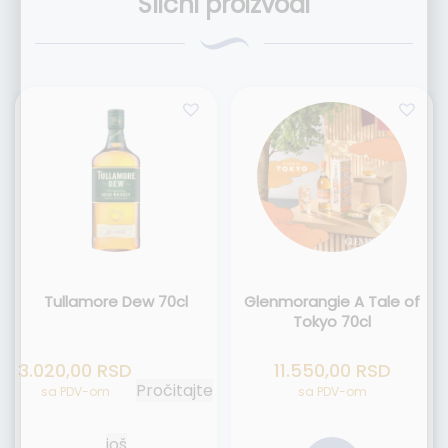
Slični proizvodi
Tullamore Dew 70cl
Glenmorangie A Tale of
Tokyo 70cl
3.020,00
RSD
11.550,00
RSD
Pročitajte
sa PDV-om
sa PDV-om
još