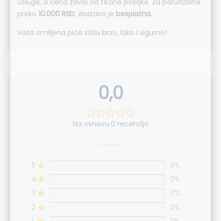
usluge, a cena zavisi od težine pošiljke. Za porudžbine
preko
10.000 RSD
, dostava je
besplatna.
Vaša omiljena pića stižu brzo, lako i sigurno!
0,0
Na osnovu 0 recenzija
5
0%
4
0%
3
0%
2
0%