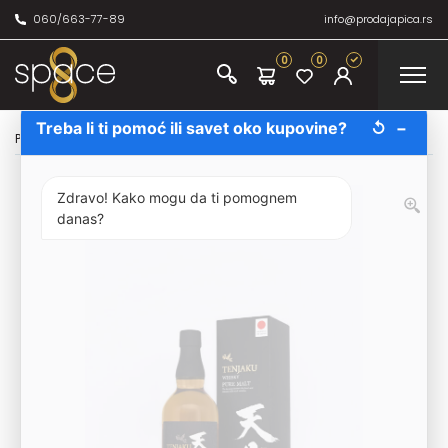
060/663-77-89
info@prodajapica.rs
0
0
Treba li ti pomoć ili savet oko kupovine?
↺
−
Početna
/
Žestina
/
Viski
/
Tenjaku Pure Malt Japanese Whisky 70cl
Zdravo! Kako mogu da ti pomognem
danas?