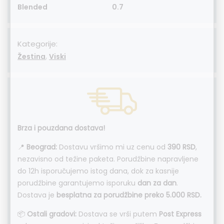
Blended
0.7
Kategorije:
,
Žestina
Viski
Brza i pouzdana dostava!
📍
Beograd:
Dostavu vršimo mi uz cenu od
390 RSD
,
nezavisno od težine paketa. Porudžbine napravljene
do 12h isporučujemo istog dana, dok za kasnije
porudžbine garantujemo isporuku
dan za dan
.
Dostava je
besplatna za porudžbine preko 5.000 RSD.
📦
Ostali gradovi:
Dostava se vrši putem
Post Express