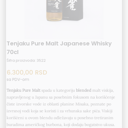
Tenjaku Pure Malt Japanese Whisky
70cl
Šifra proizvoda:
3522
6.300,00
RSD
sa PDV-om
Tenjaku Pure Malt
spada u kategoriju
blended
malt viskija,
napravljenog u Japanu sa posebnim fokusom na korišćenje
čiste izvorske vode iz oblasti planine Misaka, poznate po
izvrsnoj vodi koja se koristi i za vrhunska sake pića. Viskiji
korišćeni u ovom blendu odležavaju u posebno tretiranim
buradima američkog burbona, koji dodaju bogatstvo ukusa.