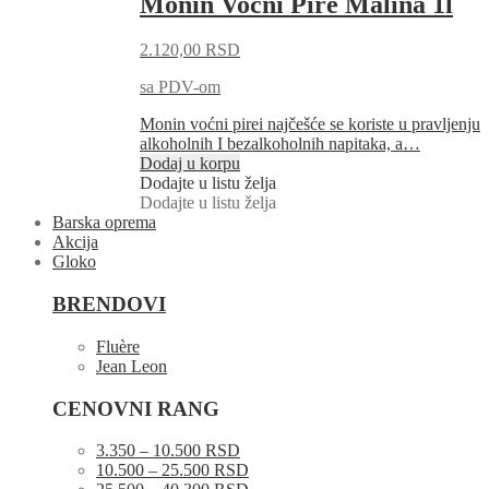
Monin Voćni Pire Malina 1l
2.120,00
RSD
sa PDV-om
Monin voćni pirei najčešće se koriste u pravljenju
alkoholnih I bezalkoholnih napitaka, a…
Dodaj u korpu
Dodajte u listu želja
Dodajte u listu želja
Barska oprema
Akcija
Gloko
BRENDOVI
Fluère
Jean Leon
CENOVNI RANG
3.350 – 10.500 RSD
10.500 – 25.500 RSD