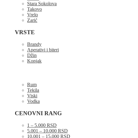
Stara Sokolova
Takovo
Vrelo
Zarić
VRSTE
Brandy
Aperativi i biteri
Džin
Konjak
Rum
Tekila
Viski
Vodka
CENOVNI RANG
1 – 5.000 RSD
5.001 – 10.000 RSD
10.001 – 15.000 RSD