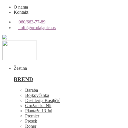
O nama
Kontakt
060/663-77-89
info@prodajapica.rs
Žestina
BREND
Baraba
Bojkovčanka
Destilerija Bosiljčić
Gružanska Nit
Plantaže 13.Jul
Premier
Presek
Roner