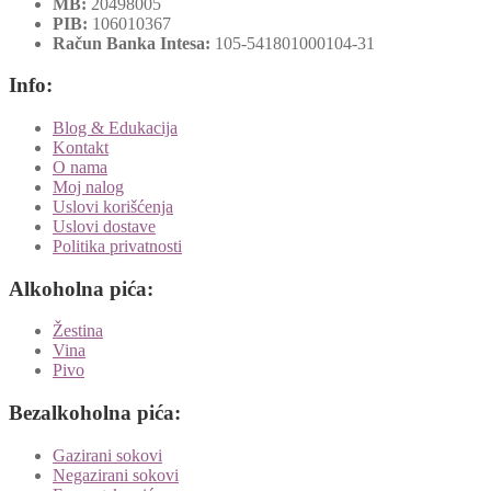
MB:
20498005
PIB:
106010367
Račun Banka Intesa:
105-541801000104-31
Info:
Blog & Edukacija
Kontakt
O nama
Moj nalog
Uslovi korišćenja
Uslovi dostave
Politika privatnosti
Alkoholna pića:
Žestina
Vina
Pivo
Bezalkoholna pića:
Gazirani sokovi
Negazirani sokovi