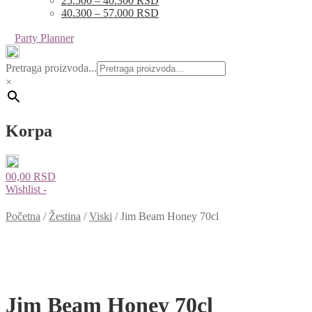
25.500 – 40.300 RSD
40.300 – 57.000 RSD
Party Planner
Pretraga proizvoda...
×
Korpa
0
0,00
RSD
Wishlist -
Početna
/
Žestina
/
Viski
/
Jim Beam Honey 70cl
Jim Beam Honey 70cl