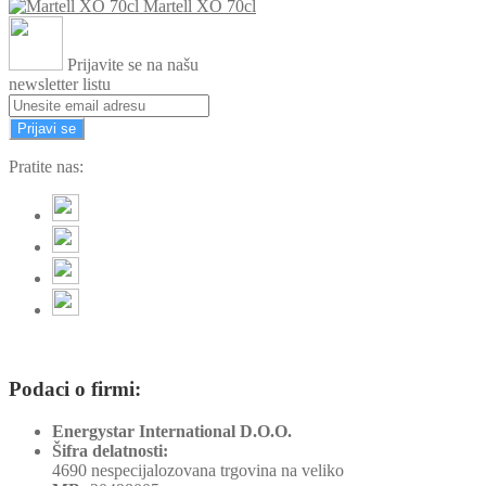
Martell XO 70cl
Prijavite se na našu
newsletter listu
Prijavi se
Pratite nas:
Podaci o firmi:
Energystar International D.O.O.
Šifra delatnosti:
4690 nespecijalozovana trgovina na veliko