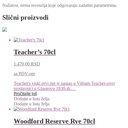
Nažalost, nema recenzija koje odgovaraju zadatim parametrima.
Slični proizvodi
Teacher’s 70cl
1.470,00
RSD
sa PDV-om
Teacher's viski prvi put je nastao u Vilijam Teacher-ovoj
prodavnici u Glasgovu 1830-ih.…
Pročitajte još
Dodajte u listu želja
Dodajte u listu želja
Woodford Reserve Rye 70cl