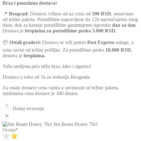
Brza i pouzdana dostava!
📍
Beograd:
Dostavu vršimo mi uz cenu od
390 RSD
, nezavisno
od težine paketa. Porudžbine napravljene do 12h isporučujemo istog
dana, dok za kasnije porudžbine garantujemo isporuku
dan za dan
.
Dostava je
besplatna za porudžbine preko 5.000 RSD.
📦
Ostali gradovi:
Dostava se vrši putem
Post Express
usluge, a
cena zavisi od težine pošiljke. Za porudžbine preko
10.000 RSD
,
dostava je
besplatna.
Vaša omiljena pića stižu brzo, lako i sigurno!
Dostava u roku od 1h za teritoriju Beograda
Za ostale dostave cena varira u zavisnosti od težine paketa,
minimalna cena dostave je 300 dinara.
Dodaj recenziju
Jim Beam Honey 70cl
Ocena
*