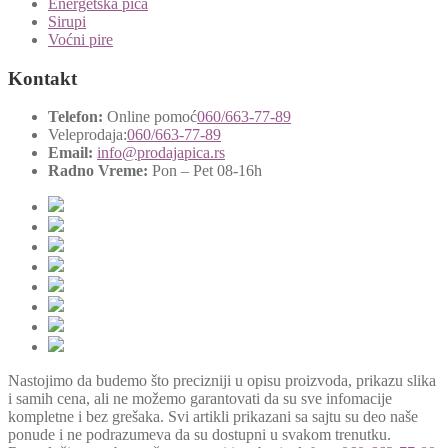
Energetska pića
Sirupi
Voćni pire
Kontakt
Telefon:
Online pomoć
060/663-77-89
Veleprodaja:
060/663-77-89
Email:
info@prodajapica.rs
Radno Vreme:
Pon – Pet 08-16h
Nastojimo da budemo što precizniji u opisu proizvoda, prikazu slika
i samih cena, ali ne možemo garantovati da su sve infomacije
kompletne i bez grešaka. Svi artikli prikazani sa sajtu su deo naše
ponude i ne podrazumeva da su dostupni u svakom trenutku.