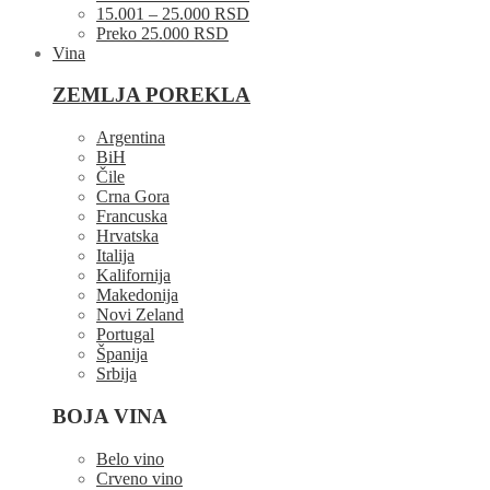
15.001 – 25.000 RSD
Preko 25.000 RSD
Vina
ZEMLJA POREKLA
Argentina
BiH
Čile
Crna Gora
Francuska
Hrvatska
Italija
Kalifornija
Makedonija
Novi Zeland
Portugal
Španija
Srbija
BOJA VINA
Belo vino
Crveno vino