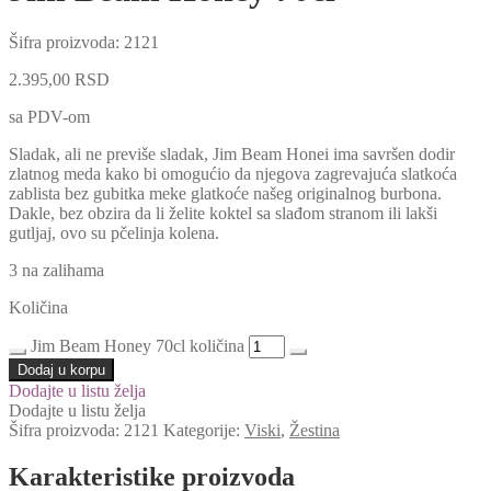
Šifra proizvoda:
2121
2.395,00
RSD
sa PDV-om
Sladak, ali ne previše sladak, Jim Beam Honei ima savršen dodir
zlatnog meda kako bi omogućio da njegova zagrevajuća slatkoća
zablista bez gubitka meke glatkoće našeg originalnog burbona.
Dakle, bez obzira da li želite koktel sa slađom stranom ili lakši
gutljaj, ovo su pčelinja kolena.
3 na zalihama
Količina
Jim Beam Honey 70cl količina
Dodaj u korpu
Dodajte u listu želja
Dodajte u listu želja
Šifra proizvoda:
2121
Kategorije:
Viski
,
Žestina
Karakteristike proizvoda