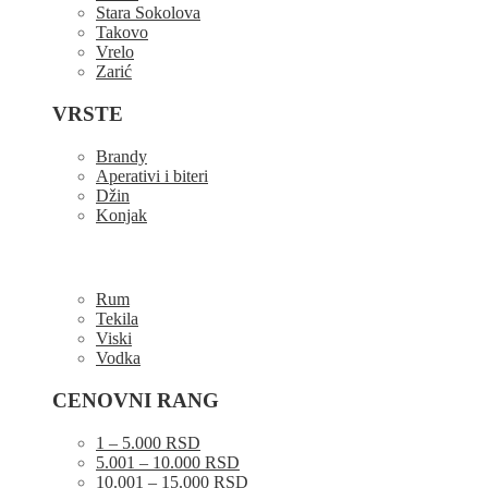
Stara Sokolova
Takovo
Vrelo
Zarić
VRSTE
Brandy
Aperativi i biteri
Džin
Konjak
Rum
Tekila
Viski
Vodka
CENOVNI RANG
1 – 5.000 RSD
5.001 – 10.000 RSD
10.001 – 15.000 RSD