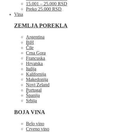
15.001 – 25.000 RSD
Preko 25.000 RSD
Vina
ZEMLJA POREKLA
Argentina
BiH
Čile
Crna Gora
Francuska
Hrvatska
Italija
Kalifornija
Makedonija
Novi Zeland
Portugal
Španija
Srbija
BOJA VINA
Belo vino
Crveno vino