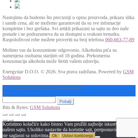
Nastojimo da budemo što precizniji u opisu proizvoda, prikazu slika
i samih cena, ali ne možemo garantovati da su sve infomacije
kompletne i bez grešaka. Svi artikli prikazani sa sajtu su deo naše
ponude i ne podrazumeva da su dostupni u svakom trenutku.
Raspoloživost robe možete proveriti na broj telefona
060-663-77-89
Molimo vas da konzumirate odgovorno. Alkoholna pića su
namenjena osobama starijim od 18 godina. Prekomerna
konzumacija alkohola može štetiti vašem zdravlju.
Energystar D.O.O. © 2026. Sva prava zadržana.
Powered by
GSM
Solutions
Treba li ti pomoć ili savet oko kupovine?
↺
−
Pošalji
Bits & Bytes:
GSM Solutions
Koristimo kolačiće kako bismo Vam pružili najbolje iskustvo na
našem sajtu. Ukoliko nastavite da koristite sajt, pretpostavićemo da
ste saglasni sa uslovima.
Ok
Uslovi korišćenja