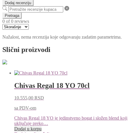
Dodaj recenziju
Pretraga
0 of 0 reviews
Nažalost, nema recenzija koje odgovaraju zadatim parametrima.
Slični proizvodi
Chivas Regal 18 YO 70cl
10.555,00
RSD
sa PDV-om
Chivas Regal 18 YO je jedinstveno bogat i složen blend koji
uključuje preko…
Dodaj u korpu