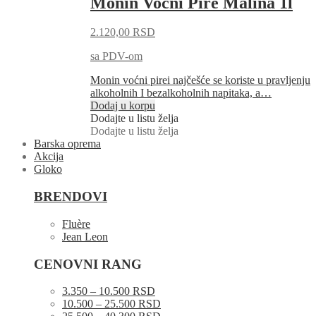
Monin Voćni Pire Malina 1l
2.120,00
RSD
sa PDV-om
Monin voćni pirei najčešće se koriste u pravljenju
alkoholnih I bezalkoholnih napitaka, a…
Dodaj u korpu
Dodajte u listu želja
Dodajte u listu želja
Barska oprema
Akcija
Gloko
BRENDOVI
Fluère
Jean Leon
CENOVNI RANG
3.350 – 10.500 RSD
10.500 – 25.500 RSD