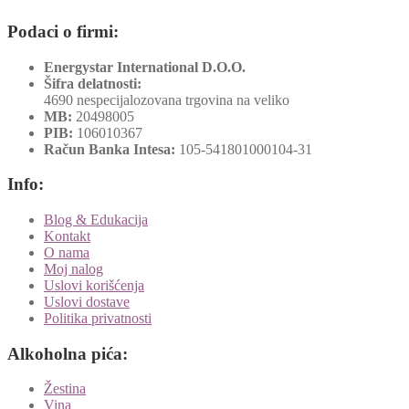
Podaci o firmi:
Energystar International D.O.O.
Šifra delatnosti:
4690 nespecijalozovana trgovina na veliko
MB:
20498005
PIB:
106010367
Račun Banka Intesa:
105-541801000104-31
Info:
Blog & Edukacija
Kontakt
O nama
Moj nalog
Uslovi korišćenja
Uslovi dostave
Politika privatnosti
Alkoholna pića:
Žestina
Vina