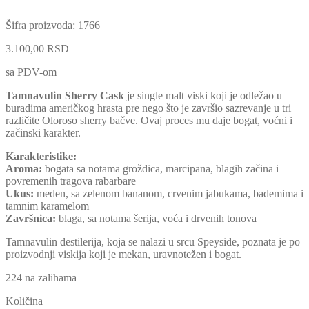
Šifra proizvoda:
1766
3.100,00
RSD
sa PDV-om
Tamnavulin Sherry Cask
je single malt viski koji je odležao u
buradima američkog hrasta pre nego što je završio sazrevanje u tri
različite Oloroso sherry bačve. Ovaj proces mu daje bogat, voćni i
začinski karakter.
Karakteristike:
Aroma:
bogata sa notama grožđica, marcipana, blagih začina i
povremenih tragova rabarbare
Ukus:
meden, sa zelenom bananom, crvenim jabukama, bademima i
tamnim karamelom
Završnica:
blaga, sa notama šerija, voća i drvenih tonova
Tamnavulin destilerija, koja se nalazi u srcu Speyside, poznata je po
proizvodnji viskija koji je mekan, uravnotežen i bogat.
224 na zalihama
Količina