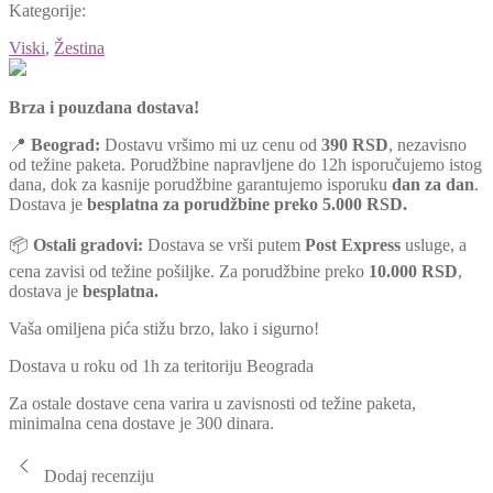
Kategorije:
Viski
,
Žestina
Brza i pouzdana dostava!
📍
Beograd:
Dostavu vršimo mi uz cenu od
390 RSD
, nezavisno
od težine paketa. Porudžbine napravljene do 12h isporučujemo istog
dana, dok za kasnije porudžbine garantujemo isporuku
dan za dan
.
Dostava je
besplatna za porudžbine preko 5.000 RSD.
📦
Ostali gradovi:
Dostava se vrši putem
Post Express
usluge, a
cena zavisi od težine pošiljke. Za porudžbine preko
10.000 RSD
,
dostava je
besplatna.
Vaša omiljena pića stižu brzo, lako i sigurno!
Dostava u roku od 1h za teritoriju Beograda
Za ostale dostave cena varira u zavisnosti od težine paketa,
minimalna cena dostave je 300 dinara.
Dodaj recenziju