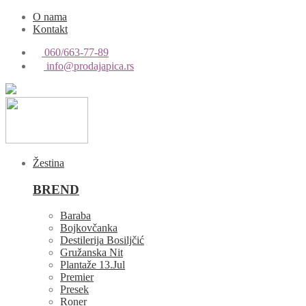
O nama
Kontakt
060/663-77-89
info@prodajapica.rs
Žestina
BREND
Baraba
Bojkovčanka
Destilerija Bosiljčić
Gružanska Nit
Plantaže 13.Jul
Premier
Presek
Roner