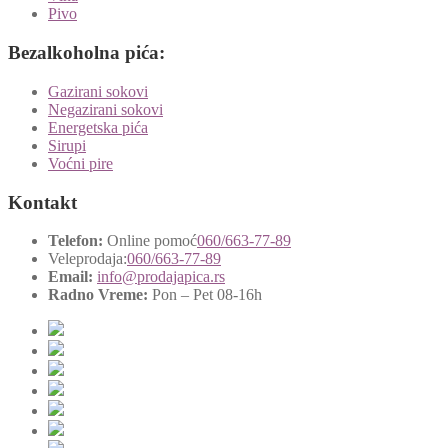
Pivo
Bezalkoholna pića:
Gazirani sokovi
Negazirani sokovi
Energetska pića
Sirupi
Voćni pire
Kontakt
Telefon:
Online pomoć
060/663-77-89
Veleprodaja:
060/663-77-89
Email:
info@prodajapica.rs
Radno Vreme:
Pon – Pet 08-16h