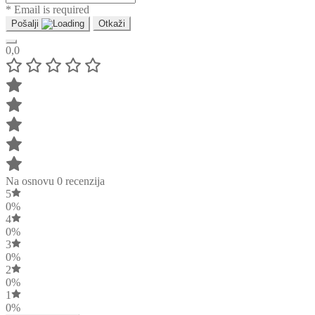
* Email is required
Pošalji
Otkaži
0,0
Na osnovu 0 recenzija
5
0%
4
0%
3
0%
2
0%
1
0%