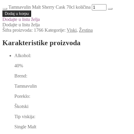
Tamnavulin Malt Sherry Cask 70cl količina
Dodaj u korpu
Dodajte u listu želja
Dodajte u listu želja
Šifra proizvoda:
1766
Kategorije:
Viski
,
Žestina
Karakteristike proizvoda
Alkohol:
40%
Brend:
Tamnavulin
Poreklo:
Škotski
Tip viskija:
Single Malt