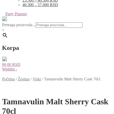
25.500 – 40.300 RSD
40.300 – 57.000 RSD
Party Planner
Pretraga proizvoda...
×
Korpa
0
0,00
RSD
Wishlist -
Početna
/
Žestina
/
Viski
/
Tamnavulin Malt Sherry Cask 70cl
Tamnavulin Malt Sherry Cask
70cl