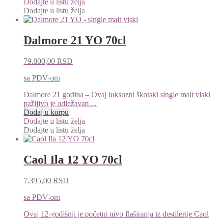
Dodajte u listu želja
Dodajte u listu želja
Dalmore 21 YO 70cl
79.800,00
RSD
sa PDV-om
Dalmore 21 godina – Ovaj luksuzni škotski single malt viski
pažljivo je odležavan…
Dodaj u korpu
Dodajte u listu želja
Dodajte u listu želja
Caol Ila 12 YO 70cl
7.395,00
RSD
sa PDV-om
Ovaj 12-godišnji je početni nivo flaširanja iz destilerije Caol