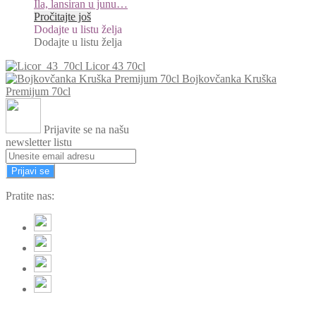
Ila, lansiran u junu…
Pročitajte još
Dodajte u listu želja
Dodajte u listu želja
Licor 43 70cl
Bojkovčanka Kruška
Premijum 70cl
Prijavite se na našu
newsletter listu
Prijavi se
Pratite nas: