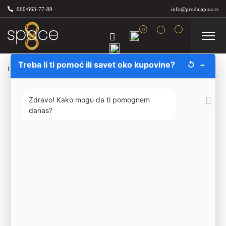
060/663-77-89
info@prodajapica.rs
0
Treba li ti pomoć ili savet oko kupovine?
↺
−
Početna
/
Žestina
/
Viski
/
Jack Daniel’s Honey 70cl
Zdravo! Kako mogu da ti pomognem
danas?