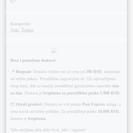
0.7
Kategorije:
,
Viski
Žestina
Brza i pouzdana dostava!
📍
Beograd:
Dostavu vršimo mi uz cenu od
390 RSD
, nezavisno
od težine paketa. Porudžbine napravljene do 12h isporučujemo
istog dana, dok za kasnije porudžbine garantujemo isporuku
dan
za dan
. Dostava je
besplatna za porudžbine preko 5.000 RSD.
📦
Ostali gradovi:
Dostava se vrši putem
Post Express
usluge, a
cena zavisi od težine pošiljke. Za porudžbine preko
10.000 RSD
,
dostava je
besplatna.
Vaša omiljena pića stižu brzo, lako i sigurno!