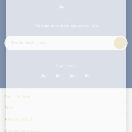
Prijavite se na našu
newsletter listu
Alternative:
Pratite nas:
Podaci o firmi:
Info:
Alkoholna pića:
Bezalkoholna pića: