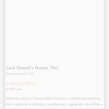
Jack Daniel’s Honey 70cl
Šifra proizvoda:
2103
3.405,00
RSD
sa PDV-om
Mešavina viskija iz Tenesija Džek Danijels-a i jedinstvenog medenog
likera sopstvene proizvodnje, za jedinstveni i nepogrešivi ukus Džek-a.