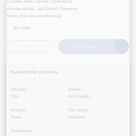
Uz daške meda i završni izgled koji je
prirodno gladak, Jack Daniel’s Tennessee
Honey nudi ukus neočekivanog.
Alternative:
Dodaj u korpu
Jack Daniel's Honey 70cl količina
Karakteristike proizvoda
Alkohol:
Brend:
35%
Jack Daniel's
Poreklo:
Tip viskija:
Tenesi
Tennessee
Zapremina: