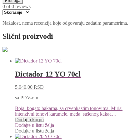
Pretraga
0 of 0 reviews
Nažalost, nema recenzija koje odgovaraju zadatim parametrima.
Slični proizvodi
Dictador 12 YO 70cl
5.040,00
RSD
sa PDV-om
Boja: bogato bakarna, sa crvenkastim tonovima. Miris:
intenzivni tonovi karamele, meda, sušenog kakaa…
Dodaj u korpu
Dodajte u listu želja
Dodajte u listu želja