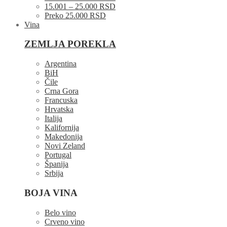
15.001 – 25.000 RSD
Preko 25.000 RSD
Vina
ZEMLJA POREKLA
Argentina
BiH
Čile
Crna Gora
Francuska
Hrvatska
Italija
Kalifornija
Makedonija
Novi Zeland
Portugal
Španija
Srbija
BOJA VINA
Belo vino
Crveno vino