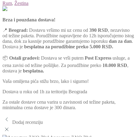
Rum
,
Žestina
Brza i pouzdana dostava!
📍
Beograd:
Dostavu vršimo mi uz cenu od
390 RSD
, nezavisno
od težine paketa. Porudžbine napravljene do 12h isporučujemo istog
dana, dok za kasnije porudžbine garantujemo isporuku
dan za dan
.
Dostava je
besplatna za porudžbine preko 5.000 RSD.
📦
Ostali gradovi:
Dostava se vrši putem
Post Express
usluge, a
cena zavisi od težine pošiljke. Za porudžbine preko
10.000 RSD
,
dostava je
besplatna.
Vaša omiljena pića stižu brzo, lako i sigurno!
Dostava u roku od 1h za teritoriju Beograda
Za ostale dostave cena varira u zavisnosti od težine paketa,
minimalna cena dostave je 300 dinara.
Dodaj recenziju