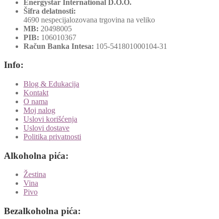
Energystar International D.O.O.
Šifra delatnosti:
4690 nespecijalozovana trgovina na veliko
MB:
20498005
PIB:
106010367
Račun Banka Intesa:
105-541801000104-31
Info:
Blog & Edukacija
Kontakt
O nama
Moj nalog
Uslovi korišćenja
Uslovi dostave
Politika privatnosti
Alkoholna pića:
Žestina
Vina
Pivo
Bezalkoholna pića: