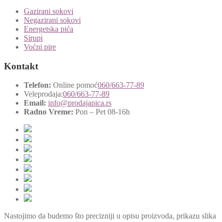
Gazirani sokovi
Negazirani sokovi
Energetska pića
Sirupi
Voćni pire
Kontakt
Telefon:
Online pomoć
060/663-77-89
Veleprodaja:
060/663-77-89
Email:
info@prodajapica.rs
Radno Vreme:
Pon – Pet 08-16h
Nastojimo da budemo što precizniji u opisu proizvoda, prikazu slika