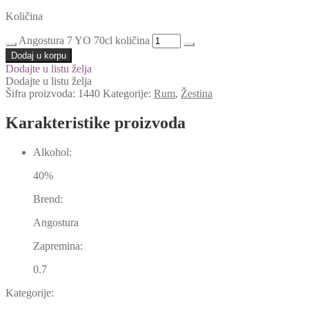
Količina
Angostura 7 YO 70cl količina
Dodaj u korpu
Dodajte u listu želja
Dodajte u listu želja
Šifra proizvoda:
1440
Kategorije:
Rum
,
Žestina
Karakteristike proizvoda
Alkohol:
40%
Brend:
Angostura
Zapremina:
0.7
Kategorije: