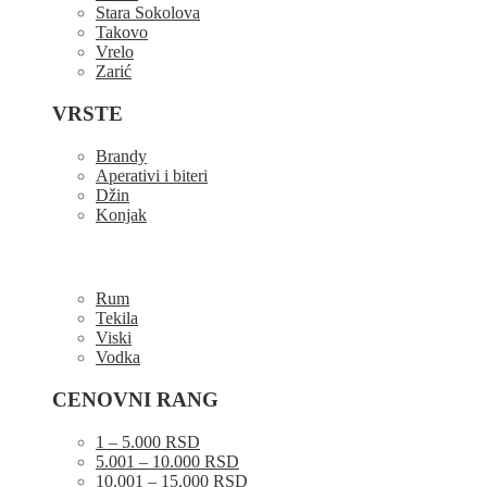
Stara Sokolova
Takovo
Vrelo
Zarić
VRSTE
Brandy
Aperativi i biteri
Džin
Konjak
Rum
Tekila
Viski
Vodka
CENOVNI RANG
1 – 5.000 RSD
5.001 – 10.000 RSD
10.001 – 15.000 RSD