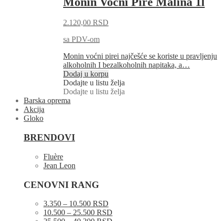
Monin Voćni Pire Malina 1l
2.120,00
RSD
sa PDV-om
Monin voćni pirei najčešće se koriste u pravljenju
alkoholnih I bezalkoholnih napitaka, a…
Dodaj u korpu
Dodajte u listu želja
Dodajte u listu želja
Barska oprema
Akcija
Gloko
BRENDOVI
Fluère
Jean Leon
CENOVNI RANG
3.350 – 10.500 RSD
10.500 – 25.500 RSD