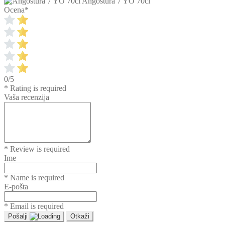
Angostura 7 YO 70cl
Ocena
*
0/5
* Rating is required
Vaša recenzija
* Review is required
Ime
* Name is required
E-pošta
* Email is required
Pošalji
Otkaži