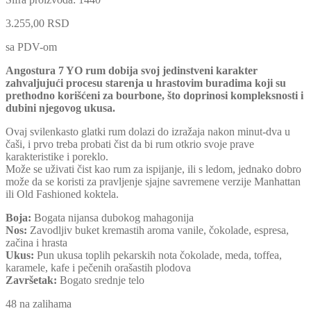
3.255,00
RSD
sa PDV-om
Angostura 7 YO rum dobija svoj jedinstveni karakter
zahvaljujući procesu starenja u hrastovim buradima koji su
prethodno korišćeni za bourbone, što doprinosi kompleksnosti i
dubini njegovog ukusa.
Ovaj svilenkasto glatki rum dolazi do izražaja nakon minut-dva u
čaši, i prvo treba probati čist da bi rum otkrio svoje prave
karakteristike i poreklo.
Može se uživati čist kao rum za ispijanje, ili s ledom, jednako dobro
može da se koristi za pravljenje sjajne savremene verzije Manhattan
ili Old Fashioned koktela.
Boja:
Bogata nijansa dubokog mahagonija
Nos:
Zavodljiv buket kremastih aroma vanile, čokolade, espresa,
začina i hrasta
Ukus:
Pun ukusa toplih pekarskih nota čokolade, meda, toffea,
karamele, kafe i pečenih orašastih plodova
Završetak:
Bogato srednje telo
48 na zalihama