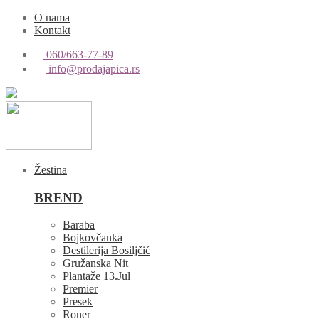
O nama
Kontakt
060/663-77-89
info@prodajapica.rs
Žestina
BREND
Baraba
Bojkovčanka
Destilerija Bosiljčić
Gružanska Nit
Plantaže 13.Jul
Premier
Presek
Roner