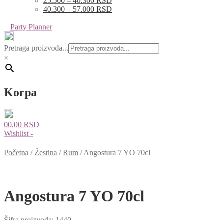
25.500 – 40.300 RSD
40.300 – 57.000 RSD
Party Planner
Pretraga proizvoda...
×
Korpa
0
0,00
RSD
Wishlist -
Početna
/
Žestina
/
Rum
/
Angostura 7 YO 70cl
Angostura 7 YO 70cl
Šifra proizvoda:
1440