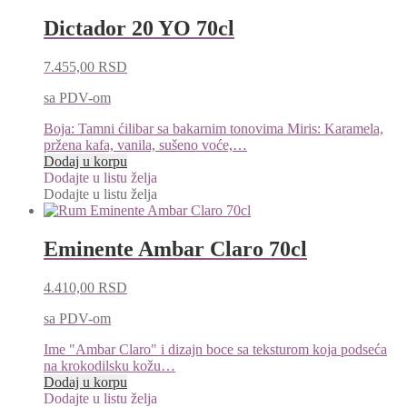
Dictador 20 YO 70cl
7.455,00
RSD
sa PDV-om
Boja: Tamni ćilibar sa bakarnim tonovima Miris: Karamela,
pržena kafa, vanila, sušeno voće,…
Dodaj u korpu
Dodajte u listu želja
Dodajte u listu želja
Eminente Ambar Claro 70cl
4.410,00
RSD
sa PDV-om
Ime "Ambar Claro" i dizajn boce sa teksturom koja podseća
na krokodilsku kožu…
Dodaj u korpu
Dodajte u listu želja