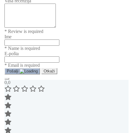
Vaša recenzija
* Review is required
Ime
* Name is required
E-pošta
* Email is required
Pošalji
Otkaži
0,0