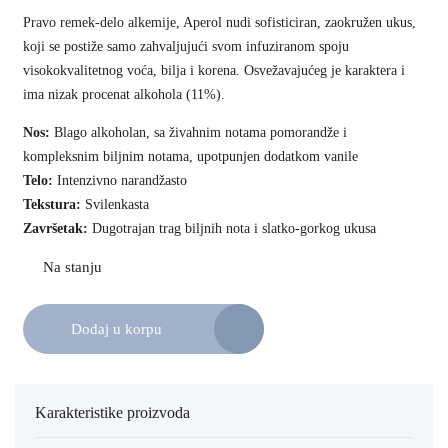
Pravo remek-delo alkemije, Aperol nudi sofisticiran, zaokružen ukus,
koji se postiže samo zahvaljujući svom infuziranom spoju
visokokvalitetnog voća, bilja i korena. Osvežavajućeg je karaktera i
ima nizak procenat alkohola (11%).
Nos:
Blago alkoholan, sa živahnim notama pomorandže i
kompleksnim biljnim notama, upotpunjen dodatkom vanile
Telo:
Intenzivno narandžasto
Tekstura:
Svilenkasta
Završetak:
Dugotrajan trag biljnih nota i slatko-gorkog ukusa
Dodaj u korpu
Karakteristike proizvoda