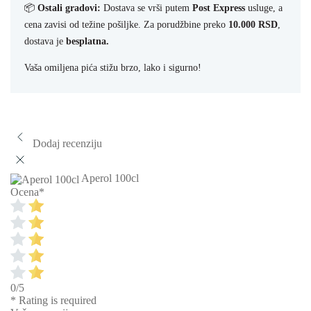
📦
Ostali gradovi:
Dostava se vrši putem
Post Express
usluge, a
cena zavisi od težine pošiljke. Za porudžbine preko
10.000 RSD
,
dostava je
besplatna.
Vaša omiljena pića stižu brzo, lako i sigurno!
Dodaj recenziju
Aperol 100cl
Ocena
*
0/5
* Rating is required