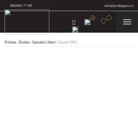
060/663-77-89
info@prodajapica.rs
0
Početna
/
Žestina
/
Aperativi i biteri
/
Aperol 100cl