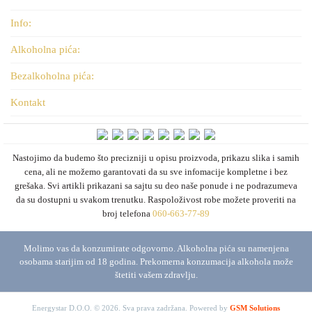
Info:
Alkoholna pića:
Bezalkoholna pića:
Kontakt
Nastojimo da budemo što precizniji u opisu proizvoda, prikazu slika i samih
cena, ali ne možemo garantovati da su sve infomacije kompletne i bez
grešaka. Svi artikli prikazani sa sajtu su deo naše ponude i ne podrazumeva
da su dostupni u svakom trenutku. Raspoloživost robe možete proveriti na
broj telefona
060-663-77-89
Molimo vas da konzumirate odgovorno. Alkoholna pića su namenjena
osobama starijim od 18 godina. Prekomerna konzumacija alkohola može
štetiti vašem zdravlju.
Energystar D.O.O. © 2026. Sva prava zadržana.
Powered by
GSM Solutions