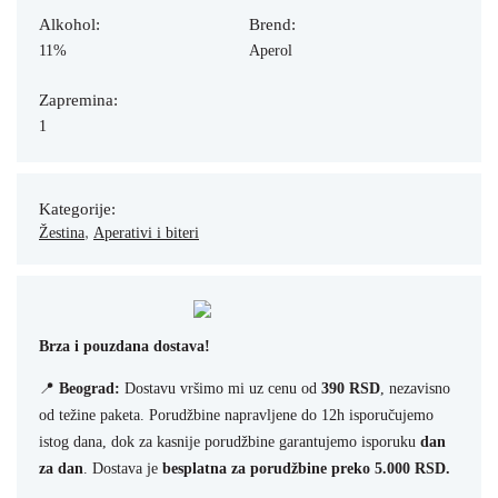
Alkohol:
Brend:
11%
Aperol
Zapremina:
1
Kategorije:
,
Žestina
Aperativi i biteri
Brza i pouzdana dostava!
📍
Beograd:
Dostavu vršimo mi uz cenu od
390 RSD
, nezavisno
od težine paketa. Porudžbine napravljene do 12h isporučujemo
istog dana, dok za kasnije porudžbine garantujemo isporuku
dan
za dan
. Dostava je
besplatna za porudžbine preko 5.000 RSD.