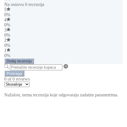
Na osnovu 0 recenzija
5
0%
4
0%
3
0%
2
0%
1
0%
Dodaj recenziju
Pretraga
0 of 0 reviews
Nažalost, nema recenzija koje odgovaraju zadatim parametrima.