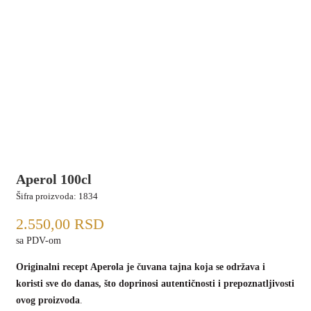
Aperol 100cl
Šifra proizvoda:
1834
2.550,00
RSD
sa PDV-om
Originalni recept Aperola je čuvana tajna koja se održava i
koristi sve do danas, što doprinosi autentičnosti i prepoznatljivosti
ovog proizvoda
.