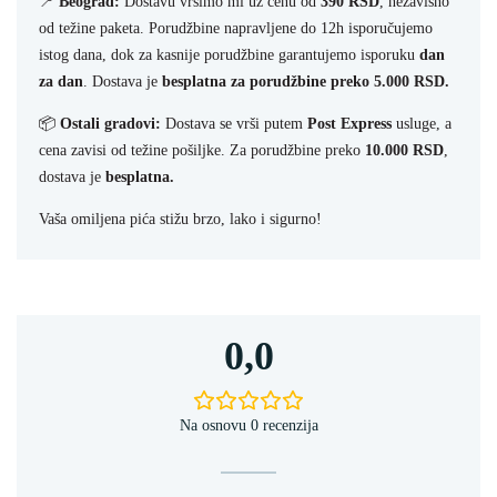
📍
Beograd:
Dostavu vršimo mi uz cenu od
390 RSD
, nezavisno
od težine paketa. Porudžbine napravljene do 12h isporučujemo
istog dana, dok za kasnije porudžbine garantujemo isporuku
dan
za dan
. Dostava je
besplatna za porudžbine preko 5.000 RSD.
📦
Ostali gradovi:
Dostava se vrši putem
Post Express
usluge, a
cena zavisi od težine pošiljke. Za porudžbine preko
10.000 RSD
,
dostava je
besplatna.
Vaša omiljena pića stižu brzo, lako i sigurno!
0,0
Na osnovu 0 recenzija