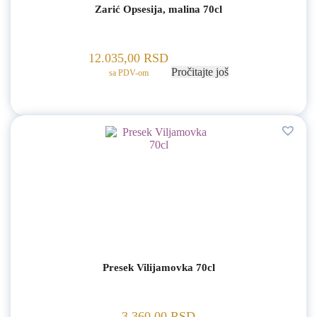
Zarić Opsesija, malina 70cl
12.035,00
RSD
Pročitajte još
sa PDV-om
Presek Vilijamovka 70cl
3.360,00
RSD