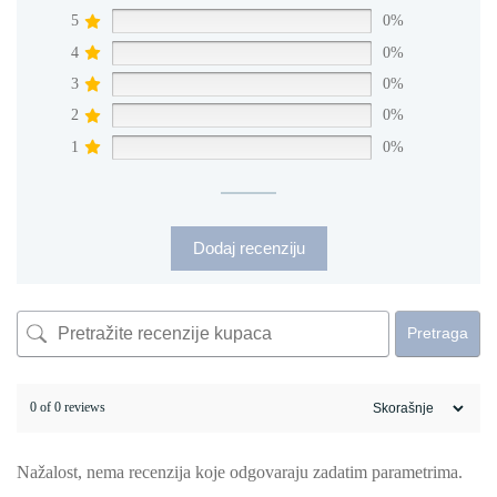
5
0%
4
0%
3
0%
2
0%
1
0%
Dodaj recenziju
Pretraga
0 of 0 reviews
Nažalost, nema recenzija koje odgovaraju zadatim parametrima.