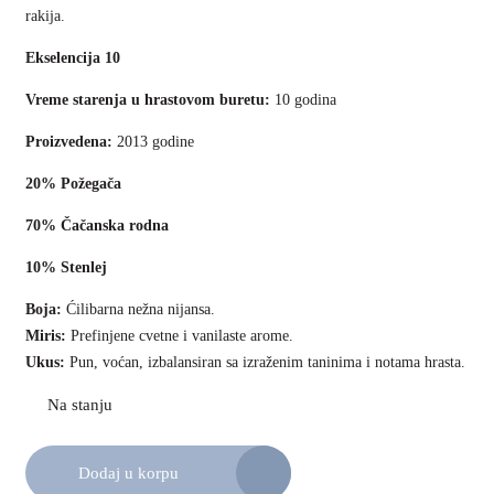
rakija.
Ekselencija 10
Vreme starenja u hrastovom buretu:
10 godina
Proizvedena:
2013 godine
20% Požegača
70% Čačanska rodna
10% Stenlej
Boja:
Ćilibarna nežna nijansa.
Miris:
Prefinjene cvetne i vanilaste arome.
Ukus:
Pun, voćan, izbalansiran sa izraženim taninima i notama hrasta.
Dodaj u korpu