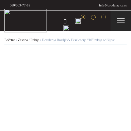
060/663-77-89
info@prodajapica.rs
0
Početna
/
Žestina
/
Rakija
/
Destilerija Bosiljčić- Ekselencija “10” rakija od šljive