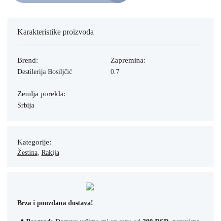
Karakteristike proizvoda
Brend:
Zapremina:
Destilerija Bosiljčić
0.7
Zemlja porekla:
Srbija
Kategorije:
,
Žestina
Rakija
Brza i pouzdana dostava!