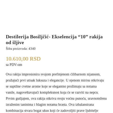
Destilerija Bosiljčić- Ekselencija “10” rakija
od šljive
Šifra proizvoda:
4340
10.610,00
RSD
sa PDV-om
Ova rakija impresionira svojom prefinjenom ćilibarnom nijansom,
pružajući prvi utisak luksuza i elegancije. U njenom mirisu otkrivaju
se suptilne cvetne arome koje se elegantno prožimaju sa notama
vanile, nagoveštavajući kompleksnost koja će se razviti na nepcu.
Prvim gutljajem, ova rakija otkriva svoju voćnu punoću, uravnoteženu
izraženim taninima i blagim notama hrasta. Ova izbalansirana
kombinacija stvara bogat ukus koji će zadovoljiti prave ljubitelje