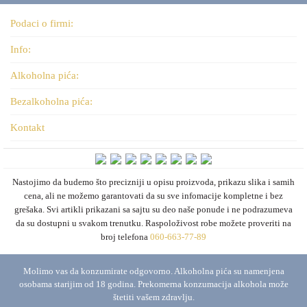
Podaci o firmi:
Info:
Alkoholna pića:
Bezalkoholna pića:
Kontakt
Nastojimo da budemo što precizniji u opisu proizvoda, prikazu slika i samih
cena, ali ne možemo garantovati da su sve infomacije kompletne i bez
grešaka. Svi artikli prikazani sa sajtu su deo naše ponude i ne podrazumeva
da su dostupni u svakom trenutku. Raspoloživost robe možete proveriti na
broj telefona
060-663-77-89
Molimo vas da konzumirate odgovorno. Alkoholna pića su namenjena
osobama starijim od 18 godina. Prekomerna konzumacija alkohola može
štetiti vašem zdravlju.