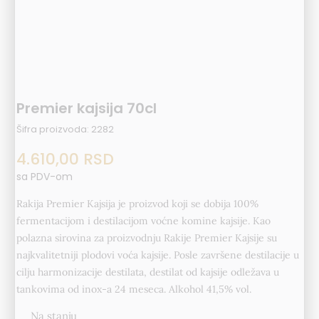
Premier kajsija 70cl
Šifra proizvoda:
2282
4.610,00
RSD
sa PDV-om
Rakija Premier Kajsija je proizvod koji se dobija 100%
fermentacijom i destilacijom voćne komine kajsije. Kao
polazna sirovina za proizvodnju Rakije Premier Kajsije su
najkvalitetniji plodovi voća kajsije. Posle završene destilacije u
cilju harmonizacije destilata, destilat od kajsije odležava u
tankovima od inox-a 24 meseca. Alkohol 41,5% vol.