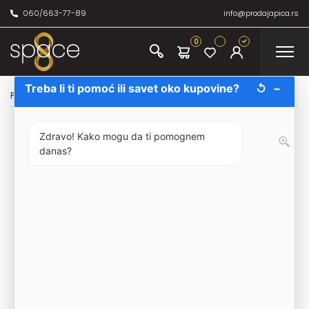
060/663-77-89
info@prodajapica.rs
0
Treba li ti pomoć ili savet oko kupovine?
↺
−
Početna
/
Žestina
/
Rakija
/
Premier kajsija 70cl
Zdravo! Kako mogu da ti pomognem
danas?