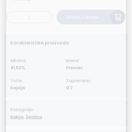
Alternative:
Dodaj u korpu
Premier kajsija 70cl količina
Karakteristike proizvoda
Alkohol:
Brend:
41,50%
Premier
Voće:
Zapremina:
Kajsija
0.7
Kategorije:
,
Rakija
Žestina