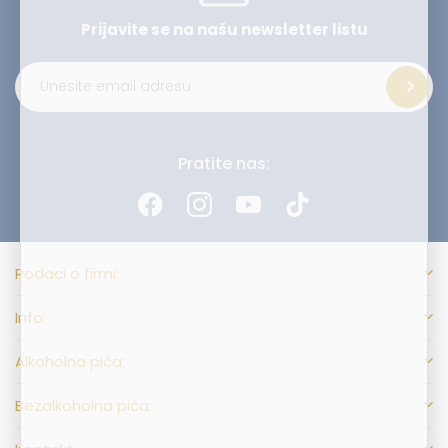
Prijavite se na našu
newsletter listu
Alternative:
Pratite nas:
Podaci o firmi:
Info:
Alkoholna pića:
Bezalkoholna pića: