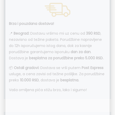
Brza i pouzdana dostava!
📍
Beograd:
Dostavu vršimo mi uz cenu od
390 RSD
,
nezavisno od težine paketa. Porudžbine napravljene
do 12h isporučujemo istog dana, dok za kasnije
porudžbine garantujemo isporuku
dan za dan
.
Dostava je
besplatna za porudžbine preko 5.000 RSD.
📦
Ostali gradovi:
Dostava se vrši putem
Post Express
usluge, a cena zavisi od težine pošiljke. Za porudžbine
preko
10.000 RSD
, dostava je
besplatna.
Vaša omiljena pića stižu brzo, lako i sigurno!