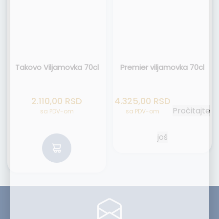
Takovo Viljamovka 70cl
Premier viljamovka 70cl
2.110,00
RSD
4.325,00
RSD
Pročitajte
sa PDV-om
sa PDV-om
još