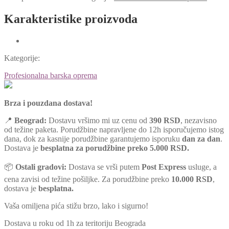
Karakteristike proizvoda
Kategorije:
Profesionalna barska oprema
Brza i pouzdana dostava!
📍
Beograd:
Dostavu vršimo mi uz cenu od
390 RSD
, nezavisno
od težine paketa. Porudžbine napravljene do 12h isporučujemo istog
dana, dok za kasnije porudžbine garantujemo isporuku
dan za dan
.
Dostava je
besplatna za porudžbine preko 5.000 RSD.
📦
Ostali gradovi:
Dostava se vrši putem
Post Express
usluge, a
cena zavisi od težine pošiljke. Za porudžbine preko
10.000 RSD
,
dostava je
besplatna.
Vaša omiljena pića stižu brzo, lako i sigurno!
Dostava u roku od 1h za teritoriju Beograda