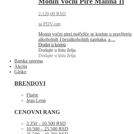
Monin Voćni Pire Malina 1l
2.120,00
RSD
sa PDV-om
Monin voćni pirei najčešće se koriste u pravljenju
alkoholnih I bezalkoholnih napitaka, a…
Dodaj u korpu
Dodajte u listu želja
Dodajte u listu želja
Barska oprema
Akcija
Gloko
BRENDOVI
Fluère
Jean Leon
CENOVNI RANG
3.350 – 10.500 RSD
10.500 – 25.500 RSD