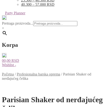
25.500 – 40.300 RSD
40.300 – 57.000 RSD
Party Planner
Pretraga proizvoda...
×
Korpa
0
0,00
RSD
Wishlist -
Početna
/
Profesionalna barska oprema
/
Parisian Shaker od
nerđajućeg čelika
Parisian Shaker od nerđajućeg