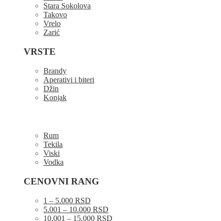
Stara Sokolova
Takovo
Vrelo
Zarić
VRSTE
Brandy
Aperativi i biteri
Džin
Konjak
Rum
Tekila
Viski
Vodka
CENOVNI RANG
1 – 5.000 RSD
5.001 – 10.000 RSD
10.001 – 15.000 RSD