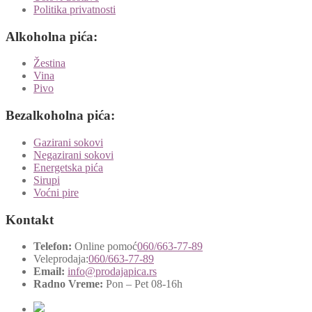
Politika privatnosti
Alkoholna pića:
Žestina
Vina
Pivo
Bezalkoholna pića:
Gazirani sokovi
Negazirani sokovi
Energetska pića
Sirupi
Voćni pire
Kontakt
Telefon:
Online pomoć
060/663-77-89
Veleprodaja:
060/663-77-89
Email:
info@prodajapica.rs
Radno Vreme:
Pon – Pet 08-16h