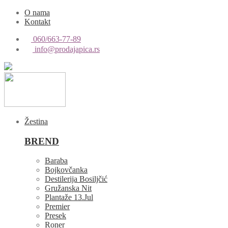
O nama
Kontakt
060/663-77-89
info@prodajapica.rs
Žestina
BREND
Baraba
Bojkovčanka
Destilerija Bosiljčić
Gružanska Nit
Plantaže 13.Jul
Premier
Presek
Roner