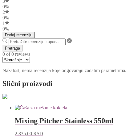
3
0%
2
0%
1
0%
Dodaj recenziju
Pretraga
0 of 0 reviews
Nažalost, nema recenzija koje odgovaraju zadatim parametrima.
Slični proizvodi
Mixing Pitcher Stainless 550ml
2.835,00
RSD