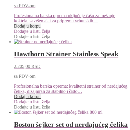
sa PDV-om
Profesionalna barska oprema uključuje čašu za mešanje
koktela, savršen alat za pripremu vrhunskih…
Dodaj u korpu
Dodajte u listu želja
Dodajte u listu želja
Hawthorn Strainer Stainless Speak
2.205,00
RSD
sa PDV-om
Profesionalna barska oprema: kvalitetni strainer od nerđajućeg
čelika, dizajniran za stabilno i čisto…
Dodaj u korpu
Dodajte u listu želja
Dodajte u listu želja
Boston šejker set od nerđajućeg čelika