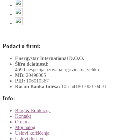
Podaci o firmi:
Energystar International D.O.O.
Šifra delatnosti:
4690 nespecijalozovana trgovina na veliko
MB:
20498005
PIB:
106010367
Račun Banka Intesa:
105-541801000104-31
Info:
Blog & Edukacija
Kontakt
O nama
Moj nalog
Uslovi korišćenja
Uslovi dostave