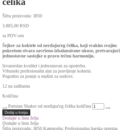
čelika
Šifra proizvoda:
3850
3.885,00
RSD
sa PDV-om
Šejker za koktele od nerđajućeg čelika, koji svakim svojim
pokretom stvara savršeno izbalansirane ukuse, pretvarajući
jednostavne sastojke u pravu tečnu harmoniju.
Izvanredan kvalitet i jednostavan za upotrebu.
Vrhunski profesionalni alat za pravljenje koktela.
Pogodno za pranje u mašini za sudove.
12 na zalihama
Količina
Parisian Shaker od nerđajućeg čelika količina
Dodaj u korpu
Dodajte u listu želja
Dodajte u listu želja
Šifra proizvoda:
3850
Kategorija:
Profesionalna barska oprema