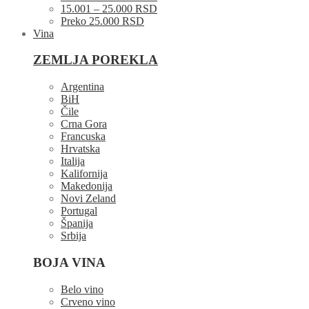
15.001 – 25.000 RSD
Preko 25.000 RSD
Vina
ZEMLJA POREKLA
Argentina
BiH
Čile
Crna Gora
Francuska
Hrvatska
Italija
Kalifornija
Makedonija
Novi Zeland
Portugal
Španija
Srbija
BOJA VINA
Belo vino
Crveno vino