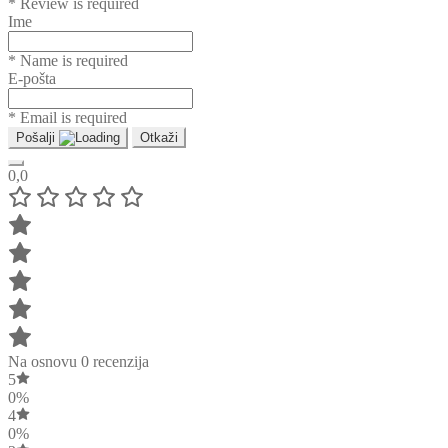
* Review is required
Ime
* Name is required
E-pošta
* Email is required
Pošalji
Otkaži
0,0
Na osnovu 0 recenzija
5
0%
4
0%