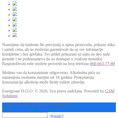
Nastojimo da budemo što precizniji u opisu proizvoda, prikazu slika
i samih cena, ali ne možemo garantovati da su sve infomacije
kompletne i bez grešaka. Svi artikli prikazani sa sajtu su deo naše
ponude i ne podrazumeva da su dostupni u svakom trenutku.
Raspoloživost robe možete proveriti na broj telefona
060-663-77-89
Molimo vas da konzumirate odgovorno. Alkoholna pića su
namenjena osobama starijim od 18 godina. Prekomerna
konzumacija alkohola može štetiti vašem zdravlju.
Energystar D.O.O. © 2026. Sva prava zadržana.
Powered by
GSM
Solutions
Treba li ti pomoć ili savet oko kupovine?
↺
−
Pošalji