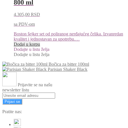
800 ml
4.305,00
RSD
sa PDV-om
Boston šejker set od poliranog nerđajućeg čelika. Izvanredan
kvalitet i jednostavan za upotrebu.…
Dodaj u korpu
Dodajte u listu želja
Dodajte u listu želja
Bočica za bitter 100ml
Parisian Shaker Black
Prijavite se na našu
newsletter listu
Prijavi se
Pratite nas: