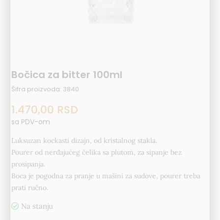
Bočica za bitter 100ml
Šifra proizvoda:
3840
1.470,00
RSD
sa PDV-om
Luksuzan kockasti dizajn, od kristalnog stakla.
Pourer od nerđajućeg čelika sa plutom, za sipanje bez
prosipanja.
Boca je pogodna za pranje u mašini za sudove, pourer treba
prati ručno.