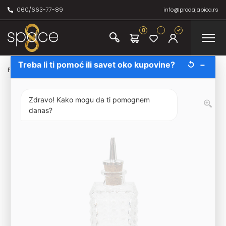
060/663-77-89
info@prodajapica.rs
0
Treba li ti pomoć ili savet oko kupovine?
↺
−
Početna
/
Profesionalna barska oprema
/
Bočica za bitter 100ml
Zdravo! Kako mogu da ti pomognem
danas?