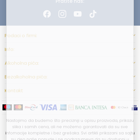
Pratite nas:
Podaci o firmi:
Info:
Alkoholna pića:
Bezalkoholna pića:
Kontakt
Nastojimo da budemo što precizniji u opisu proizvoda, prikazu
slika i samih cena, ali ne možemo garantovati da su sve
infomacije kompletne i bez grešaka. Svi artikli prikazani sa sajtu
su deo naše ponude i ne podrazumeva da su dostupni u