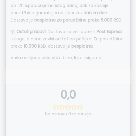
do 12h isporučujemo istog dana, dok za kasnije
porudžbine garantujemo isporuku
dan za dan
.
Dostava je
besplatna za porudžbine preko 5.000 RSD.
📦
Ostali gradovi:
Dostava se vrši putem
Post Express
usluge, a cena zavisi od težine pošiljke. Za porudžbine
preko
10.000 RSD
, dostava je
besplatna.
Vaša omiljena pića stižu brzo, lako i sigurno!
0,0
Na osnovu 0 recenzija