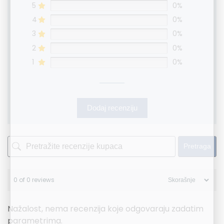
5
0%
4
0%
3
0%
2
0%
1
0%
Dodaj recenziju
Pretraga
0 of 0 reviews
Nažalost, nema recenzija koje odgovaraju zadatim
parametrima.