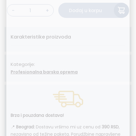
Alternative:
Dodaj u korpu
Bočica za bitter 100ml količina
Karakteristike proizvoda
Kategorije:
Profesionalna barska oprema
Brza i pouzdana dostava!
📍
Beograd:
Dostavu vršimo mi uz cenu od
390 RSD
,
nezavisno od težine paketa. Porudžbine napravljene