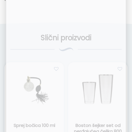
Slični proizvodi
Sprej bočica 100 ml
Boston šejker set od
nerđajućeg čelika 800