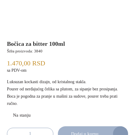
Bočica za bitter 100ml
Šifra proizvoda:
3840
1.470,00
RSD
sa PDV-om
Luksuzan kockasti dizajn, od kristalnog stakla.
Pourer od nerđajućeg čelika sa plutom, za sipanje bez prosipanja.
Boca je pogodna za pranje u mašini za sudove, pourer treba prati
ručno.
Dodaj u korpu