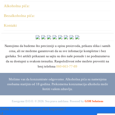
Alkoholna pića:
Bezalkoholna pića:
Kontakt
Nastojimo da budemo što precizniji u opisu proizvoda, prikazu slika i samih
cena, ali ne možemo garantovati da su sve infomacije kompletne i bez
grešaka. Svi artikli prikazani sa sajtu su deo naše ponude i ne podrazumeva
da su dostupni u svakom trenutku. Raspoloživost robe možete proveriti na
broj telefona
060-663-77-89
Molimo vas da konzumirate odgovorno. Alkoholna pića su namenjena
osobama starijim od 18 godina. Prekomerna konzumacija alkohola može
štetiti vašem zdravlju.
Energystar D.O.O. © 2026. Sva prava zadržana.
Powered by
GSM Solutions
Treba li ti pomoć ili savet oko kupovine?
↺
−