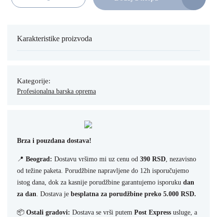
Bočica za bitter 100ml količina
Karakteristike proizvoda
Kategorije:
Profesionalna barska oprema
Brza i pouzdana dostava!
📍
Beograd:
Dostavu vršimo mi uz cenu od
390 RSD
, nezavisno
od težine paketa. Porudžbine napravljene do 12h isporučujemo
istog dana, dok za kasnije porudžbine garantujemo isporuku
dan
za dan
. Dostava je
besplatna za porudžbine preko 5.000 RSD.
📦
Ostali gradovi:
Dostava se vrši putem
Post Express
usluge, a