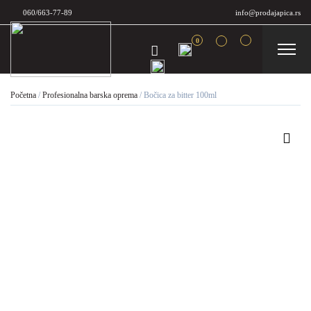
060/663-77-89
info@prodajapica.rs
0
Početna
/
Profesionalna barska oprema
/
Bočica za bitter 100ml