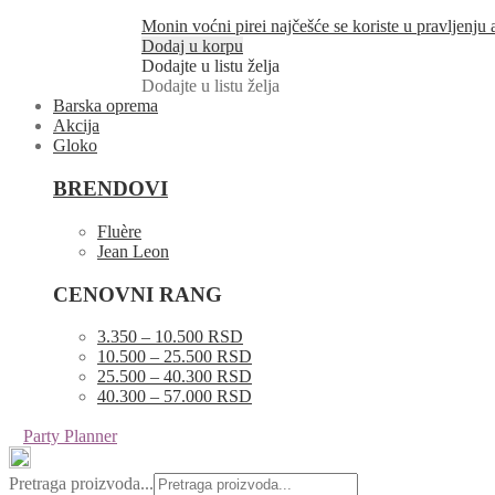
Monin voćni pirei najčešće se koriste u pravljenju
Dodaj u korpu
Dodajte u listu želja
Dodajte u listu želja
Barska oprema
Akcija
Gloko
BRENDOVI
Fluère
Jean Leon
CENOVNI RANG
3.350 – 10.500 RSD
10.500 – 25.500 RSD
25.500 – 40.300 RSD
40.300 – 57.000 RSD
Party Planner
Pretraga proizvoda...