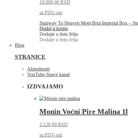
19.000,00
RSD
sa PDV-om
Stairway To Heaven Moet Brut Imperial Box – St
Dodaj u korpu
Dodajte u listu želja
Dodajte u listu želja
Blog
STRANICE
Aktuelnosti
YouTube Space kanal
IZDVAJAMO
Monin Voćni Pire Malina 1l
2.120,00
RSD
sa PDV-om