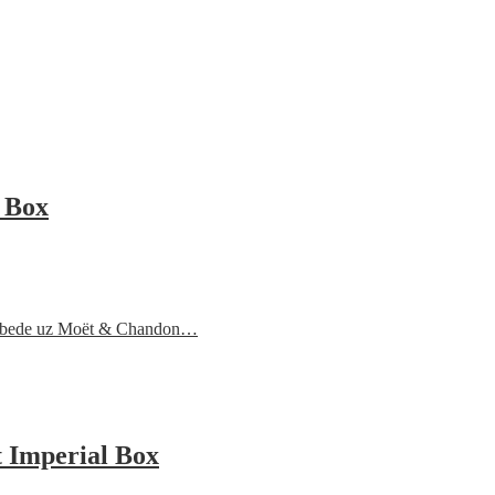
 Box
 pobede uz Moët & Chandon…
 Imperial Box