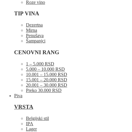
Roze vino
TIP VINA
Dezertna
Mirna
Penušava
Šampanjci
CENOVNI RANG
1 – 5.000 RSD
5.000 – 10.000 RSD
10.001 – 15.000 RSD
15.001 – 20.000 RSD
20.001 – 30.000 RSD
Preko 30.000 RSD
Piva
VRSTA
Belgijski stil
IPA
Lager