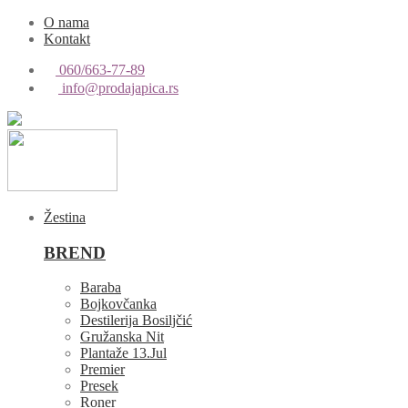
O nama
Kontakt
060/663-77-89
info@prodajapica.rs
Žestina
BREND
Baraba
Bojkovčanka
Destilerija Bosiljčić
Gružanska Nit
Plantaže 13.Jul
Premier
Presek
Roner