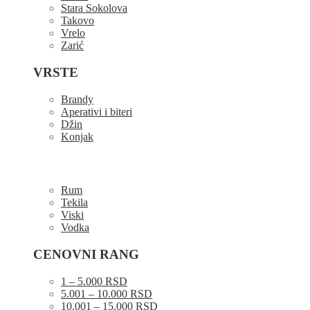
Stara Sokolova
Takovo
Vrelo
Zarić
VRSTE
Brandy
Aperativi i biteri
Džin
Konjak
Rum
Tekila
Viski
Vodka
CENOVNI RANG
1 – 5.000 RSD
5.001 – 10.000 RSD
10.001 – 15.000 RSD