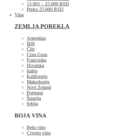
15.001 – 25.000 RSD
Preko 25.000 RSD
Vina
ZEMLJA POREKLA
Argentina
BiH
Čile
Crna Gora
Francuska
Hrvatska
Italija
Kalifornija
Makedonija
Novi Zeland
Portugal
Španija
Srbija
BOJA VINA
Belo vino
Crveno vino