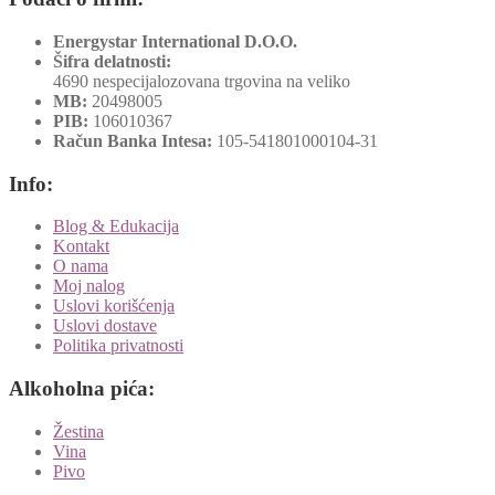
Energystar International D.O.O.
Šifra delatnosti:
4690 nespecijalozovana trgovina na veliko
MB:
20498005
PIB:
106010367
Račun Banka Intesa:
105-541801000104-31
Info:
Blog & Edukacija
Kontakt
O nama
Moj nalog
Uslovi korišćenja
Uslovi dostave
Politika privatnosti
Alkoholna pića:
Žestina
Vina
Pivo