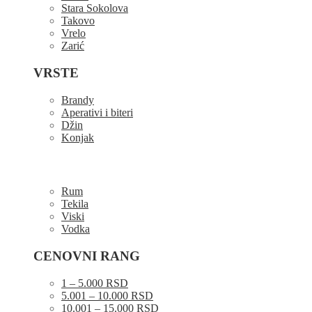
Stara Sokolova
Takovo
Vrelo
Zarić
VRSTE
Brandy
Aperativi i biteri
Džin
Konjak
Rum
Tekila
Viski
Vodka
CENOVNI RANG
1 – 5.000 RSD
5.001 – 10.000 RSD
10.001 – 15.000 RSD