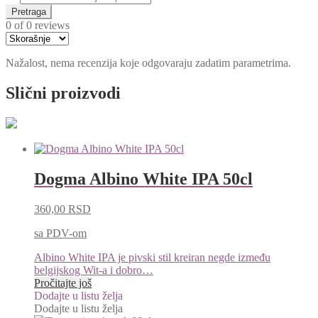
Pretraga
0 of 0 reviews
Nažalost, nema recenzija koje odgovaraju zadatim parametrima.
Slični proizvodi
Dogma Albino White IPA 50cl
360,00
RSD
sa PDV-om
Albino White IPA je pivski stil kreiran negde između
belgijskog Wit-a i dobro…
Pročitajte još
Dodajte u listu želja
Dodajte u listu želja