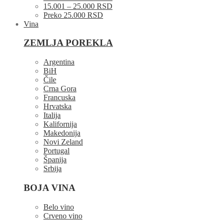
15.001 – 25.000 RSD
Preko 25.000 RSD
Vina
ZEMLJA POREKLA
Argentina
BiH
Čile
Crna Gora
Francuska
Hrvatska
Italija
Kalifornija
Makedonija
Novi Zeland
Portugal
Španija
Srbija
BOJA VINA
Belo vino
Crveno vino