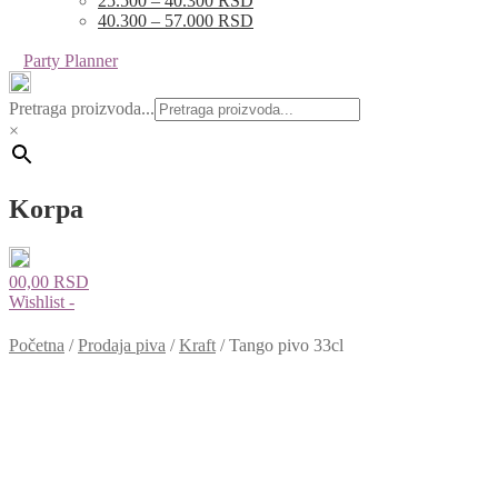
25.500 – 40.300 RSD
40.300 – 57.000 RSD
Party Planner
Pretraga proizvoda...
×
Korpa
0
0,00
RSD
Wishlist -
Početna
/
Prodaja piva
/
Kraft
/
Tango pivo 33cl