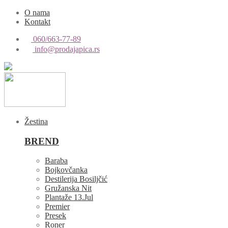
O nama
Kontakt
060/663-77-89
info@prodajapica.rs
Žestina
BREND
Baraba
Bojkovčanka
Destilerija Bosiljčić
Gružanska Nit
Plantaže 13.Jul
Premier
Presek
Roner