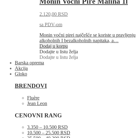
Monin Voćni Pire Malina 1l
2.120,00
RSD
sa PDV-om
Monin voćni pirei najčešće se koriste u pravljenju
alkoholnih I bezalkoholnih napitaka, a…
Dodaj u korpu
Dodajte u listu želja
Dodajte u listu želja
Barska oprema
Akcija
Gloko
BRENDOVI
Fluère
Jean Leon
CENOVNI RANG
3.350 – 10.500 RSD
10.500 – 25.500 RSD