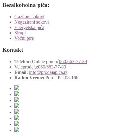
Bezalkoholna pića:
Gazirani sokovi
Negazirani sokovi
Energetska pića
Sirupi
Voćni pire
Kontakt
Telefon:
Online pomoć
060/663-77-89
Veleprodaja:
060/663-77-89
Email:
info@prodajapica.rs
Radno Vreme:
Pon – Pet 08-16h