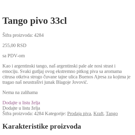
Tango pivo 33cl
Šifra proizvoda:
4284
255,00
RSD
sa PDV-om
Kao i argentinski tango, naš argentinski pale ale nosi strast i
emociju. Svaki gutljaj ovog ekstremno pitkog piva sa aromama
citrusa otkriva strogo čuvane tajne ulica Buenos Ajresa za kojima je
tragao naš neustrašivi junak Blagoje Jovović.
Nema na zalihama
Dodajte u listu želja
Dodajte u listu želja
Šifra proizvoda:
4284
Kategorije:
Prodaja piva
,
Kraft
,
Tango
Karakteristike proizvoda