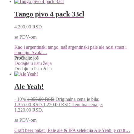
Tango pivo 4 pack 33cl
4.200,00
RSD
sa PDV-om
Kao i argentinski tango, naš argentinski pale ale nosi strast i
emociju. Svaki…
Pročitajte još
Dodajte u listu želja
Dodajte u listu želja
Ale Yeah!
- 10%
1.355,00
RSD
Originalna cena je bila:
1.355,00 RSD.
1.220,00
RSD
Trenutna cena je:
1.220,00 RSD.
sa PDV-om
Craft beer paket | Pale ale & IPA selekcija Ale Yeah je craft…