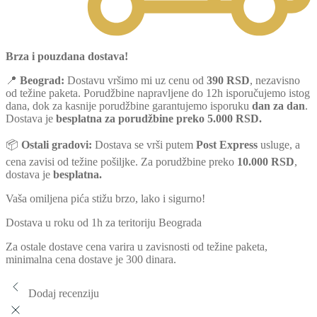
Brza i pouzdana dostava!
📍
Beograd:
Dostavu vršimo mi uz cenu od
390 RSD
, nezavisno
od težine paketa. Porudžbine napravljene do 12h isporučujemo istog
dana, dok za kasnije porudžbine garantujemo isporuku
dan za dan
.
Dostava je
besplatna za porudžbine preko 5.000 RSD.
📦
Ostali gradovi:
Dostava se vrši putem
Post Express
usluge, a
cena zavisi od težine pošiljke. Za porudžbine preko
10.000 RSD
,
dostava je
besplatna.
Vaša omiljena pića stižu brzo, lako i sigurno!
Dostava u roku od 1h za teritoriju Beograda
Za ostale dostave cena varira u zavisnosti od težine paketa,
minimalna cena dostave je 300 dinara.
Dodaj recenziju