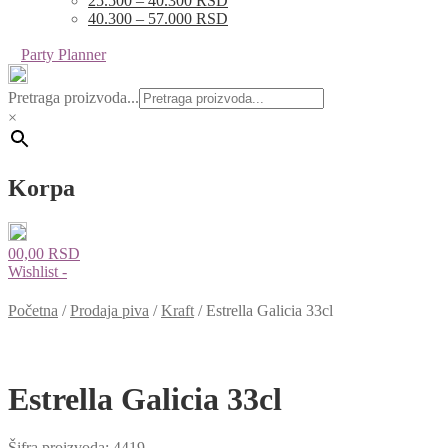
25.500 – 40.300 RSD
40.300 – 57.000 RSD
Party Planner
Pretraga proizvoda...
×
Korpa
0
0,00
RSD
Wishlist -
Početna
/
Prodaja piva
/
Kraft
/
Estrella Galicia 33cl
Estrella Galicia 33cl
Šifra proizvoda:
4419