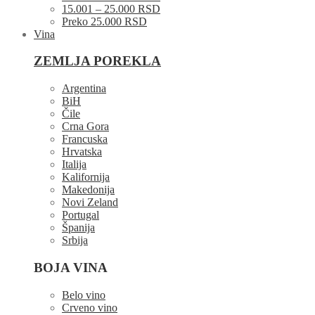
15.001 – 25.000 RSD
Preko 25.000 RSD
Vina
ZEMLJA POREKLA
Argentina
BiH
Čile
Crna Gora
Francuska
Hrvatska
Italija
Kalifornija
Makedonija
Novi Zeland
Portugal
Španija
Srbija
BOJA VINA
Belo vino
Crveno vino