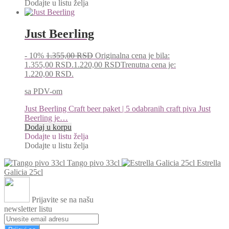
Dodajte u listu želja
Just Beerling
- 10%
1.355,00
RSD
Originalna cena je bila:
1.355,00 RSD.
1.220,00
RSD
Trenutna cena je:
1.220,00 RSD.
sa PDV-om
Just Beerling Craft beer paket | 5 odabranih craft piva Just
Beerling je…
Dodaj u korpu
Dodajte u listu želja
Dodajte u listu želja
Tango pivo 33cl
Estrella
Galicia 25cl
Prijavite se na našu
newsletter listu