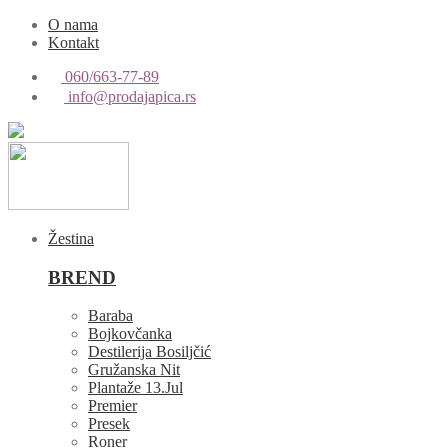
O nama
Kontakt
060/663-77-89
info@prodajapica.rs
Žestina
BREND
Baraba
Bojkovčanka
Destilerija Bosiljčić
Gružanska Nit
Plantaže 13.Jul
Premier
Presek
Roner