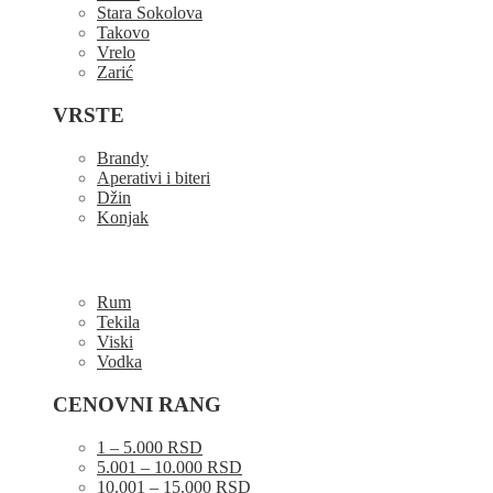
Stara Sokolova
Takovo
Vrelo
Zarić
VRSTE
Brandy
Aperativi i biteri
Džin
Konjak
Rum
Tekila
Viski
Vodka
CENOVNI RANG
1 – 5.000 RSD
5.001 – 10.000 RSD
10.001 – 15.000 RSD