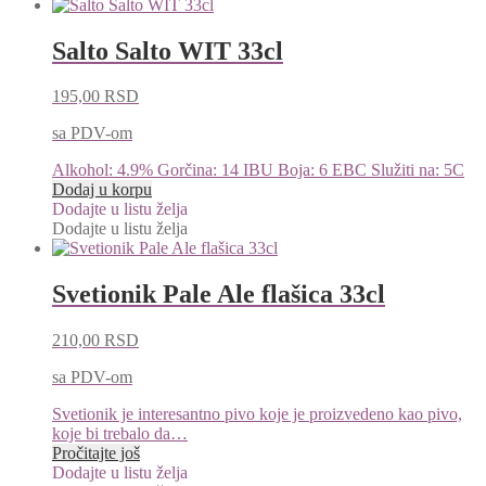
Salto Salto WIT 33cl
195,00
RSD
sa PDV-om
Alkohol: 4.9% Gorčina: 14 IBU Boja: 6 EBC Služiti na: 5C
Dodaj u korpu
Dodajte u listu želja
Dodajte u listu želja
Svetionik Pale Ale flašica 33cl
210,00
RSD
sa PDV-om
Svetionik je interesantno pivo koje je proizvedeno kao pivo,
koje bi trebalo da…
Pročitajte još
Dodajte u listu želja