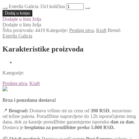
Estrella Galicia 33cl količina
Dodaj u korpu
Dodajte u listu želja
Dodajte u listu želja
Šifra proizvoda:
4419
Kategorije:
Prodaja piva
,
Kraft
Brend:
Estrella Galicia
Karakteristike proizvoda
Kategorije:
Prodaja piva
,
Kraft
Brza i pouzdana dostava!
📍
Beograd:
Dostavu vršimo mi uz cenu od
390 RSD
, nezavisno
od težine paketa. Porudžbine napravljene do 12h isporučujemo istog
dana, dok za kasnije porudžbine garantujemo isporuku
dan za dan
.
Dostava je
besplatna za porudžbine preko 5.000 RSD.
📦
Ostali gradovi:
Dostava se vrši putem
Post Express
usluge, a