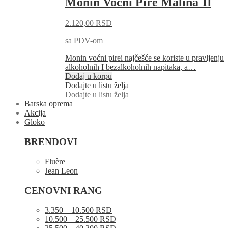
Monin Voćni Pire Malina 1l
2.120,00
RSD
sa PDV-om
Monin voćni pirei najčešće se koriste u pravljenju
alkoholnih I bezalkoholnih napitaka, a…
Dodaj u korpu
Dodajte u listu želja
Dodajte u listu želja
Barska oprema
Akcija
Gloko
BRENDOVI
Fluère
Jean Leon
CENOVNI RANG
3.350 – 10.500 RSD
10.500 – 25.500 RSD