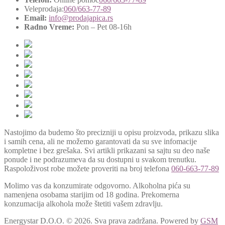
Veleprodaja:
060/663-77-89
Email:
info@prodajapica.rs
Radno Vreme:
Pon – Pet 08-16h
Nastojimo da budemo što precizniji u opisu proizvoda, prikazu slika
i samih cena, ali ne možemo garantovati da su sve infomacije
kompletne i bez grešaka. Svi artikli prikazani sa sajtu su deo naše
ponude i ne podrazumeva da su dostupni u svakom trenutku.
Raspoloživost robe možete proveriti na broj telefona
060-663-77-89
Molimo vas da konzumirate odgovorno. Alkoholna pića su
namenjena osobama starijim od 18 godina. Prekomerna
konzumacija alkohola može štetiti vašem zdravlju.
Energystar D.O.O. © 2026. Sva prava zadržana.
Powered by
GSM