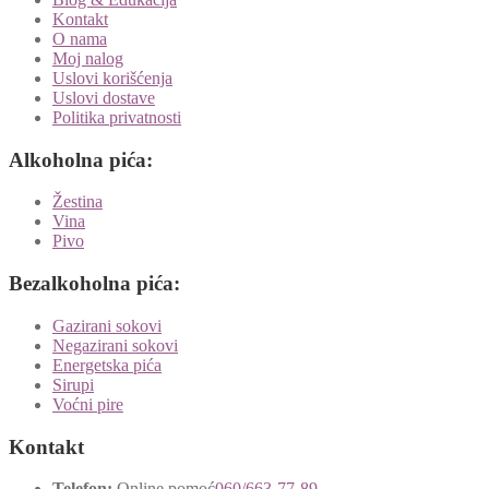
Kontakt
O nama
Moj nalog
Uslovi korišćenja
Uslovi dostave
Politika privatnosti
Alkoholna pića:
Žestina
Vina
Pivo
Bezalkoholna pića:
Gazirani sokovi
Negazirani sokovi
Energetska pića
Sirupi
Voćni pire
Kontakt
Telefon:
Online pomoć
060/663-77-89