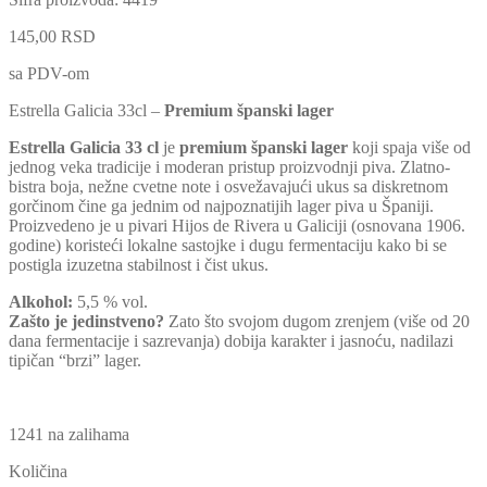
145,00
RSD
sa PDV-om
Estrella Galicia 33cl –
Premium španski lager
Estrella Galicia 33 cl
je
premium španski lager
koji spaja više od
jednog veka tradicije i moderan pristup proizvodnji piva. Zlatno-
bistra boja, nežne cvetne note i osvežavajući ukus sa diskretnom
gorčinom čine ga jednim od najpoznatijih lager piva u Španiji.
Proizvedeno je u pivari Hijos de Rivera u Galiciji (osnovana 1906.
godine) koristeći lokalne sastojke i dugu fermentaciju kako bi se
postigla izuzetna stabilnost i čist ukus.
Alkohol:
5,5 % vol.
Zašto je jedinstveno?
Zato što svojom dugom zrenjem (više od 20
dana fermentacije i sazrevanja) dobija karakter i jasnoću, nadilazi
tipičan “brzi” lager.
1241 na zalihama
Količina