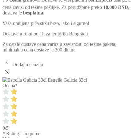
cena zavisi od težine pošiljke. Za porudžbine preko
10.000 RSD
,
dostava je
besplatna.
Vaša omiljena pića stižu brzo, lako i sigurno!
Dostava u roku od 1h za teritoriju Beograda
Za ostale dostave cena varira u zavisnosti od težine paketa,
minimalna cena dostave je 300 dinara.
Dodaj recenziju
Estrella Galicia 33cl
Ocena
*
0/5
* Rating is required