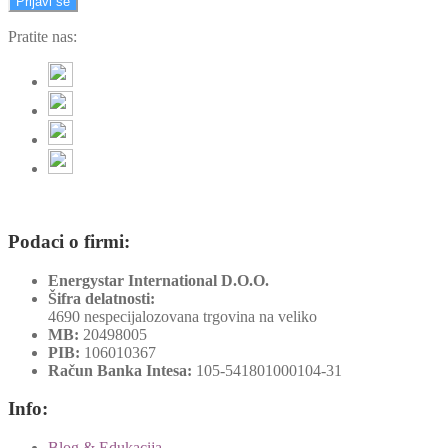
Prijavi se
Pratite nas:
Podaci o firmi:
Energystar International D.O.O.
Šifra delatnosti:
4690 nespecijalozovana trgovina na veliko
MB:
20498005
PIB:
106010367
Račun Banka Intesa:
105-541801000104-31
Info:
Blog & Edukacija