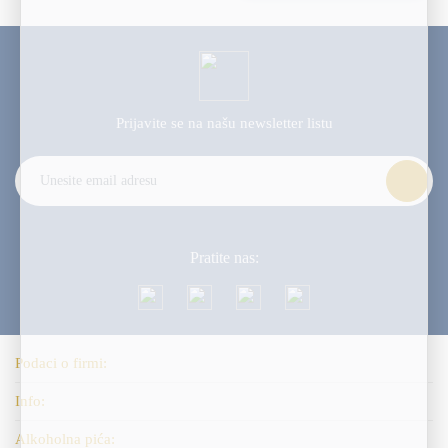
Prijavite se na našu
newsletter listu
Alternative:
Pratite nas:
Podaci o firmi:
Info:
Alkoholna pića: