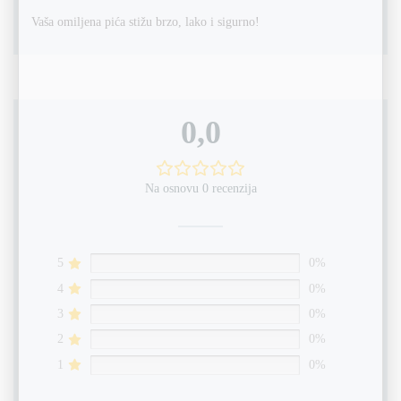
Vaša omiljena pića stižu brzo, lako i sigurno!
0,0
Na osnovu 0 recenzija
5
0%
4
0%
3
0%
2
0%
1
0%