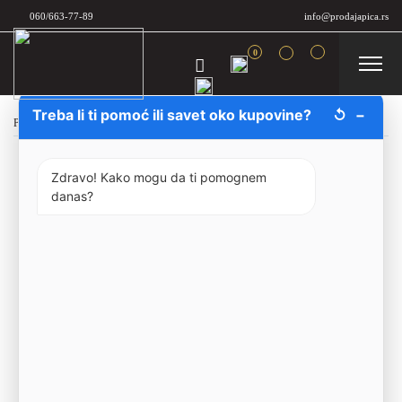
060/663-77-89
info@prodajapica.rs
0
Treba li ti pomoć ili savet oko kupovine?
↺
−
Početna
/
Poklon pakovanja
/
Hedonism and Harmony Gift Box
Zdravo! Kako mogu da ti pomognem
danas?