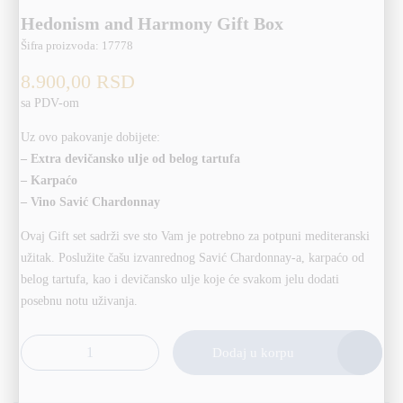
Hedonism and Harmony Gift Box
Šifra proizvoda:
17778
8.900,00
RSD
sa PDV-om
Uz ovo pakovanje dobijete:
– Extra devičansko ulje od belog tartufa
– Karpaćo
– Vino Savić Chardonnay
Ovaj Gift set sadrži sve sto Vam je potrebno za potpuni mediteranski
užitak. Poslužite čašu izvanrednog Savić Chardonnay-a, karpaćo od
belog tartufa, kao i devičansko ulje koje će svakom jelu dodati
posebnu notu uživanja.
Alternative:
Dodaj u korpu
Hedonism and Harmony Gift Box količina