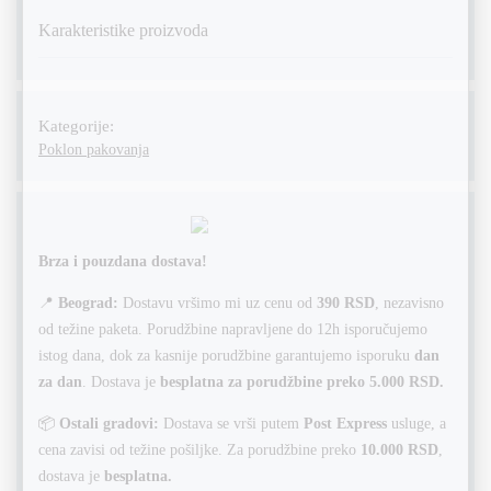
Karakteristike proizvoda
Kategorije:
Poklon pakovanja
Brza i pouzdana dostava!
📍
Beograd:
Dostavu vršimo mi uz cenu od
390 RSD
, nezavisno
od težine paketa. Porudžbine napravljene do 12h isporučujemo
istog dana, dok za kasnije porudžbine garantujemo isporuku
dan
za dan
. Dostava je
besplatna za porudžbine preko 5.000 RSD.
📦
Ostali gradovi:
Dostava se vrši putem
Post Express
usluge, a
cena zavisi od težine pošiljke. Za porudžbine preko
10.000 RSD
,
dostava je
besplatna.