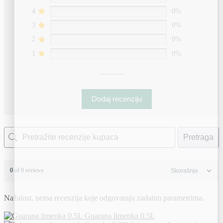
4
0%
3
0%
2
0%
1
0%
Dodaj recenziju
Pretraga
0 of 0 reviews
Nažalost, nema recenzija koje odgovaraju zadatim parametrima.
Guarana limenka 0.5L