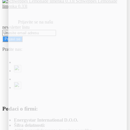
Schweppes Lemonade
limenka 0.33l
Prijavite se na našu
newsletter listu
Prijavi se
Pratite nas:
Podaci o firmi:
Energystar International D.O.O.
Šifra delatnosti: