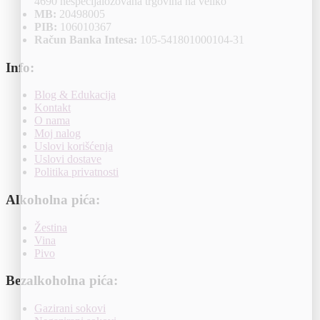
4690 nespecijalozovana trgovina na veliko
MB:
20498005
PIB:
106010367
Račun Banka Intesa:
105-541801000104-31
Info:
Blog & Edukacija
Kontakt
O nama
Moj nalog
Uslovi korišćenja
Uslovi dostave
Politika privatnosti
Alkoholna pića:
Žestina
Vina
Pivo
Bezalkoholna pića:
Gazirani sokovi