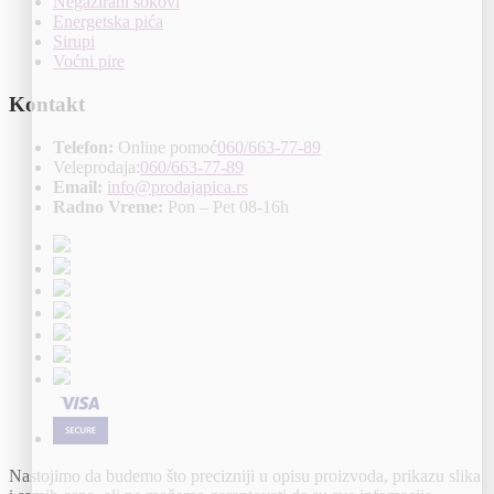
Negazirani sokovi
Energetska pića
Sirupi
Voćni pire
Kontakt
Telefon:
Online pomoć
060/663-77-89
Veleprodaja:
060/663-77-89
Email:
info@prodajapica.rs
Radno Vreme:
Pon – Pet 08-16h
Nastojimo da budemo što precizniji u opisu proizvoda, prikazu slika