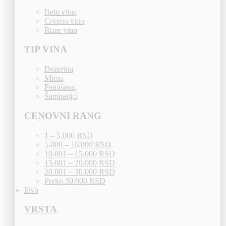
Belo vino
Crveno vino
Roze vino
TIP VINA
Dezertna
Mirna
Penušava
Šampanjci
CENOVNI RANG
1 – 5.000 RSD
5.000 – 10.000 RSD
10.001 – 15.000 RSD
15.001 – 20.000 RSD
20.001 – 30.000 RSD
Preko 30.000 RSD
Piva
VRSTA