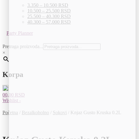
3.350 – 10.500 RSD
10.500 – 25.500 RSD
25.500 – 40.300 RSD
40.300 – 57.000 RSD
Party Planner
Pretraga proizvoda...
×
Korpa
0
0,00
RSD
Wishlist -
Početna
/
Bezalkoholno
/
Sokovi
/
Knjaz Gusto Kruska 0.2L