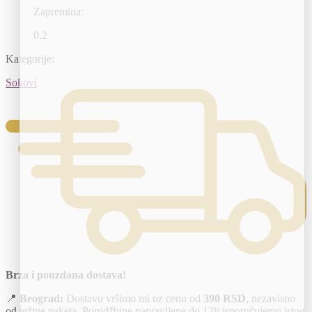
Zapremina:
0.2
Kategorije:
Sokovi
Brza i pouzdana dostava!
📍
Beograd:
Dostavu vršimo mi uz cenu od
390 RSD
, nezavisno
od težine paketa. Porudžbine napravljene do 12h isporučujemo istog