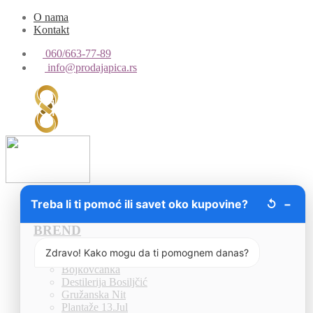
O nama
Kontakt
060/663-77-89
info@prodajapica.rs
Treba li ti pomoć ili savet oko kupovine?
Žestina
↺
−
BREND
Zdravo! Kako mogu da ti pomognem danas?
Baraba
Bojkovčanka
Destilerija Bosiljčić
Gružanska Nit
Plantaže 13.Jul