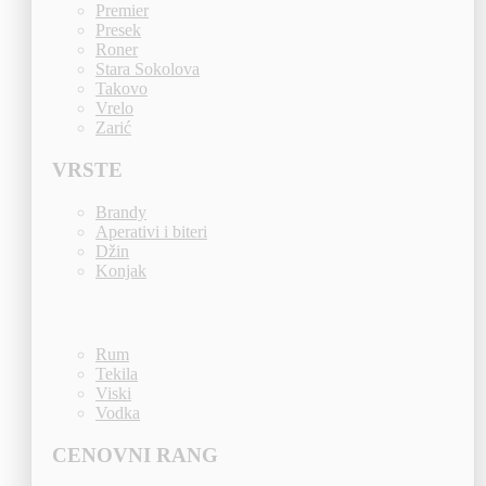
Premier
Presek
Roner
Stara Sokolova
Takovo
Vrelo
Zarić
VRSTE
Brandy
Aperativi i biteri
Džin
Konjak
Rum
Tekila
Viski
Vodka
CENOVNI RANG