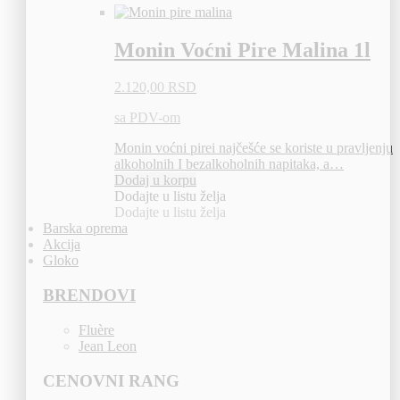
Monin Voćni Pire Malina 1l
2.120,00
RSD
sa PDV-om
Monin voćni pirei najčešće se koriste u pravljenju
alkoholnih I bezalkoholnih napitaka, a…
Dodaj u korpu
Dodajte u listu želja
Dodajte u listu želja
Barska oprema
Akcija
Gloko
BRENDOVI
Fluère
Jean Leon
CENOVNI RANG