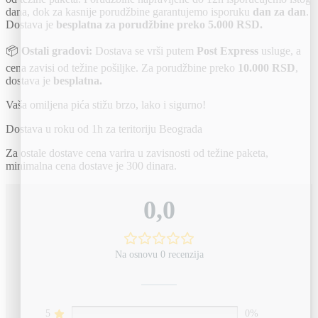
dana, dok za kasnije porudžbine garantujemo isporuku
dan za dan
.
Dostava je
besplatna za porudžbine preko 5.000 RSD.
📦
Ostali gradovi:
Dostava se vrši putem
Post Express
usluge, a
cena zavisi od težine pošiljke. Za porudžbine preko
10.000 RSD
,
dostava je
besplatna.
Vaša omiljena pića stižu brzo, lako i sigurno!
Dostava u roku od 1h za teritoriju Beograda
Za ostale dostave cena varira u zavisnosti od težine paketa,
minimalna cena dostave je 300 dinara.
0,0
Na osnovu 0 recenzija
5
0%