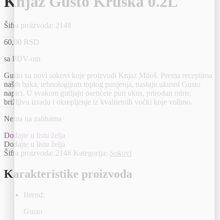
Knjaz Gusto Kruska 0.2L
Šifra proizvoda:
2148
60,00
RSD
sa PDV-om
Gusto su novi sokovi koje proizvodi Knjaz Miloš. Prema receptima
naših baka, tehnologijom toplog punjenja, nastaju ukusni Gusto
napici. U svakom gutljaju osetićete pun ukus, prirodan miris,
brižljivu izradu i okrepljenje iz kvalitetnih voćki koje volimo.
Nema na zalihama
Dodajte u listu želja
Dodajte u listu želja
Šifra proizvoda:
2148
Kategorija:
Sokovi
Karakteristike proizvoda
Brend:
Gusto