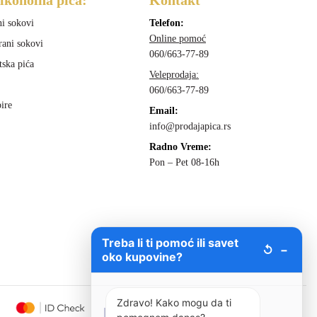
ni sokovi
Telefon:
Online pomoć
rani sokovi
060/663-77-89
tska pića
Veleprodaja:
060/663-77-89
ire
Email:
info@prodajapica.rs
Radno Vreme:
Pon – Pet 08-16h
Treba li ti pomoć ili savet
↺
−
oko kupovine?
Zdravo! Kako mogu da ti