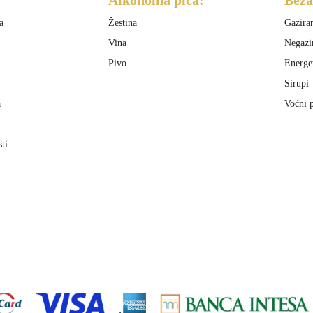
a
Žestina
Gazira
Vina
Negazi
Pivo
Energe
Sirupi
a
Voćni p
sti