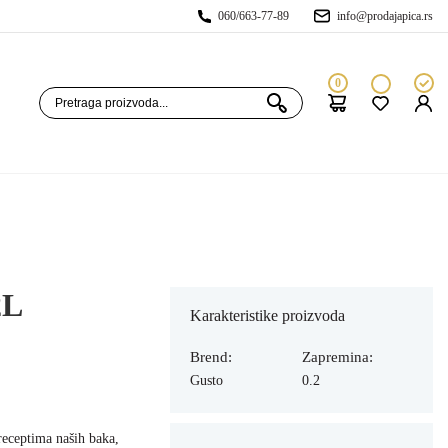
060/663-77-89
info@prodajapica.rs
0
2L
Karakteristike proizvoda
Brend:
Zapremina:
Gusto
0.2
receptima naših baka,