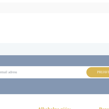
PRIJAV
:
Alkoholna pića:
Beza