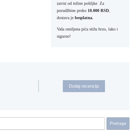
zavisi od težine pošiljke. Za
porudžbine preko
10.000 RSD
,
dostava je
besplatna.
Vaša omiljena pića stižu brzo, lako i
sigurno!
Dodaj recenziju
Pretraga