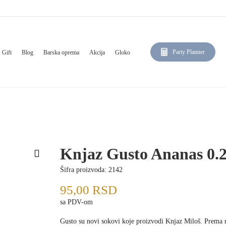
Party Planner
Gift
Blog
Barska oprema
Akcija
Gloko
Knjaz Gusto Ananas 0.
Šifra proizvoda:
2142
95,00
RSD
sa PDV-om
Gusto su novi sokovi koje proizvodi Knjaz Miloš. Prema 