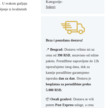
Kategorije:
i. U svakom gutljaju
Sokovi
ljenje iz kvalitetnih
Brza i pouzdana dostava!
📍
Beograd:
Dostavu vršimo mi uz
cenu od
390 RSD
, nezavisno od težine
paketa. Porudžbine napravljene do 12h
isporučujemo istog dana, dok za
kasnije porudžbine garantujemo
isporuku
dan za dan
. Dostava je
besplatna za porudžbine preko
5.000 RSD.
📦
Ostali gradovi:
Dostava se vrši
putem
Post Express
usluge, a cena