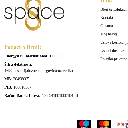
Blog & Edukacij
Kontakt
O nama
Moj nalog
Uslovi korišćenj
Podaci o firmi:
Uslovi dostave
Energystar International D.O.O.
Politika privatno
Šifra delatnosti:
4690 nespecijalozovana trgovina na veliko
MB:
20498005
PIB:
106010367
Račun Banka Intesa:
105-541801000104-31