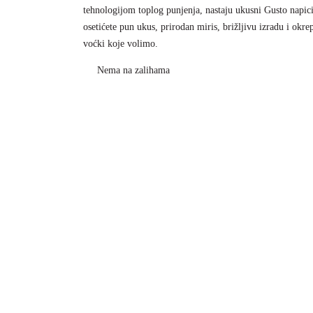
tehnologijom toplog punjenja, nastaju ukusni Gusto napic
osetićete pun ukus, prirodan miris, brižljivu izradu i okrep
voćki koje volimo.
Nema na zalihama