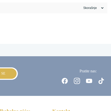
Pratite nas:
I SE
lkoholna pića:
Kontakt