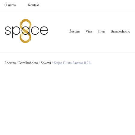
O nama
Kontakt
Žestina
Vina
Piva
Bezalkoholno
Početna
/
Bezalkoholno
/
Sokovi
/
Knjaz Gusto Ananas 0.2L