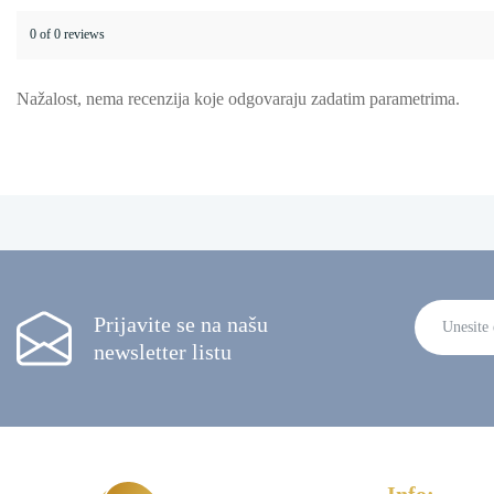
0 of 0 reviews
Nažalost, nema recenzija koje odgovaraju zadatim parametrima.
Prijavite se na našu
newsletter listu
Alternative
Info: