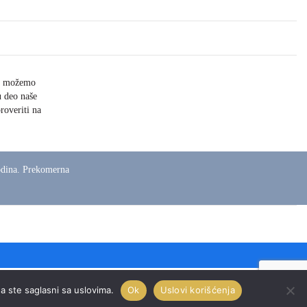
ne možemo
u deo naše
roveriti na
odina. Prekomerna
a ste saglasni sa uslovima.
Ok
Uslovi korišćenja