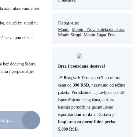
Francuska
okružen ukus vanile bez
Kategorije:
ke, dajući im suptilnu
,
,
Monin
Monin - Nova kolekcija ukusa
,
Monin Sirupi
Monin Sugar Free
ičine za pun efekat.
e bez dodatog šećera.
Brza i pouzdana dostava!
premu i prepoznatljiv
📍
Beograd:
Dostavu vršimo mi uz
cenu od
390 RSD
, nezavisno od težine
paketa. Porudžbine napravljene do 12h
isporučujemo istog dana, dok za
kasnije porudžbine garantujemo
isporuku
dan za dan
. Dostava je
 korpu
besplatna za porudžbine preko
ičina
5.000 RSD.