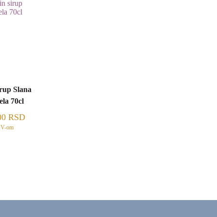
rup Slana
la 70cl
00
RSD
DV-om