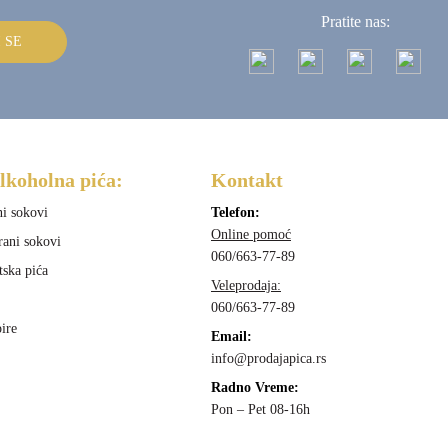
Pratite nas:
I SE
lkoholna pića:
Kontakt
ni sokovi
Telefon:
Online pomoć
rani sokovi
060/663-77-89
tska pića
Veleprodaja:
060/663-77-89
ire
Email:
info@prodajapica.rs
Radno Vreme:
Pon – Pet 08-16h