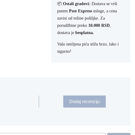
📦
Ostali gradovi:
Dostava se vrši
putem
Post Express
usluge, a cena
zavisi od težine pošiljke. Za
porudžbine preko
10.000 RSD
,
dostava je
besplatna.
Vaša omiljena pića stižu brzo, lako i
sigurno!
Dodaj recenziju