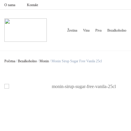
O nama
Kontakt
Žestina
Vina
Piva
Bezalkoholno
Početna
/
Bezalkoholno
/
Monin
/
Monin Sirup Sugar Free Vanila 25cl