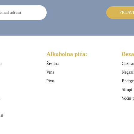
PRIJAV
Alkoholna pića:
Beza
a
Žestina
Gazira
Vina
Negazi
Pivo
Energe
Sirupi
a
Voćni p
sti