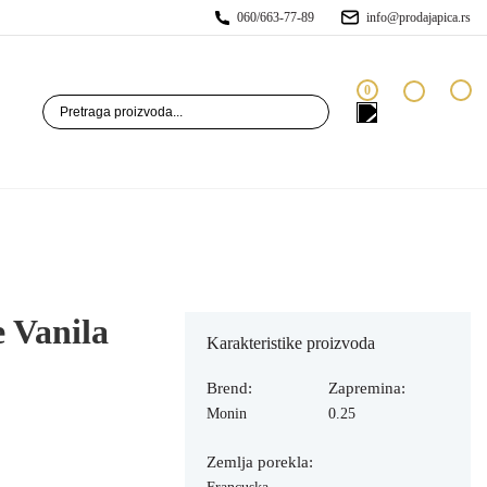
060/663-77-89
info@prodajapica.rs
0
 Vanila
Karakteristike proizvoda
Brend:
Zapremina:
Monin
0.25
Zemlja porekla: