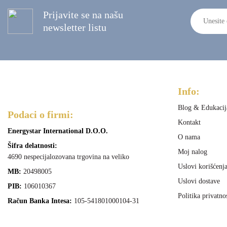
Prijavite se na našu
newsletter listu
Info:
Blog & Edukacij
Podaci o firmi:
Kontakt
Energystar International D.O.O.
O nama
Šifra delatnosti:
Moj nalog
4690 nespecijalozovana trgovina na veliko
Uslovi korišćenj
MB:
20498005
Uslovi dostave
PIB:
106010367
Politika privatno
Račun Banka Intesa:
105-541801000104-31