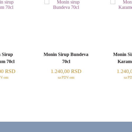
 Sirup
Monin Sirup Bundeva
Monin Si
um 70cl
70cl
Karame
00
RSD
1.240,00
RSD
1.240,
DV-om
sa PDV-om
sa P