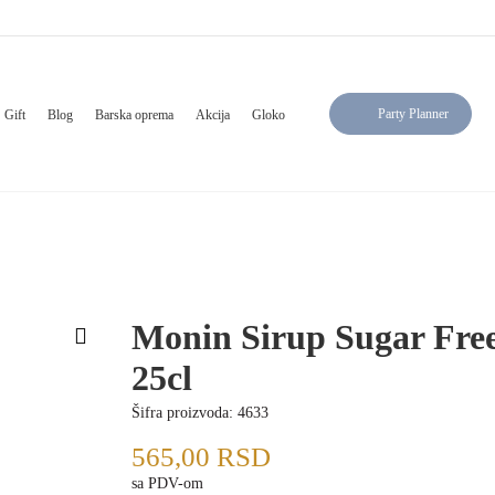
Party Planner
Gift
Blog
Barska oprema
Akcija
Gloko
Monin Sirup Sugar Free
25cl
Šifra proizvoda:
4633
565,00
RSD
sa PDV-om