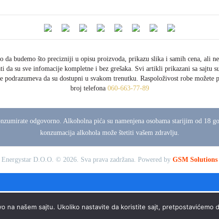
o da budemo što precizniji u opisu proizvoda, prikazu slika i samih cena, ali 
ti da su sve infomacije kompletne i bez grešaka. Svi artikli prikazani sa sajtu s
e podrazumeva da su dostupni u svakom trenutku. Raspoloživost robe možete p
broj telefona
060-663-77-89
nzumirate odgovorno. Alkoholna pića su namenjena osobama starijim od 18 g
konzumacija alkohola može štetiti vašem zdravlju.
Energystar D.O.O. © 2026. Sva prava zadržana.
Powered by
GSM Solutions
vo na našem sajtu. Ukoliko nastavite da koristite sajt, pretpostavićemo d