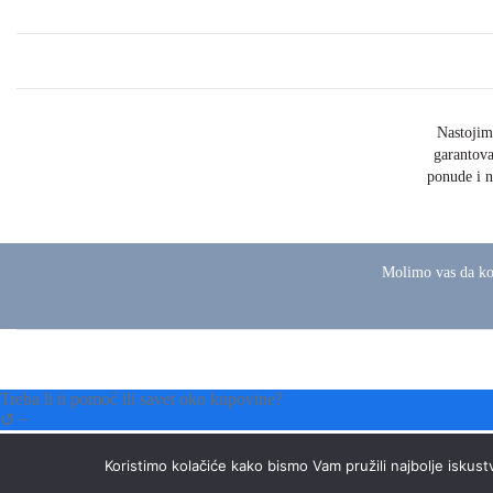
Nastojim
garantova
ponude i n
Molimo vas da ko
Treba li ti pomoć ili savet oko kupovine?
↺
−
Zdravo! Kako mogu da ti pomognem danas?
Koristimo kolačiće kako bismo Vam pružili najbolje iskust
Pošalji
Bits & Bytes:
GSM Solutions