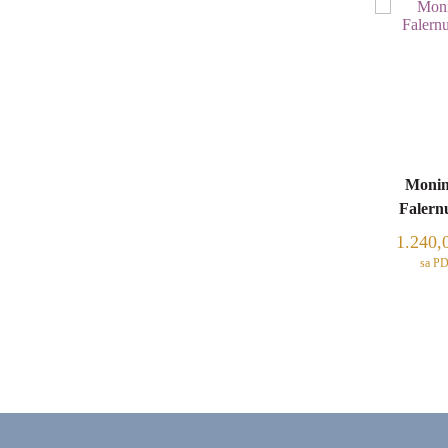
Monin
Falern
1.240,
sa P