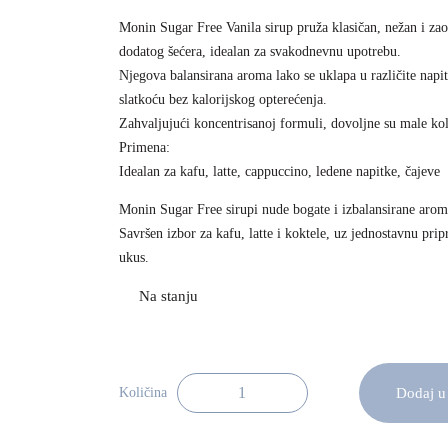
Monin Sugar Free Vanila sirup pruža klasičan, nežan i za
dodatog šećera, idealan za svakodnevnu upotrebu.
Njegova balansirana aroma lako se uklapa u različite napit
slatkoću bez kalorijskog opterećenja.
Zahvaljujući koncentrisanoj formuli, dovoljne su male kol
Primena:
Idealan za kafu, latte, cappuccino, ledene napitke, čajeve
Monin Sugar Free sirupi nude bogate i izbalansirane arom
Savršen izbor za kafu, latte i koktele, uz jednostavnu pri
ukus.
Dodaj u
Količina
Monin Sirup Sugar Free Vanila 25cl kol