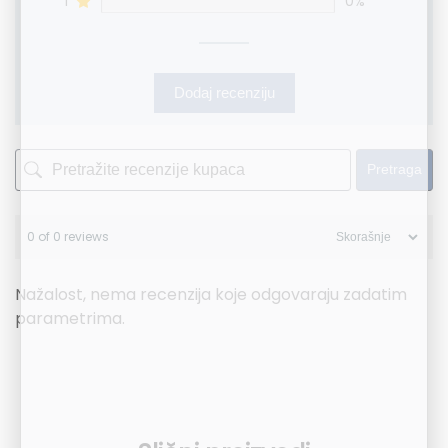
1
0%
Dodaj recenziju
Pretraga
0 of 0 reviews
Nažalost, nema recenzija koje odgovaraju zadatim
parametrima.