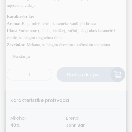
mješavina viskija.
Karakteristike:
Aroma:
Blagi mirisi voća, karamela, vanilije i hrasta
Ukus:
Voćne note (jabuke, kruške), začini, blagi ukus karamele i
vanile, sa blagim tragovima dima
Završnica:
Mekana, sa blagim drvenim i začinskim tonovima
Alternative:
Dodaj u korpu
John Bar Finest Red 70cl količina
Karakteristike proizvoda
Alkohol:
Brend:
40%
John Bar