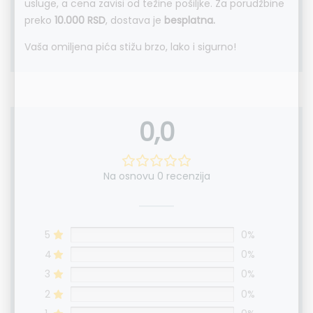
usluge, a cena zavisi od težine pošiljke. Za porudžbine
preko
10.000 RSD
, dostava je
besplatna.
Vaša omiljena pića stižu brzo, lako i sigurno!
0,0
Na osnovu 0 recenzija
5
0%
4
0%
3
0%
2
0%