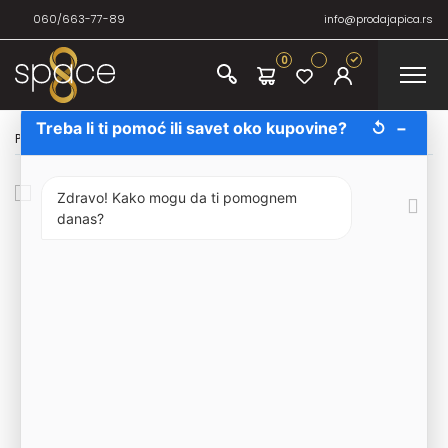
060/663-77-89
info@prodajapica.rs
0
Treba li ti pomoć ili savet oko kupovine?
↺
−
Početna
/
Žestina
/
Viski
/
John Bar Finest Red 70cl
Zdravo! Kako mogu da ti pomognem
danas?