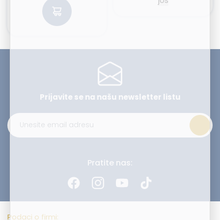
još
Prijavite se na našu
newsletter listu
Alternative:
Pratite nas:
Podaci o firmi: