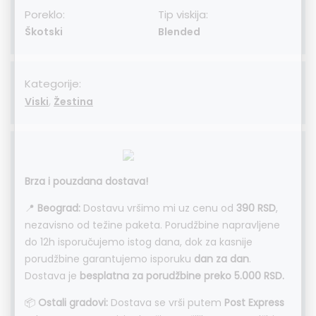
Poreklo:
Tip viskija:
Škotski
Blended
Kategorije:
,
Viski
Žestina
Brza i pouzdana dostava!
📍
Beograd:
Dostavu vršimo mi uz cenu od
390 RSD
,
nezavisno od težine paketa. Porudžbine napravljene
do 12h isporučujemo istog dana, dok za kasnije
porudžbine garantujemo isporuku
dan za dan
.
Dostava je
besplatna za porudžbine preko 5.000 RSD.
📦
Ostali gradovi:
Dostava se vrši putem
Post Express