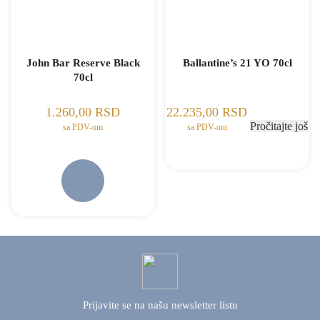
John Bar Reserve Black
Ballantine’s 21 YO 70cl
70cl
1.260,00
RSD
22.235,00
RSD
Pročitajte još
sa PDV-om
sa PDV-om
Prijavite se na našu
newsletter listu