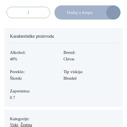
Dodaj u korpu
Chivas Regal 12 YO 75cl količina
Karakteristike proizvoda
Alkohol:
Brend:
40%
Chivas
Poreklo:
Tip viskija:
Škotski
Blended
Zapremina:
0.7
Kategorije:
,
Viski
Žestina