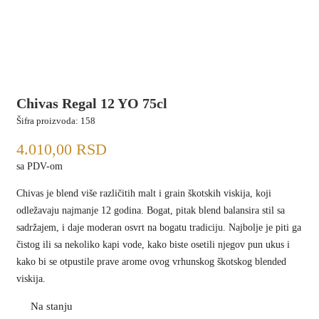
Chivas Regal 12 YO 75cl
Šifra proizvoda:
158
4.010,00
RSD
sa PDV-om
Chivas je blend više različitih malt i grain škotskih viskija, koji
odležavaju najmanje 12 godina. Bogat, pitak blend balansira stil sa
sadržajem, i daje moderan osvrt na bogatu tradiciju. Najbolje je piti ga
čistog ili sa nekoliko kapi vode, kako biste osetili njegov pun ukus i
kako bi se otpustile prave arome ovog vrhunskog škotskog blended
viskija.