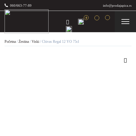
060/663-77-89
info@prodajapica.rs
0
Početna
/
Žestina
/
Viski
/
Chivas Regal 12 YO 75cl