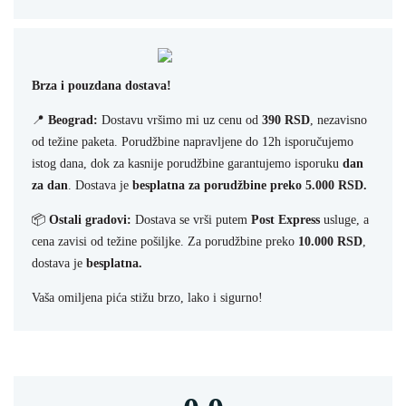
Brza i pouzdana dostava!
📍
Beograd:
Dostavu vršimo mi uz cenu od
390 RSD
, nezavisno
od težine paketa. Porudžbine napravljene do 12h isporučujemo
istog dana, dok za kasnije porudžbine garantujemo isporuku
dan
za dan
. Dostava je
besplatna za porudžbine preko 5.000 RSD.
📦
Ostali gradovi:
Dostava se vrši putem
Post Express
usluge, a
cena zavisi od težine pošiljke. Za porudžbine preko
10.000 RSD
,
dostava je
besplatna.
Vaša omiljena pića stižu brzo, lako i sigurno!